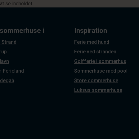
at se indholdet.
 sommerhuse i
Inspiration
 Strand
Ferie med hund
rup
Ferie ved stranden
Havn
Golfferie i sommerhus
 Ferieland
Sommerhuse med pool
degab
Store sommerhuse
Luksus sommerhuse