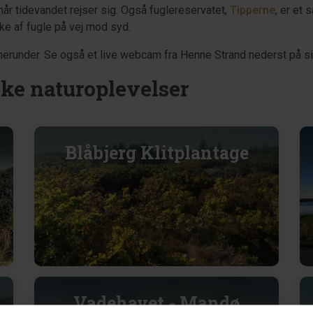
 når tidevandet rejser sig. Også fuglereservatet,
Tipperne
, er et 
ke af fugle på vej mod syd.
runder. Se også et live webcam fra Henne Strand nederst på si
iske naturoplevelser
Blåbjerg Klitplantage
Vadehavet - Mandø