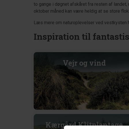
to gange i døgnet afskåret fra resten af landet,
oktober måned kan være heldig at se store flok
Læs mere om naturoplevelser ved vestkysten he
Inspiration til fantast
Vejr og vind
Kærgård Klitplantage