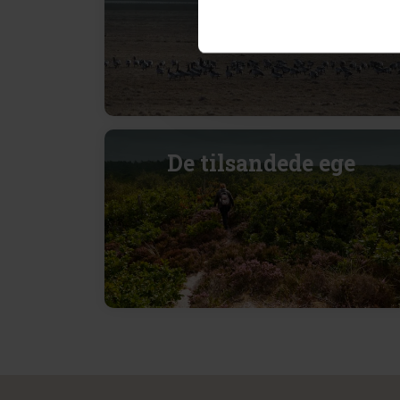
som App
De tilsandede ege