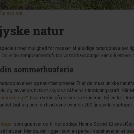
Oplevelser
jyske
natur
pecielt med mulighed for masser af alsidige naturoplevelser lige 
a dig? De vilde, temperamentsfulde vesterhavsbølger kan slå enhv
l din sommerhusferie
 naturoplevelser og naturfænomener. Et af de mest unikke natu
e og lavvande, hvilket skyldes Månens tiltrækningskraft. Når Må
lsandede ege
”, hvor du kan gå en tur i trækronerne. Gå en tur i tr
ndet lagt sig som en hvid dyne over de 200 år gamle egetræer. 
antage
, som grænser op til det østlige Henne Strand. Et eneståe
 Også halvøen Mandø, der ligger som en perle i Vadehavet er et b