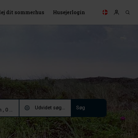
lej dit sommerhus
Husejerlogin
Udvidet søgning (0)
2 voksne, 0 børn , 0 husdyr