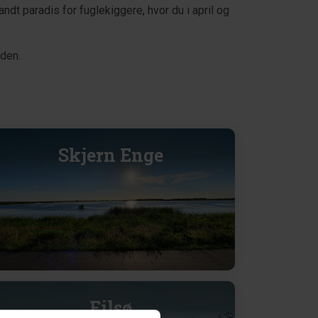
sandt paradis for fuglekiggere, hvor du i april og
den.
Skjern Enge
Filsø