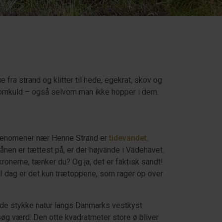
fra strand og klitter til hede, egekrat, skov og
er omkuld – også selvom man ikke hopper i dem.
rfænomener nær Henne Strand er
tidevandet
.
nen er tættest på, er der højvande i Vadehavet.
ækronerne, tænker du? Og ja, det er faktisk sandt!
I dag er det kun trætoppene, som rager op over
nde stykke natur langs Danmarks vestkyst
esøg værd. Den otte kvadratmeter store ø bliver