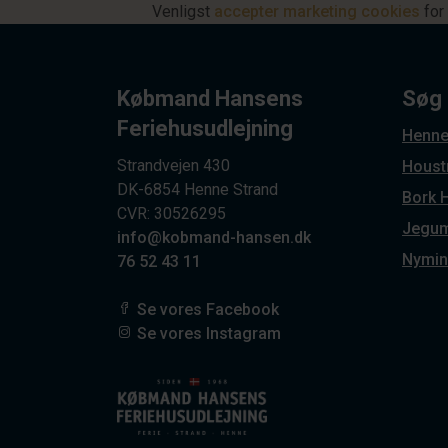
Venligst
accepter marketing cookies
for 
Købmand Hansens
Søg
Feriehusudlejning
Henne
Strandvejen 430
Houst
DK-6854 Henne Strand
Bork 
CVR: 30526295
Jegum
info@kobmand-hansen.dk
Nymin
76 52 43 11
Se vores Facebook
Se vores Instagram