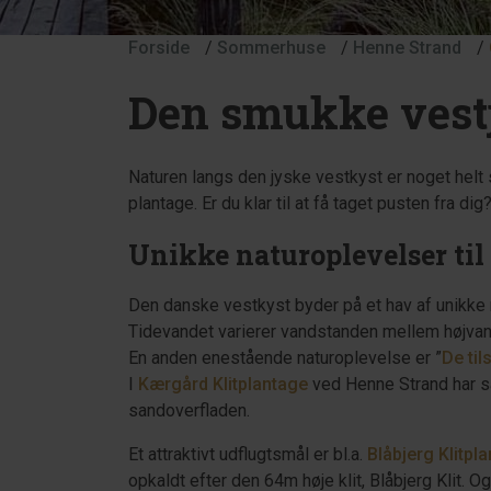
Forside
/
Sommerhuse
/
Henne Strand
/
Den smukke vest
Naturen langs den jyske vestkyst er noget helt s
plantage. Er du klar til at få taget pusten fr
Unikke naturoplevelser ti
Den danske vestkyst byder på et hav af unikke
Tidevandet varierer vandstanden mellem højvand
En anden enestående naturoplevelse er ”
De ti
I
Kærgård Klitplantage
ved Henne Strand har sa
sandoverfladen.
Et attraktivt udflugtsmål er bl.a.
Blåbjerg Klitpl
opkaldt efter den 64m høje klit, Blåbjerg Klit.