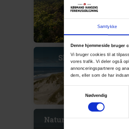
Samtykke
Denne hjemmeside bruger c
Vi bruger cookies til at tilpas
Skaven Strand
vores trafik. Vi deler også o
annonceringspartnere og anal
dem, eller som de har indsaml
Samtykkevalg
Nødvendig
Naturpark Vesterhavet