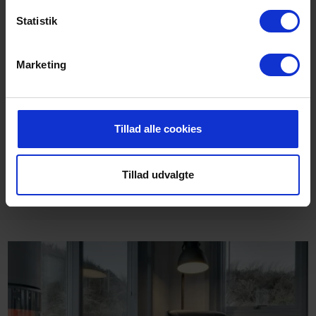
Blåbjerg Plantage
Statistik
Den lille by Houstrup ligger direkte på den maleriske
Blåbjerg klitplantage, og denne ligner en rigtig
eventyrskov. På den sandbløde klitbund og mellem høje
Marketing
træer ligger en række hyggelige sommerhuse, som du
kan leje til din ferie, og som er blevet udvidet til at
omfatte andre smukke overnatningssteder inden for de
sidste to år. Hvad du ikke forventer mellem så meget
Tillad alle cookies
rustik, uberørt underskov: Du kan også få fat i det ene
eller det andet Danmarks sommerhus i moderne design
eller endda nybygget. Moderne huse midt i et
Tillad udvalgte
naturparadis - hvad mere kan man forlange?