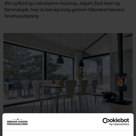
Øst og Nord og i nabobyerne Houstrup, Jegum, Bork Havn og
Nymindegab, hvor du kan leje bolig gennem Købmand Hansens
Feriehusudlejning.