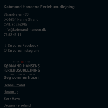
Købmand Hansens Feriehusudlejning
Strandvejen 430
DK-6854 Henne Strand
CVR: 30526295
info@kobmand-hansen.dk
76 52 43 11
Se vores Facebook
Se vores Instagram
Søg sommerhuse i
Henne Strand
Houstrup
Bork Havn
Jegum Ferieland