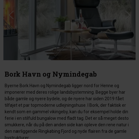
Bork Havn og Nymindegab
Byerne Bork Havn og Nymindegab ligger nord for Henne og
imponerer med deres rolige landsbystemning. Begge byer har
både gamle og nyere bydele, og de nyere har siden 2019 fået
tilføjet et par topmoderne udlejningshuse. I Bork, der faktisk er
kendt som en gammel vikingeby, kan du for eksempel holde din
ferie i en stilfuld bungalow med fladt tag. Det er så meget desto
smukkere, når du på den anden side kan opleve den rene natur i
den nærliggende Ringkøbing Fjord og nyde flairen fra de gamle
bystrukturer.