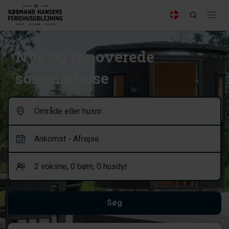
Nye og renoverede
sommerhuse