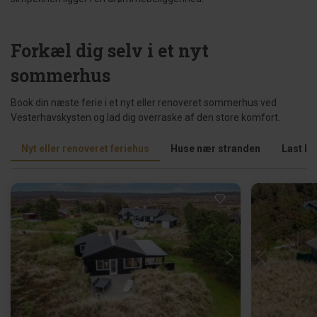
Forkæl dig selv i et nyt
sommerhus
Book din næste ferie i et nyt eller renoveret sommerhus ved
Vesterhavskysten og lad dig overraske af den store komfort.
Nyt eller renoveret feriehus
Huse nær stranden
Last Mi
Indlæser...