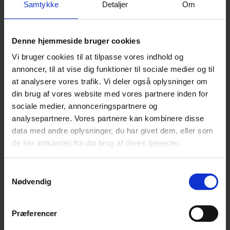
Henne Strand - lej et rustikt eller
Samtykke
Detaljer
Om
moderne sommerhus ved
Vesterhavet
Denne hjemmeside bruger cookies
Over 20 nye sommerhuse er kommet til i de tre smukke
Vi bruger cookies til at tilpasse vores indhold og
dele af Henne Strand (Øst, Syd og Nord), og tilbyder dig
annoncer, til at vise dig funktioner til sociale medier og til
et perfekt midlertidigt hjem til din vestjyske ferie. Nogle
at analysere vores trafik. Vi deler også oplysninger om
af disse overnatningssteder er nybyggede sommerhuse,
din brug af vores website med vores partnere inden for
der viser Danmarks høne fra det smukkeste perspektiv.
sociale medier, annonceringspartnere og
Lige foran havet eller tilbagetrukket og lidt gemt i
klitlandskabet er de indlejret i en fantastisk naturidyl.
analysepartnere. Vores partnere kan kombinere disse
Foretrækker du et moderne design til dit Danmarks
data med andre oplysninger, du har givet dem, eller som
sommerhus og samtidig gerne vil bo i en absolut
de har indsamlet fra din brug af deres tjenester.
drømmebeliggenhed, er disse sommerhuse det ideelle
valg for dig. Du kan også glæde dig til nærheden til Henne
Samtykkevalg
Strands hyggelige bymidte, hvor du kan shoppe og spise
Nødvendig
ude.
Houstrup - lej et moderne
Præferencer
sommerhus i naturparadiset