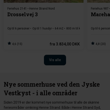
Feriehus 2141 • Henne Strand Nord
Feriehus 987 
Drosselvej 3
Mareha
Op til 6 personer
Op til 1 husdyr
64 m2
800 m til kyst
3 soverum
Op til 6 perso
fra
3.834,00 DKK
4,6 (15)
4,8 (20)
Vis alle
Nye sommerhuse ved den Jyske
Vestkyst - i alle områder
Siden 2019 er der kommet nye sommerhuse til alle de skønne
ferieområder omkring Henne Strand. Både i Henne Strand Syd,