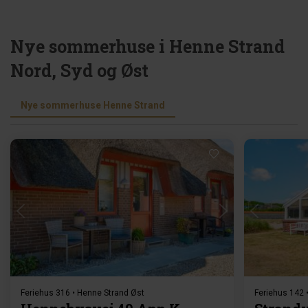
Nye sommerhuse i Henne Strand
Nord, Syd og Øst
Nye sommerhuse Henne Strand
Indlæser...
Feriehus 316 • Henne Strand Øst
Feriehus 142 