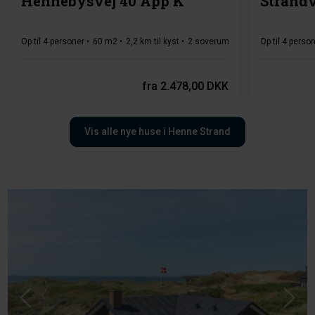
Hennebysvej 40 App K
Strandv
Op til 4 personer
60 m2
2,2 km til kyst
2 soverum
1 badeværelse(r)
Op til 4 perso
fra
2.478,00 DKK
Vis alle nye huse i Henne Strand