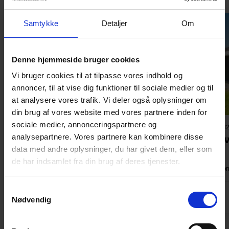
Samtykke
Detaljer
Om
Miniferie
Denne hjemmeside bruger cookies
Indlæser...
Vi bruger cookies til at tilpasse vores indhold og
annoncer, til at vise dig funktioner til sociale medier og til
at analysere vores trafik. Vi deler også oplysninger om
din brug af vores website med vores partnere inden for
sociale medier, annonceringspartnere og
Feriehus 4180 • Jegum Ferieland
Feriehus 4132
analysepartnere. Vores partnere kan kombinere disse
Granlunden 14
Hybenv
data med andre oplysninger, du har givet dem, eller som
de har indsamlet fra din brug af deres tjenester.
Op til 8 personer
Op til 2 husdyr
110 m2
4 soverum
2 badeværelse(r)
Op til 4 perso
Samtykkevalg
Nødvendig
fra
3.277,00 DKK
4,3 (7)
4,8 (2)