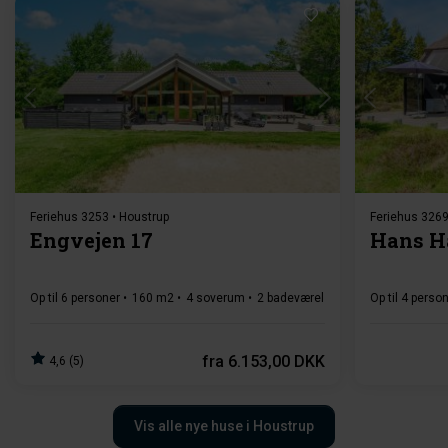
Indlæser...
Feriehus 3253 • Houstrup
Feriehus 3269
Engvejen 17
Hans H
Op til 6 personer
160 m2
4 soverum
2 badeværelse(r)
Sauna
Op til 4 perso
fra
6.153,00 DKK
4,6 (5)
Vis alle nye huse i Houstrup