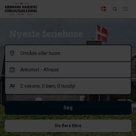
Nyeste feriehuse
Vis flere filtre