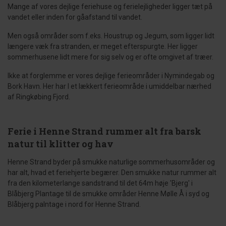
Mange af vores dejlige feriehuse og ferielejligheder ligger tæt på
vandet eller inden for gåafstand til vandet.
Men også områder som f.eks. Houstrup og Jegum, som ligger lidt
længere væk fra stranden, er meget efterspurgte. Her ligger
sommerhusene lidt mere for sig selv og er ofte omgivet af træer.
Ikke at forglemme er vores dejlige ferieområder i Nymindegab og
Bork Havn. Her har I et lækkert ferieområde i umiddelbar nærhed
af Ringkøbing Fjord.
Ferie i Henne Strand rummer alt fra barsk
natur til klitter og hav
Henne Strand byder på smukke naturlige sommerhusområder og
har alt, hvad et feriehjerte begærer. Den smukke natur rummer alt
fra den kilometerlange sandstrand til det 64m høje 'Bjerg' i
Blåbjerg Plantage til de smukke områder Henne Mølle Å i syd og
Blåbjerg palntage i nord for Henne Strand.