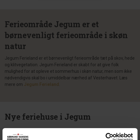
Ferieområde Jegum er et
børnevenligt ferieområde i skøn
natur
Jegum Ferieland er et børnevenligt ferieområde tæt på skov, hede
og klitvegetation. Jegum Ferieland er skabt for at give folk
mulighed for at opleve et sommerhus i skøn natur, men som ikke
nødvendigvis skal bo i umiddelbar nærhed af Vesterhavet. Læs
mere om
Jegum Ferieland
.
Nye feriehuse i Jegum
Nye sommerhuse Jegum