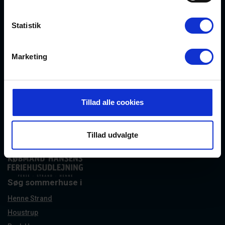
Statistik
Købmand Hansens Feriehusudlejning
Strandvejen 430
Marketing
DK-6854 Henne Strand
CVR: 30526295
info@kobmand-hansen.dk
76 52 43 11
Tillad alle cookies
Se vores Facebook
Se vores Instagram
Tillad udvalgte
Søg sommerhuse i
Henne Strand
Houstrup