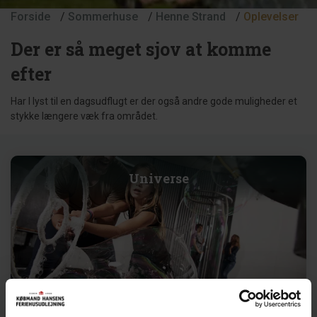
Forside
/
Sommerhuse
/
Henne Strand
/
Oplevelser
Der er så meget sjov at komme
efter
Har I lyst til en dagsudflugt er der også andre gode muligheder et
stykke længere væk fra området.
Universe