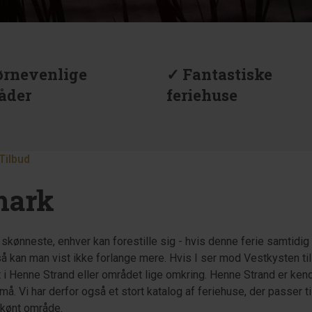
ørnevenlige
✓ Fantastiske
åder
feriehuse
Tilbud
nmark
t skønneste, enhver kan forestille sig - hvis denne ferie samtidig 
 så kan man vist ikke forlange mere. Hvis I ser mod Vestkysten til
 i Henne Strand eller området lige omkring. Henne Strand er kend
å. Vi har derfor også et stort katalog af feriehuse, der passer t
rskønt område.