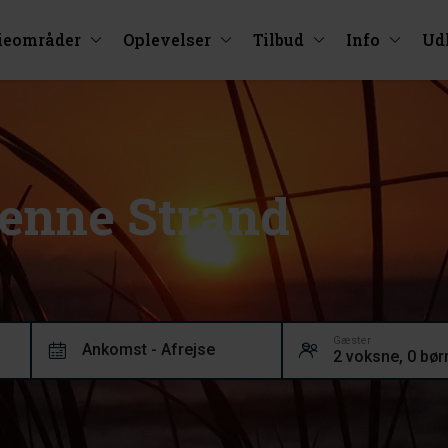
ieområder
Oplevelser
Tilbud
Info
Ud
 Henne Strand
Gæster
Ankomst - Afrejse