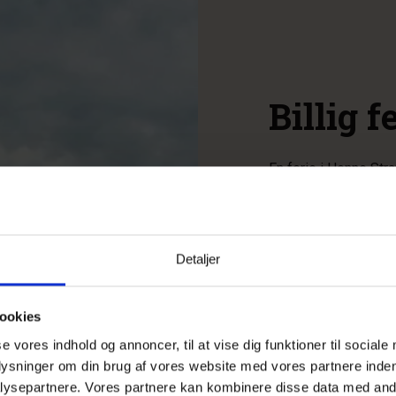
Billig 
En ferie i Henne Stran
oplevelserne og aktiv
er rigeligt af dem, k
cyklerne bag på bile
strækninger og den s
Detaljer
stranden kan I om s
flyve med drage, mens
ravjagt og lange gåtu
ookies
finde oplevelser og a
se vores indhold og annoncer, til at vise dig funktioner til sociale
jer noget, men stadig
plysninger om din brug af vores website med vores partnere inden
bagagen, som I kan h
ysepartnere. Vores partnere kan kombinere disse data med andr