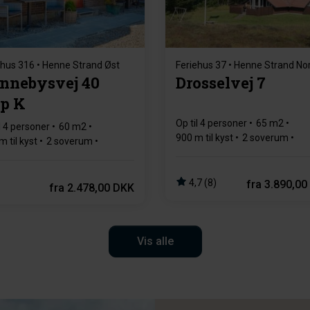
ehus 316 • Henne Strand Øst
Feriehus 37 • Henne Strand No
nnebysvej 40
Drosselvej 7
p K
Op til 4 personer
65 m2
l 4 personer
60 m2
900 m til kyst
2 soverum
m til kyst
2 soverum
1 badeværelse(r)
deværelse(r)
4,7 (8)
fra
3.890,00
fra
2.478,00 DKK
Vis alle