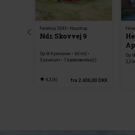
Feriehus 3243 • Houstrup
Feri
Ndr. Skovvej 9
He
Ap
Op til 4 personer
65 m2
Op ti
3 soverum
1 badeværelse(r)
2,2 k
1 ba
4,3 (6)
fra
2.436,00 DKK