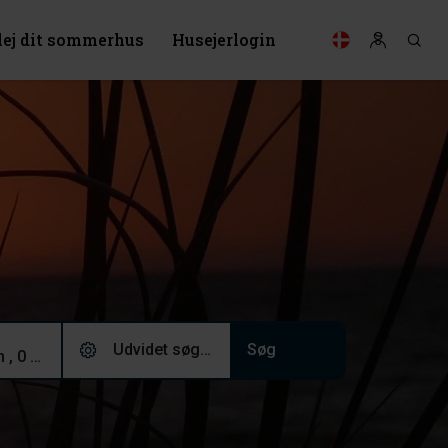
lej dit sommerhus
Husejerlogin
Udvidet søgning (0)
2 voksne, 0 børn , 0 husdyr