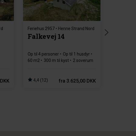
rd
Feriehus 2957 • Henne Strand Nord
Falkevej 14
Op til 4 personer
Op til 1 husdyr
60 m2
300 m til kyst
2 soverum
4,4 (12)
 DKK
fra
3.625,00 DKK