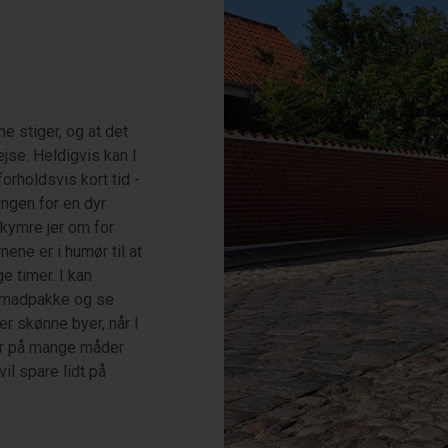
e stiger, og at det
jse. Heldigvis kan I
orholdsvis kort tid -
ngen for en dyr
bekymre jer om for
ene er i humør til at
e timer. I kan
 madpakke og se
r skønne byer, når I
e er på mange måder
vil spare lidt på