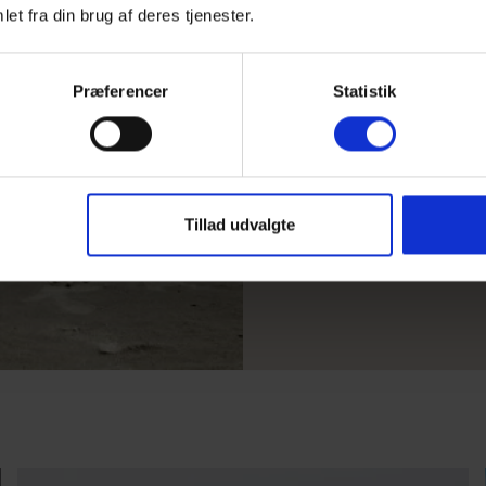
booke børnevenlige
et fra din brug af deres tjenester.
andet indhegnet grun
tørretumbler. Hvis I
feriehuset også, så s
Præferencer
Statistik
aktivitetshuse eller
mange timer med und
Ferie med børn!
Tillad udvalgte