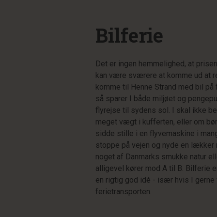
Bilferie
Det er ingen hemmelighed, at prisern
kan være sværere at komme ud at re
komme til Henne Strand med bil på f
så sparer I både miljøet og pengepu
flyrejse til sydens sol. I skal ikke 
meget vægt i kufferten, eller om børn
sidde stille i en flyvemaskine i mang
stoppe på vejen og nyde en lækker
noget af Danmarks smukke natur elle
alligevel kører mod A til B. Bilferi
en rigtig god idé - især hvis I gerne 
ferietransporten.