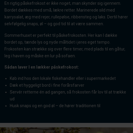
En rigtig påskefrokost er ikke noget, man skynder sig igennem.
Bordet dækkes med små, lækre retter. Marinerede sild med
karrysalat, æg med rejer, rullepølse, ribbensteg og laks. Dertil hører
selvfølgelig snaps, øl – og god tid til at være sammen.
Sommerhuset er perfekt til påskefrokosten. Her kan I dække
bordet op, tænde lys og nyde måltidet i jeres eget tempo.
Frokosten kan strække sig over flere timer, med plads til en gåtur,
leg i haven og måske en lur på sofaen.
Sådan laver I en lækker påskefrokost:
Køb ind hos den lokale fiskehandler eller i supermarkedet
Dæk et hyggeligt bord i fine forårsfarver
Servér retterne én ad gangen, så frokosten får lov til at trække
ud
Husk snaps og en god øl – de hører traditionen til