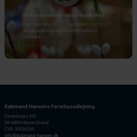
Vil du vide mere om danske traditioner?
Læs også om
fastelavn
og andre
traditioner
,
du kan opleve på din sommerhusferie i
Danmark.
Købmand Hansens Feriehusudlejning
Strandvejen 430
DK-6854 Henne Strand
CVR: 30526295
info@kobmand-hansen.dk