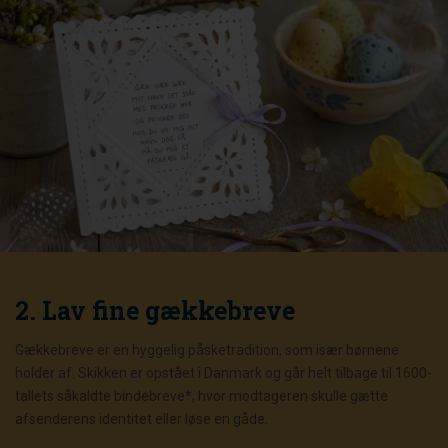
2. Lav fine gækkebreve
Gækkebreve er en hyggelig påsketradition, som især børnene
holder af. Skikken er opstået i Danmark og går helt tilbage til 1600-
tallets såkaldte bindebreve*, hvor modtageren skulle gætte
afsenderens identitet eller løse en gåde.