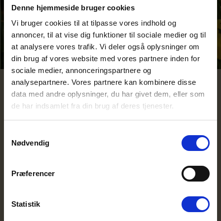
Denne hjemmeside bruger cookies
Vi bruger cookies til at tilpasse vores indhold og
annoncer, til at vise dig funktioner til sociale medier og til
at analysere vores trafik. Vi deler også oplysninger om
din brug af vores website med vores partnere inden for
sociale medier, annonceringspartnere og
analysepartnere. Vores partnere kan kombinere disse
data med andre oplysninger, du har givet dem, eller som
3. Lav påskeæg, og ta’ på æggejagt
de har indsamlet fra din brug af deres tjenester.
Påskeæg fås i alle afskygninger til påske – i chokolade, som pynt
og legetøj. Før i tiden var det rigtige, kogte æg, der blev malet og
Samtykkevalg
gemt til æggejagt.
Nødvendig
Sådan laver I jeres egne påskeæg:
Præferencer
Rengør ægget
Brug en nål eller lignende til at prikke hul i begge ender af
ægget
Statistik
Pust forsigtigt æggemassen ud af ægget