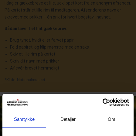
I dag er gækkebreve et lille, udklippet kort fra en anonym afsender.
På kortet står et lille rim til modtageren. Afsenderens navn er
skrevet med prikker – én prik for hvert bogstav i navnet.
Sådan laver I et fint gækkebrev:
Brug tyndt, hvidt eller farvet papir
Fold papiret, og klip mønstre med en saks
Skiv et lille rim på kortet
Skriv dit navn med prikker
Aflevér brevet hemmeligt
*Kilde: Nationalmuseet
Samtykke
Detaljer
Om