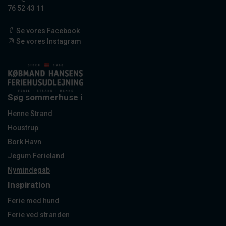
76 52 43 11
Se vores Facebook
Se vores Instagram
Søg sommerhuse i
Henne Strand
Houstrup
Bork Havn
Jegum Ferieland
Nymindegab
Inspiration
Ferie med hund
Ferie ved stranden