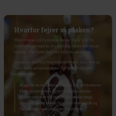
Hvorfor fejrer vi påsken?
Påsken ligger på forskellige datoer fra år til år. En
tommelfingerregel er, at påskedag falder den første
søndag efter fuldmåne eller forårets jævndøgn.
Påsken er den fest, hvor kristne mindes Jesu død og
fejrer hans genopstandelse. Det er den vigtigste
kristne højtid.
Ægget er en vigtig del af påsken. Det symboliserer
både opstandelsen og nyt liv. Mange danske
påsketraditioner har rødder, der rækker langt
tilbage til gamle skikke, hvor man markerede og
fejrede naturens opvågnen fra vinteren.