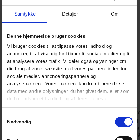
ekstra praktisk til flere gæster.
Samtykke
Detaljer
Om
Et skønt feriehus med plads til hele familien – også de firbenede,
da op til 2 hunde er velkomne.
Sovepladserne fordeler sig på 3 gode dobbeltsenge (hver
Denne hjemmeside bruger cookies
bestående af 2 madrasser á 90 x 200 cm), hvilket sikrer
Vi bruger cookies til at tilpasse vores indhold og
komfortable rammer for en afslappende ferie.
annoncer, til at vise dig funktioner til sociale medier og til
at analysere vores trafik. Vi deler også oplysninger om
Gæsterne siger
din brug af vores website med vores partnere inden for
sociale medier, annonceringspartnere og
4,5 • 16 Bedømmelser
analysepartnere. Vores partnere kan kombinere disse
Hus
Grund
Område
data med andre oplysninger, du har givet dem, eller som
4,5
4,1
4,9
de har indsamlet fra din brug af deres tjenester.
Gæst fra Tyskland
jun 2026
Gæst fra T
Samtykkevalg
Dette er selvfølgelig en subjektiv opfattelse, da
På grund af 
Nødvendig
vi gerne vil leve "afsides".
beplantning
vind og nysg
Oversat via AI -
Vis original