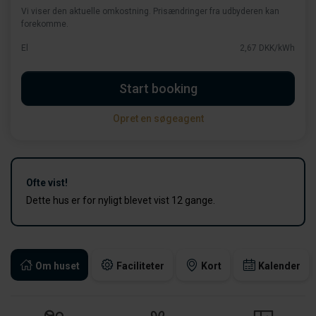
Vi viser den aktuelle omkostning. Prisændringer fra udbyderen kan
forekomme.
El
2,67 DKK/kWh
Start booking
Opret en søgeagent
Ofte vist!
Dette hus er for nyligt blevet vist 12 gange.
Om huset
Faciliteter
Kort
Kalender