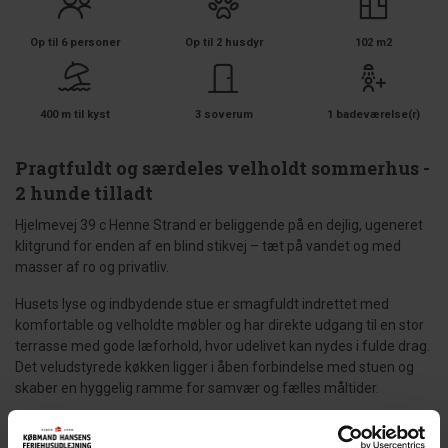
Op til 6 personer
Op til 2 husdyr
102 m2
400 m til kyst
3 soverum
1 badeværelse(r)
Pragtfuldt og særdeles velholdt sommerhus -
2 hunde tilladt
Hjelmevej 39 c Henne Strand er beliggende på en dejlig, ugeneret
klitgrund for enden af en blind stikvej – tæt på vandet og med
masser af ro og privatliv.
Husets lyse og indbydende stue er smagfuldt indrettet med
komfortable og velholdte møbler og har direkte udgang til en stor
terrasse med gode læforhold, hvor udelivet kan nydes i fulde drag.
Det veludstyrede køkken ligger i åben forbindelse med stuen og
skaber en hyggelig ramme for samvær og fælles måltider.
Det flotte badeværelse indbyder til ren afslapning med både spa
og sauna, og derudover findes et ekstra toilet, som gør huset