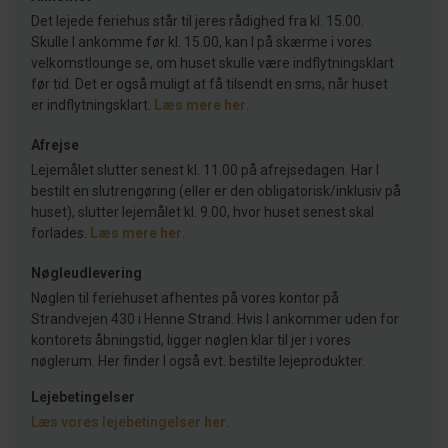
Det lejede feriehus står til jeres rådighed fra kl. 15.00.
Skulle I ankomme før kl. 15.00, kan I på skærme i vores
velkomstlounge se, om huset skulle være indflytningsklart
før tid. Det er også muligt at få tilsendt en sms, når huset
er indflytningsklart.
Læs mere her
.
Afrejse
Lejemålet slutter senest kl. 11.00 på afrejsedagen. Har I
bestilt en slutrengøring (eller er den obligatorisk/inklusiv på
huset), slutter lejemålet kl. 9.00, hvor huset senest skal
forlades.
Læs mere her
.
Nøgleudlevering
Nøglen til feriehuset afhentes på vores kontor på
Strandvejen 430 i Henne Strand. Hvis I ankommer uden for
kontorets åbningstid, ligger nøglen klar til jer i vores
nøglerum. Her finder I også evt. bestilte lejeprodukter.
Lejebetingelser
Læs vores lejebetingelser
her
.