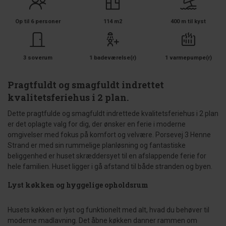
Op til 6 personer
114 m2
400 m til kyst
3 soverum
1 badeværelse(r)
1 varmepumpe(r)
Pragtfuldt og smagfuldt indrettet
kvalitetsferiehus i 2 plan.
Dette pragtfulde og smagfuldt indrettede kvalitetsferiehus i 2 plan
er det oplagte valg for dig, der ønsker en ferie i moderne
omgivelser med fokus på komfort og velvære. Porsevej 3 Henne
Strand er med sin rummelige planløsning og fantastiske
beliggenhed er huset skræddersyet til en afslappende ferie for
hele familien. Huset ligger i gå afstand til både stranden og byen.
Lyst køkken og hyggelige opholdsrum
Husets køkken er lyst og funktionelt med alt, hvad du behøver til
moderne madlavning. Det åbne køkken danner rammen om