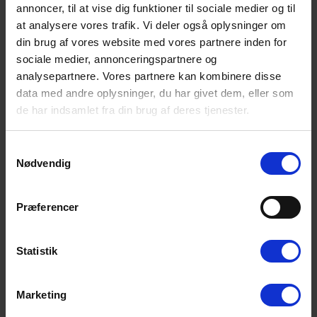
huset, der indbyder til afslapning og hyggelige grillmiddage under
annoncer, til at vise dig funktioner til sociale medier og til
åben himmel. Rundt om huset løber en bred, flisebelagt sti, der
at analysere vores trafik. Vi deler også oplysninger om
giver nem adgang til alle områder. Den brede opkørsel giver rig
din brug af vores website med vores partnere inden for
mulighed for parkering af flere biler.
sociale medier, annonceringspartnere og
analysepartnere. Vores partnere kan kombinere disse
Dette kvalitetsferiehus er det ideelle valg for dig, der ønsker en
data med andre oplysninger, du har givet dem, eller som
ferie med både wellness, stil og funktionalitet. Her kan du
de har indsamlet fra din brug af deres tjenester.
kombinere afslapning i huset med skønne naturoplevelser og
nærhed til områdets mange aktiviteter.
Samtykkevalg
Book din ferie nu, og glæd dig til en uforglemmelig oplevelse i
Nødvendig
dette smagfulde feriehus!
Sengestørrelse: 2 dobbeltsenge med 2 madrasser 90 x 200 cm + 1
Præferencer
dobbeltseng 180 x 200 cm
Statistik
Gæsterne siger
4,6 • 14 Bedømmelser
Marketing
Hus
Grund
Område