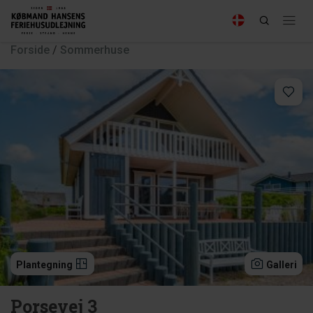
Forside
/
Sommerhuse
Plantegning
Galleri
Porsevej 3