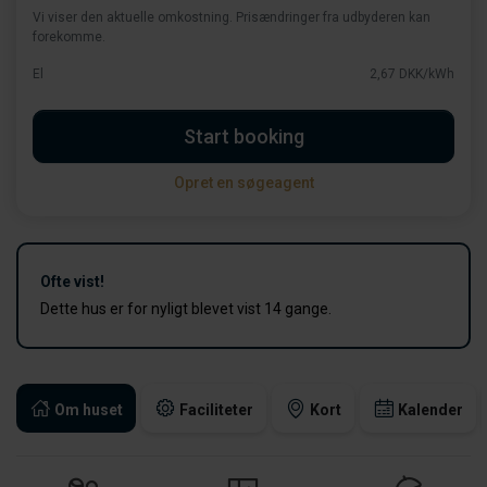
Vi viser den aktuelle omkostning. Prisændringer fra udbyderen kan
forekomme.
El
2,67 DKK/kWh
Start booking
Opret en søgeagent
Ofte vist!
Dette hus er for nyligt blevet vist 14 gange.
Om huset
Faciliteter
Kort
Kalender