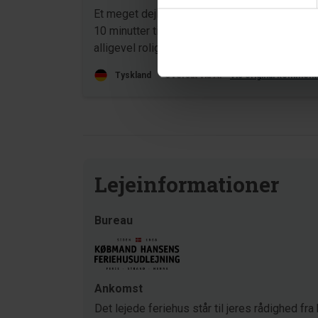
Et meget dejligt hus, centralt beliggende, kun
10 minutter til bager og købmand, men
alligevel roligt i en blind vej.
Tyskland
Oversat via AI -
Vis original komment
Lejeinformationer
Bureau
Ankomst
Det lejede feriehus står til jeres rådighed fra 