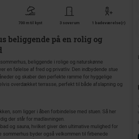
700 m til kyst
3 soverum
1 badeværelse(r)
us beliggende på en rolig og
d
 sommerhus, beliggende i rolige og naturskønne
ver en følelse af fred og privatliv. Den indbydende stue
måneder og skaber den perfekte ramme for hyggelige
delvis overdækket terrasse, perfekt til både afslapning og
køkken, som ligger i åben forbindelse med stuen. Så her
 dig der står for madlavningen.
d og sauna, hvilket giver den ultimative mulighed for
lige sommerhus byder også velkommen til firbenede