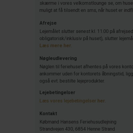
skærme i vores velkomstlounge se, om huset s
muligt at få tilsendt en sms, når huset er indf
Afrejse
Lejemålet slutter senest kl. 11.00 på afrejsed
obligatorisk/inklusiv på huset), slutter lejemå
Læs mere her
.
Nøgleudlevering
Nøglen til feriehuset afhentes på vores konto
ankommer uden for kontorets åbningstid, ligger
også evt. bestilte lejeprodukter.
Lejebetingelser
Læs vores lejebetingelser
her
.
Kontakt
Købmand Hansens Feriehusudlejning
Strandvejen 430, 6854 Henne Strand