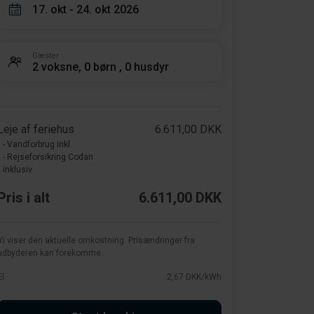
17. okt - 24. okt 2026
Gæster
2 voksne, 0 børn , 0 husdyr
Leje af feriehus
6.611,00 DKK
- Vandforbrug inkl.
- Rejseforsikring Codan
inklusiv
Pris i alt
6.611,00 DKK
Vi viser den aktuelle omkostning. Prisændringer fra
udbyderen kan forekomme.
El
2,67 DKK/kWh