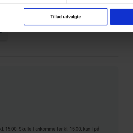
Tillad udvalgte
ar
kl. 15.00. Skulle I ankomme før kl. 15.00, kan I på