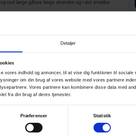
og nyd lange gåture langs stranden og i det smukke
g dig eller slappe af indendørs, vil dette feriehuse
ieoplevelse.
ser 90 x 200 cm + 1 dobbeltseng 140 x 200 cm.
Detaljer
ookies
se vores indhold og annoncer, til at vise dig funktioner til sociale
plysninger om din brug af vores website med vores partnere inden
ysepartnere. Vores partnere kan kombinere disse data med andr
et fra din brug af deres tjenester.
Område
4,3
4,7
Præferencer
Statistik
26