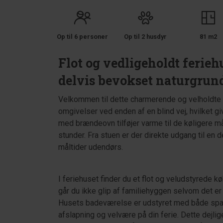
Op til 6 personer
Op til 2 husdyr
81 m2
Flot og vedligeholdt ferieh
delvis bevokset naturgrun
Velkommen til dette charmerende og velholdte
omgivelser ved enden af en blind vej, hvilket gi
med brændeovn tilføjer varme til de køligere 
stunder. Fra stuen er der direkte udgang til en 
måltider udendørs.
I feriehuset finder du et flot og veludstyrede 
går du ikke glip af familiehyggen selvom det er
Husets badeværelse er udstyret med både spaba
afslapning og velvære på din ferie. Dette dej