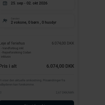
25. sep - 02. okt 2026
Gæster
2 voksne, 0 børn , 0 husdyr
Leje af feriehus
6.074,00 DKK
- Vandforbrug inkl.
- Rejseforsikring Codan
inklusiv
Pris i alt
6.074,00 DKK
Vi viser den aktuelle omkostning. Prisændringer fra
udbyderen kan forekomme.
El
2,67 DKK/kWh