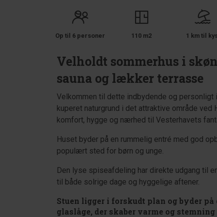
Op til 6 personer
110 m2
1 km til ky
Velholdt sommerhus i skøn
sauna og lækker terrasse
Velkommen til dette indbydende og personligt i
kuperet naturgrund i det attraktive område ved 
komfort, hygge og nærhed til Vesterhavets fanta
Huset byder på en rummelig entré med god opbe
populært sted for børn og unge.
Den lyse spiseafdeling har direkte udgang til 
til både solrige dage og hyggelige aftener.
Stuen ligger i forskudt plan og byder 
glaslåge, der skaber varme og stemning 