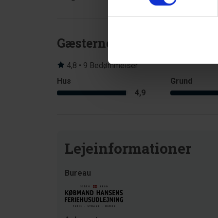
Gæsterne siger
4,8 • 9 Bedømmelser
Hus
Grund
4,9
Lejeinformationer
Bureau