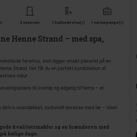
st
3 soverum
1 badeværelse(r)
1 varmepumpe(r)
ne Henne Strand – med spa,
ndrettede feriehus, som ligger smukt placeret på en
Henne Strand. Her får du en perfekt kombination af
stiske natur.
varingsplads til overtøj og adgang til hems – et
en delvis overdækket, sydvendt terrasse med læ – ideel
på gode kvalitetsmøbler og en brændeovn med
på kølige dage.