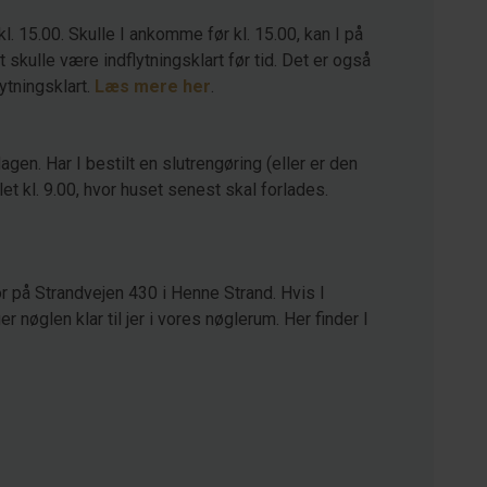
kl. 15.00. Skulle I ankomme før kl. 15.00, kan I på
kulle være indflytningsklart før tid. Det er også
lytningsklart.
Læs mere her
.
agen. Har I bestilt en slutrengøring (eller er den
let kl. 9.00, hvor huset senest skal forlades.
r på Strandvejen 430 i Henne Strand. Hvis I
 nøglen klar til jer i vores nøglerum. Her finder I