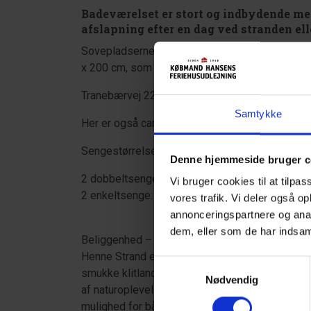
Badeværelset er stort og indbydende med 
afslapning efter en dag ved stranden elle
Sovepladserne er fordelt på to dobbeltværelse
x 200 cm, som kan tilpasses efter behov.
Tranebærvej 22 fremstår velholdt og med sans f
Samtykke
Her er også carport, så bilen står i tørvejr.
Sengestørrelser:
Denne hjemmeside bruger c
2 dobbeltsenge (hver med 2 madrasser à 90 x
Vi bruger cookies til at tilpas
2 enkeltsenge: 90 x 200 cm
vores trafik. Vi deler også o
annonceringspartnere og anal
dem, eller som de har indsaml
Beliggenhed – Henne Strand:
Henne Strand er et af Vestjyllands mest populæ
Samtykkevalg
smukke klitlandskab og charmerende ferieby me
Nødvendig
af naturoplevelser, cykel- og vandreruter samt a
mulighed for både aktiv ferie og total afslapning