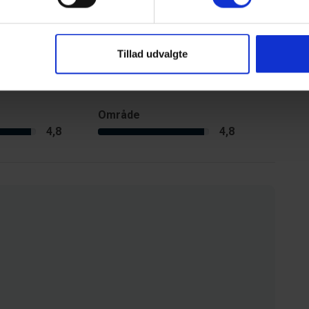
Tillad udvalgte
Område
4,8
4,8