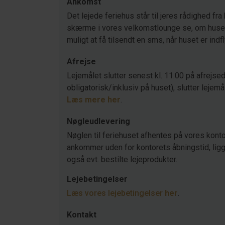
Ankomst
Det lejede feriehus står til jeres rådighed fra 
skærme i vores velkomstlounge se, om huset s
muligt at få tilsendt en sms, når huset er indf
Afrejse
Lejemålet slutter senest kl. 11.00 på afrejsed
obligatorisk/inklusiv på huset), slutter lejemå
Læs mere her
.
Nøgleudlevering
Nøglen til feriehuset afhentes på vores konto
ankommer uden for kontorets åbningstid, ligger
også evt. bestilte lejeprodukter.
Lejebetingelser
Læs vores lejebetingelser
her
.
Kontakt