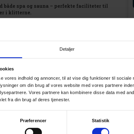
både spa og sauna – perfekte faciliteter til
r i klitterne.
r og to enkeltsenge – alle med madrasser i størrelsen 90
or detaljen.
Detaljer
ookies
 200 cm)
se vores indhold og annoncer, til at vise dig funktioner til sociale
plysninger om din brug af vores website med vores partnere inden
ysepartnere. Vores partnere kan kombinere disse data med andr
et fra din brug af deres tjenester.
re ferieområder – kendt for sin brede, hvide sandstrand,
d caféer, butikker og isboder. Området byder på et væld
Præferencer
Statistik
dgang til skov, hede og den friske havluft. Her er der rig
 – året rundt.