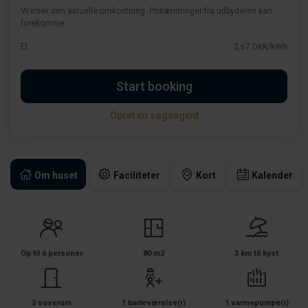
Vi viser den aktuelle omkostning. Prisændringer fra udbyderen kan
forekomme.
El
2,67 DKK/kWh
Start booking
Opret en søgeagent
Om huset
Faciliteter
Kort
Kalender
Op til 6 personer
80 m2
3 km til kyst
3 soverum
1 badeværelse(r)
1 varmepumpe(r)