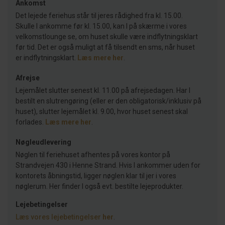
Ankomst
Det lejede feriehus står til jeres rådighed fra kl. 15.00.
Skulle I ankomme før kl. 15.00, kan I på skærme i vores
velkomstlounge se, om huset skulle være indflytningsklart
før tid. Det er også muligt at få tilsendt en sms, når huset
er indflytningsklart.
Læs mere her
.
Afrejse
Lejemålet slutter senest kl. 11.00 på afrejsedagen. Har I
bestilt en slutrengøring (eller er den obligatorisk/inklusiv på
huset), slutter lejemålet kl. 9.00, hvor huset senest skal
forlades.
Læs mere her
.
Nøgleudlevering
Nøglen til feriehuset afhentes på vores kontor på
Strandvejen 430 i Henne Strand. Hvis I ankommer uden for
kontorets åbningstid, ligger nøglen klar til jer i vores
nøglerum. Her finder I også evt. bestilte lejeprodukter.
Lejebetingelser
Læs vores lejebetingelser
her
.