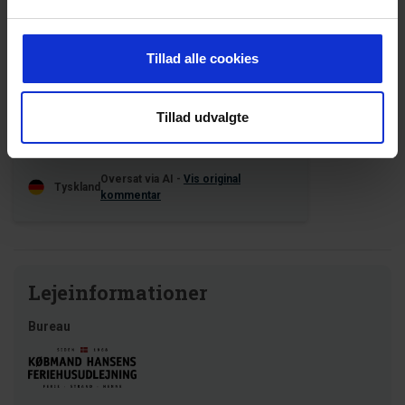
4,5 • 2 Bedømmelser
Hus
Grund
Område
4,5
4,5
4,5
Tillad alle cookies
Marcus
aug 2025
Tillad udvalgte
Meget pænt hus i en rolig, afsidesliggende del
af komplekset.
Oversat via AI -
Vis original
Tyskland
kommentar
Lejeinformationer
Bureau