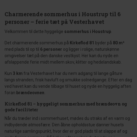
Charmerende sommerhus i Houstrup til 6
personer – ferie tæt på Vesterhavet
Velkommen til dette hyggelige
sommerhus i Houstrup
.
Det charmerende sommerhus på
Kirkeflod 81
byder på
80 m²
med plads til op til
6 personer
og ligger i rolige, naturskønne
omgivelser tæt på den danske vestkyst. Her kan du nyde en
afslappende ferie midt mellem skov, klitter og hedelandskab.
Kun
3 km
fra Vesterhavet har du nem adgang til lange gåture
langs stranden, frisk havluft og smukke solnedgange. Efter en dag
ved havet kan du vende tilbage til huset og nyde en hyggelig aften
foran
brændeovnen
.
Kirkeflod 81 – hyggeligt sommerhus med brændeovn og
gode faciliteter
Når du træder ind i sommerhuset, mødes du straks af en varm og
indbydende atmosfære. Den åbne opholdsstue danner husets
naturlige samlingspunkt, hvor der er god plads til at slappe af og