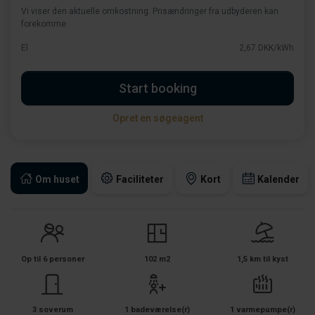
Vi viser den aktuelle omkostning. Prisændringer fra udbyderen kan
forekomme.
El
2,67 DKK/kWh
Start booking
Opret en søgeagent
Om huset
Faciliteter
Kort
Kalender
Op til 6 personer
102 m2
1,5 km til kyst
3 soverum
1 badeværelse(r)
1 varmepumpe(r)