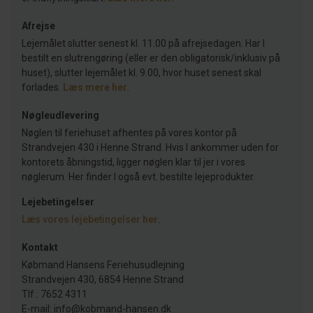
Afrejse
Lejemålet slutter senest kl. 11.00 på afrejsedagen. Har I
bestilt en slutrengøring (eller er den obligatorisk/inklusiv på
huset), slutter lejemålet kl. 9.00, hvor huset senest skal
forlades.
Læs mere her
.
Nøgleudlevering
Nøglen til feriehuset afhentes på vores kontor på
Strandvejen 430 i Henne Strand. Hvis I ankommer uden for
kontorets åbningstid, ligger nøglen klar til jer i vores
nøglerum. Her finder I også evt. bestilte lejeprodukter.
Lejebetingelser
Læs vores lejebetingelser
her
.
Kontakt
Købmand Hansens Feriehusudlejning
Strandvejen 430, 6854 Henne Strand
Tlf.: 7652 4311
E-mail: info@kobmand-hansen.dk