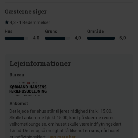
Gæsterne siger
4,3 • 1 Bedømmelser
Hus
Grund
Område
4,0
4,0
5,0
Lejeinformationer
Bureau
Ankomst
Det lejede feriehus står til jeres rådighed fra kl. 15.00.
Skulle I ankomme før kl. 15.00, kan I på skærme i vores
velkomstlounge se, om huset skulle være indflytningsklart
før tid. Det er også muligt at få tilsendt en sms, når huset
er indflytningsklart.
Læs mere her
.