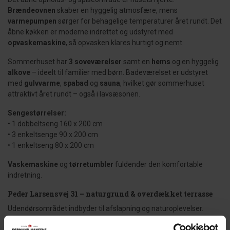
Brændeovnen
skaber en hyggelig atmosfære, mens
varmepumpen
sørger for behagelige temperaturer året rundt. Det
åbne køkken er moderne indrettet og udstyret med
opvaskemaskine
, så opvasken klares hurtigt og nemt.
Sommerhuset har
3 soveværelser
samt en
hems
og en hyggelig
alkove
– ideelt til familier med børn. Badeværelset er udstyret
med
gulvvarme
,
spabad
og
sauna
, hvilket gør sommerhuset
attraktivt året rundt – også i lavsæsonen.
Sengestørrelser:
• 1 dobbeltseng 160 x 200 cm
• 3 enkeltsenge 90 x 200 cm
• 1 enkeltseng 80 x 200 cm
Vaskemaskine
og
tørretumbler
fuldender den komfortable
indretning.
Peder Larsensvej 31 – naturgrund & overdækket terrasse
Udendørsområdet indbyder til afslapning og naturoplevelser.
Sommerhuset ligger på en rolig naturgrund og giver masser af