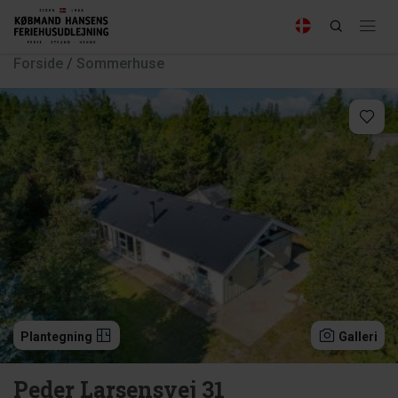
Forside
/
Sommerhuse
Plantegning
Galleri
Peder Larsensvej 31