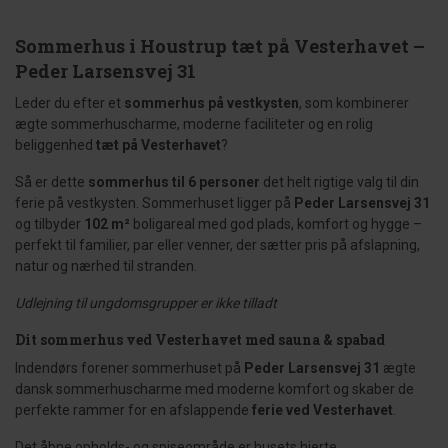
Sommerhus i Houstrup tæt på Vesterhavet –
Peder Larsensvej 31
Leder du efter et
sommerhus på vestkysten
, som kombinerer
ægte sommerhuscharme, moderne faciliteter og en rolig
beliggenhed
tæt på Vesterhavet
?
Så er dette
sommerhus til 6 personer
det helt rigtige valg til din
ferie på vestkysten. Sommerhuset ligger på
Peder Larsensvej 31
og tilbyder
102 m²
boligareal med god plads, komfort og hygge –
perfekt til familier, par eller venner, der sætter pris på afslapning,
natur og nærhed til stranden.
Udlejning til ungdomsgrupper er ikke tilladt
Dit sommerhus ved Vesterhavet med sauna & spabad
Indendørs forener sommerhuset på
Peder Larsensvej 31
ægte
dansk sommerhuscharme med moderne komfort og skaber de
perfekte rammer for en afslappende
ferie ved Vesterhavet
.
Det åbne opholds- og spiseområde er husets hjerte.