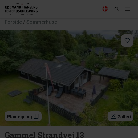
Forside
/
Sommerhuse
Plantegning
Galleri
Gammel Strandvej 13