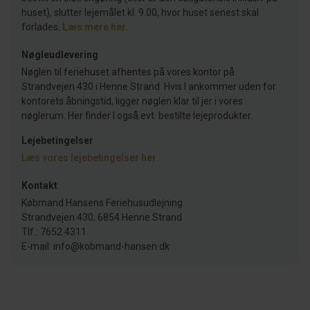
huset), slutter lejemålet kl. 9.00, hvor huset senest skal
forlades.
Læs mere her
.
Nøgleudlevering
Nøglen til feriehuset afhentes på vores kontor på
Strandvejen 430 i Henne Strand. Hvis I ankommer uden for
kontorets åbningstid, ligger nøglen klar til jer i vores
nøglerum. Her finder I også evt. bestilte lejeprodukter.
Lejebetingelser
Læs vores lejebetingelser
her
.
Kontakt
Købmand Hansens Feriehusudlejning
Strandvejen 430, 6854 Henne Strand
Tlf.: 7652 4311
E-mail: info@kobmand-hansen.dk