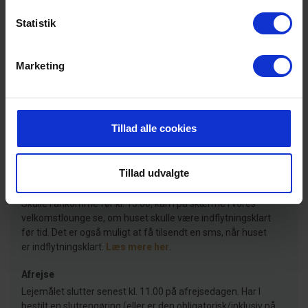
Tyskland
kommentar
Statistik
Marketing
Lejeinformationer
Bureau
Tillad alle cookies
Ankomst
Tillad udvalgte
Det lejede feriehus står til jeres rådighed fra kl. 15.00.
Skulle I ankomme før kl. 15.00, kan I på skærme i vores
velkomstlounge se, om huset skulle være indflytningsklart
før tid. Det er også muligt at få tilsendt en sms, når huset
er indflytningsklart.
Læs mere her
.
Afrejse
Lejemålet slutter senest kl. 11.00 på afrejsedagen. Har I
bestilt en slutrengøring (eller er den obligatorisk/inklusiv på