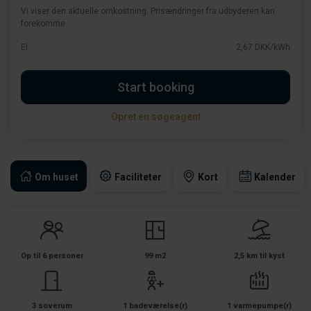
Vi viser den aktuelle omkostning. Prisændringer fra udbyderen kan
forekomme.
El
2,67 DKK/kWh
Start booking
Opret en søgeagent
Om huset
Faciliteter
Kort
Kalender
Op til 6 personer
99 m2
2,5 km til kyst
3 soverum
1 badeværelse(r)
1 varmepumpe(r)