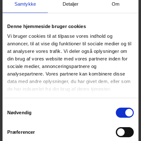
Samtykke
Detaljer
Om
rum perfekt til at sidde i læ eller parkere de medbragte cykler. For
ekstra hygge er der en bålplads til at lave snobrød og skabe gode
minder omkring flammerne, samt et legestativ med gynge og
rutchebane for de små. Dette hyggelige sommerhus er det
Denne hjemmeside bruger cookies
perfekte sted for en uforglemmelig sommerferieoplevelse med
Vi bruger cookies til at tilpasse vores indhold og
familien!
annoncer, til at vise dig funktioner til sociale medier og til
Sengestørrelse: 2 dobbeltsenge med 2 madrasser 90 x 200 cm + 1
at analysere vores trafik. Vi deler også oplysninger om
dobbeltseng 140 x 200 cm.
din brug af vores website med vores partnere inden for
sociale medier, annonceringspartnere og
Gæsterne siger
analysepartnere. Vores partnere kan kombinere disse
data med andre oplysninger, du har givet dem, eller som
5,0 • 6 Bedømmelser
de har indsamlet fra din brug af deres tjenester.
Hus
Grund
Område
5,0
5,0
5,0
Samtykkevalg
Nødvendig
Jens Heuers
aug 2026
Dette var anden gang, vi boede i dette hus.
Præferencer
Oversat via AI -
Vis original