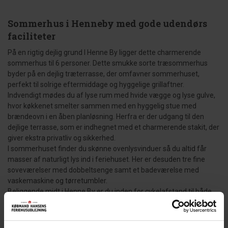
Sommerhus i Henneby med gode udendørs
faciliteter
På en rigtig dejlig grund I Henne By ligger dette charmerende
sommerhus til 6 personer. Dette smukke sorte træsommerhus
byder på en dejlig træterrasse, der omfavner sommerhuset,
perfekt til solrige eftermiddage og hyggelige grillaftner.
Indvendigt mødes du af lyse rum med hvide vægge og lyse gulve,
hvor køkkenet smelter sammen med en hyggelig stue med
brændeovn i en åben planløsning. Herfra er der udgang til den
dejlige terrasse, som er indhegnet med et charmerende stakit, der
giver ekstra privatliv og sikkerhed.
I sommerhuset finder du skønne ovenlysvinduer så du altid får
masser af naturligt lys ind i feriehuset. Her er desuden tre fine
soveværelser med dobbeltsenge samt et badeværelse med
vaskemaskine og tørretumbler.
Beliggende midt i Henne By er du inden for cykelafstand til både
Blåbjerg Plantage med sine smukke vandre- og cykelstier samt
Henne Strand, en af Vestkystens mest populære
sommerdestinationer. På grunden finder du et lille overdækket