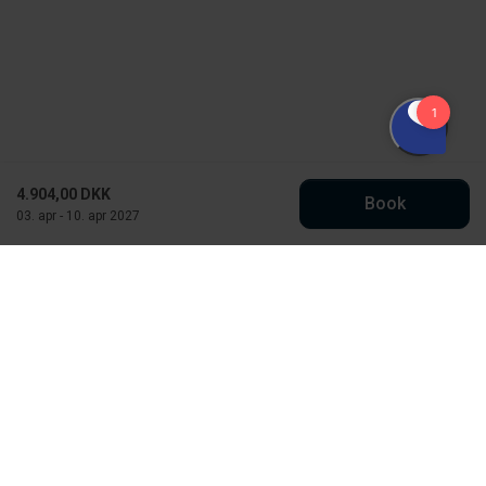
4.904,00 DKK
Book
03. apr - 10. apr 2027
Købmand Hansens Feriehusudlejning
Strandvejen 430