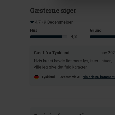
Gæsterne siger
4,7 • 9 Bedømmelser
Hus
Grund
4,3
Gæst fra Tyskland
nov 20
Hvis huset havde lidt mere lys, især i stuen,
ville jeg give det fuld karakter.
Tyskland
Oversat via AI -
Vis original komment