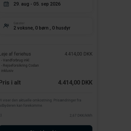
29. aug - 05. sep 2026
Gæster
2 voksne, 0 børn , 0 husdyr
Leje af feriehus
4.414,00 DKK
- Vandforbrug inkl.
- Rejseforsikring Codan
inklusiv
Pris i alt
4.414,00 DKK
Vi viser den aktuelle omkostning. Prisændringer fra
udbyderen kan forekomme.
El
2,67 DKK/kWh