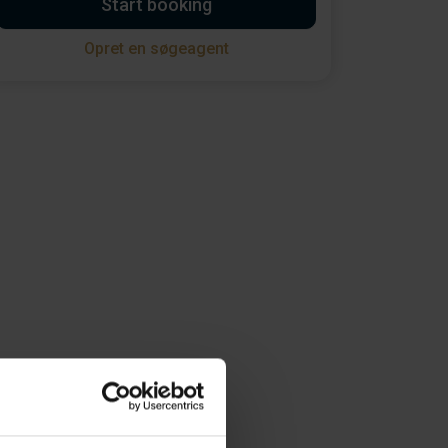
Start booking
Opret en søgeagent