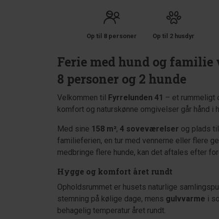
Op til 8 personer
Op til 2 husdyr
Ferie med hund og familie 
8 personer og 2 hunde
Velkommen til
Fyrrelunden 41
– et rummeligt
komfort og naturskønne omgivelser går hånd i 
Med sine
158 m²
,
4 soveværelser
og plads til
familieferien, en tur med vennerne eller flere 
medbringe flere hunde, kan det aftales efter fo
Hygge og komfort året rundt
Opholdsrummet er husets naturlige samlingspu
stemning på kølige dage, mens
gulvvarme
i s
behagelig temperatur året rundt.