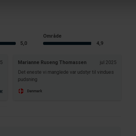
Område
5,0
4,9
25
Marianne Ruseng Thomassen
jul 2025
Det eneste vi manglede var udstyr til vindues
pudsning
ar
Danmark