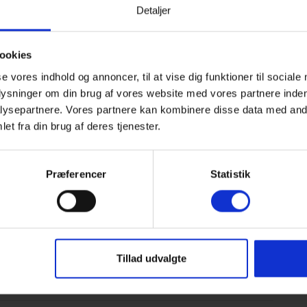
Detaljer
er på gode stisystemer, skovområder og en nærliggende
ke vestkyst ligger blot en kort køretur væk og indbyder
ookies
se vores indhold og annoncer, til at vise dig funktioner til sociale
plysninger om din brug af vores website med vores partnere inden
t
ysepartnere. Vores partnere kan kombinere disse data med andr
amilievenlige atmosfære. Indkøbsmuligheder findes kun ca.
et fra din brug af deres tjenester.
 populære strande ved
Henne Strand
og
Houstrup
nås på
Præferencer
Statistik
natur kombineret med nem adgang til strand og hav.
age til
en vellykket
ferie ved Vesterhavet
: god plads, moderne
male rammer for ferie med hund.
Tillad udvalgte
esskab og vestjysk ferieidyl i smukke omgivelser.