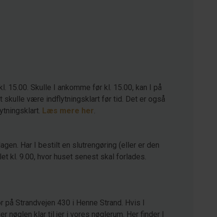
kl. 15.00. Skulle I ankomme før kl. 15.00, kan I på
kulle være indflytningsklart før tid. Det er også
lytningsklart.
Læs mere her
.
agen. Har I bestilt en slutrengøring (eller er den
let kl. 9.00, hvor huset senest skal forlades.
r på Strandvejen 430 i Henne Strand. Hvis I
 nøglen klar til jer i vores nøglerum. Her finder I