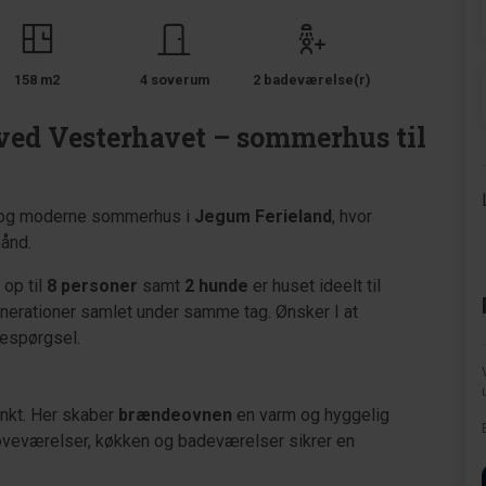
158 m2
4 soverum
2 badeværelse(r)
ved Vesterhavet – sommerhus til
 og moderne sommerhus i
Jegum Ferieland
, hvor
hånd.
 op til
8 personer
samt
2 hunde
er huset ideelt til
generationer samlet under samme tag. Ønsker I at
respørgsel.
nkt. Her skaber
brændeovnen
en varm og hyggelig
oveværelser, køkken og badeværelser sikrer en