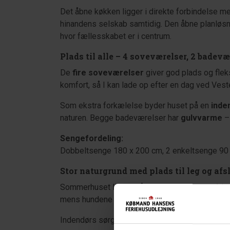
Det åbne køkken ligger i direkte forbindelse m
hinandens selskab samtidig. Den åbne planløsnin
hvor fællesskabet er i centrum.
Plads til alle – 4 soveværelser, 2 badev
De
fire soveværelser
giver god plads og flek
komfort, så I kan lade op efter en dag ved Vest
Som ekstra forkælelse byder huset på en
inde
naturen. Begge badeværelser har
gulvvarme
– 
Sengefordeling:
Dobbeltsenge 180 x 200 cm, 2 enkeltsenge 90 
Stor naturgrund med plads til leg og af
Sommerhuset ligger på en
stor naturgrund
, h
mens hundene frit kan snuse og udforske omgive
Indendørs sørger et
airhockeybord
for underho