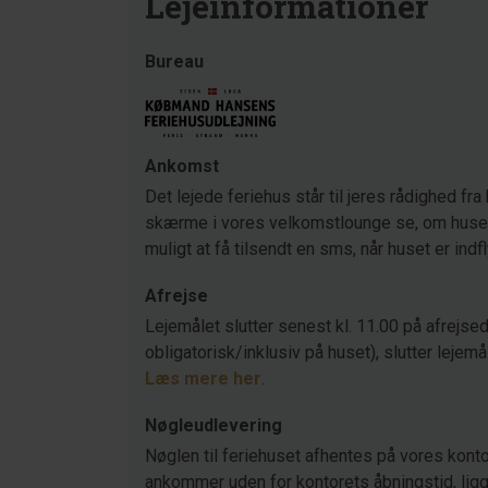
Lejeinformationer
Bureau
Ankomst
Det lejede feriehus står til jeres rådighed fra 
skærme i vores velkomstlounge se, om huset s
muligt at få tilsendt en sms, når huset er indf
Afrejse
Lejemålet slutter senest kl. 11.00 på afrejsed
obligatorisk/inklusiv på huset), slutter lejemå
Læs mere her
.
Nøgleudlevering
Nøglen til feriehuset afhentes på vores konto
ankommer uden for kontorets åbningstid, ligger