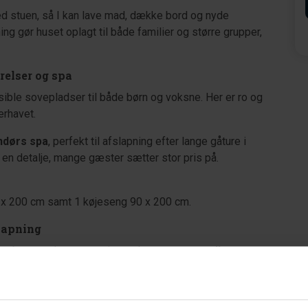
ed stuen, så I kan lave mad, dække bord og nyde
g gør huset oplagt til både familier og større grupper,
ærelser og spa
sible sovepladser til både børn og voksne. Her er ro og
erhavet.
ndørs spa
, perfekt til afslapning efter lange gåture i
en detalje, mange gæster sætter stor pris på.
x 200 cm samt 1 køjeseng 90 x 200 cm.
slapning
vor børnene kan more sig med
gynge
og
sandkasse
,
lserne. Her er god plads til både leg og afslapning.
ldning – uanset vejret.