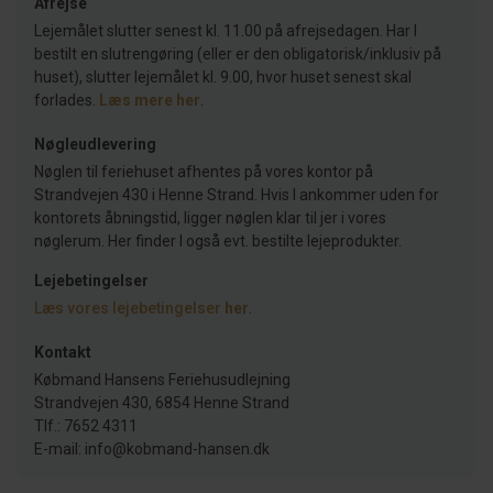
Afrejse
Lejemålet slutter senest kl. 11.00 på afrejsedagen. Har I
bestilt en slutrengøring (eller er den obligatorisk/inklusiv på
huset), slutter lejemålet kl. 9.00, hvor huset senest skal
forlades.
Læs mere her
.
Nøgleudlevering
Nøglen til feriehuset afhentes på vores kontor på
Strandvejen 430 i Henne Strand. Hvis I ankommer uden for
kontorets åbningstid, ligger nøglen klar til jer i vores
nøglerum. Her finder I også evt. bestilte lejeprodukter.
Lejebetingelser
Læs vores lejebetingelser
her
.
Kontakt
Købmand Hansens Feriehusudlejning
Strandvejen 430, 6854 Henne Strand
Tlf.: 7652 4311
E-mail: info@kobmand-hansen.dk