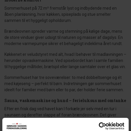
Sommerhuset på 72 m² fremstår lyst og indbydende med en
åben planløsning, hvor køkken, spiseplads og stue smelter
sammen til et hyggeligt opholdsrum.
Brændeovnen spreder varme og stemning på kølige dage, mens
de store vinduer giver udsigt til naturen og masser af dagslys. En
moderne varmepumpe sikrer et behageligt indeklima året rundt.
Køkkenet er veludstyret med alt, hvad I behøver til madlavningen –
herunder opvaskemaskine. Ved spisebordet kan I samle familien
til hyggelige måltider, brætspil eller lange samtaler over et glas vin.
Sommerhuset har tre soveværelser: to med dobbeltsenge og ét
med køjeseng – perfekt til børn. Indretningen gør sommerhuset
ideelt for familier med børn eller to par, der holder ferie sammen.
Sauna, vaskemaskine og hund – ferieluksus med omtanke
Efter en frisk dag ved havet kan I forkæle jer selv med en tur i
saunaen og derefter slappe af foran brændeovnen. Det giver
ægte feriefornemmelse – både sommer og vinter.