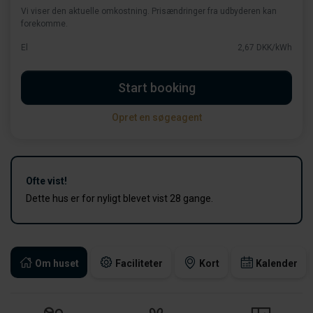
Vi viser den aktuelle omkostning. Prisændringer fra udbyderen kan
forekomme.
El
2,67 DKK/kWh
Start booking
Opret en søgeagent
Ofte vist!
Dette hus er for nyligt blevet vist 28 gange.
Om huset
Faciliteter
Kort
Kalender