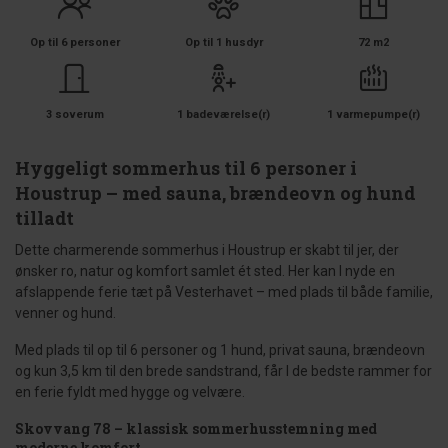
Op til 6 personer
Op til 1 husdyr
72 m2
3 soverum
1 badeværelse(r)
1 varmepumpe(r)
Hyggeligt sommerhus til 6 personer i
Houstrup – med sauna, brændeovn og hund
tilladt
Dette charmerende sommerhus i Houstrup er skabt til jer, der
ønsker ro, natur og komfort samlet ét sted. Her kan I nyde en
afslappende ferie tæt på Vesterhavet – med plads til både familie,
venner og hund.
Med plads til op til 6 personer og 1 hund, privat sauna, brændeovn
og kun 3,5 km til den brede sandstrand, får I de bedste rammer for
en ferie fyldt med hygge og velvære.
Skovvang 78 – klassisk sommerhusstemning med
moderne komfort