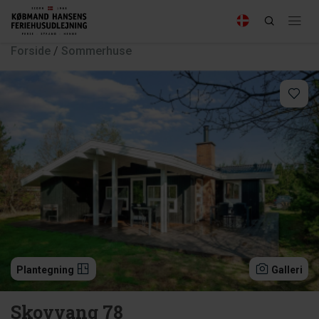
Forside
/
Sommerhuse
Plantegning
Galleri
Skovvang 78