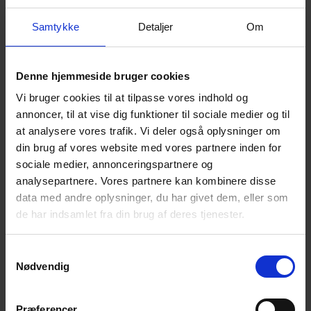
Der er også tænkt på det praktiske: vaskemaskine til længere
ophold og hund tilladt, så familiens bedste ven kan komme med.
Samtykke
Detaljer
Om
Vandforbruget er inkluderet i lejen.
Stor terrasse og naturgrund – fred og plads til alle
Denne hjemmeside bruger cookies
Udendørs finder I en dejlig naturgrund omgivet af træer, hvor I kan
nyde roen og lydene fra naturen. Den store, delvist overdækkede
Vi bruger cookies til at tilpasse vores indhold og
terrasse er perfekt til morgenmad i solen, grillmiddage eller stille
annoncer, til at vise dig funktioner til sociale medier og til
aftener under åben himmel.
at analysere vores trafik. Vi deler også oplysninger om
Børnene har god plads til leg på grunden, og hunden kan trygt
din brug af vores website med vores partnere inden for
bevæge sig rundt. Her begynder ferien lige udenfor døren.
sociale medier, annonceringspartnere og
analysepartnere. Vores partnere kan kombinere disse
Mellem hav, skov og vestjysk hygge
data med andre oplysninger, du har givet dem, eller som
Sommerhuset ligger fredeligt i Houstrup – omgivet af hede, klitter
de har indsamlet fra din brug af deres tjenester.
og skov. Kun 3,5 km til stranden og tæt på Blåbjerg Klitplantage,
hvor der venter flotte cykel- og vandreruter.
Samtykkevalg
Til daglige indkøb er der kun 750 meter, så friskbagt morgenbrød
Nødvendig
er altid lige i nærheden.
Præferencer