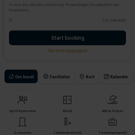
Vi viser den aktuelle omkostning. Prisændringer fra udbyderen kan
forekomme.
El
2,67 DKK/kWh
Start booking
Opret en søgeagent
Om huset
Faciliteter
Kort
Kalender
Op til 4 personer
66 m2
400 m til kyst
2 soverum
1 badeværelse(r)
1 varmepumpe(r)