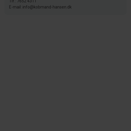
Tlf.: 7652 4311
E-mail: info@kobmand-hansen.dk