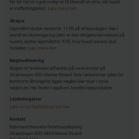
før tid. Det er også muligt at få tilsendt en sms, når huset
er indflytningsklart.
Læs mere her
.
Afrejse
Lejemålet slutter senest kl. 11.00 på afrejsedagen. Har I
bestilt en slutrengøring (eller er den obligatorisk/inklusiv på
huset), slutter lejemålet kl. 9.00, hvor huset senest skal
forlades.
Læs mere her
.
Nøgleudlevering
Nøglen til feriehuset afhentes på vores kontor på
Strandvejen 430 i Henne Strand. Hvis I ankommer uden for
kontorets åbningstid, ligger nøglen klar til jer i vores
nøglerum. Her finder I også evt. bestilte lejeprodukter.
Lejebetingelser
Læs vores lejebetingelser
her
.
Kontakt
Købmand Hansens Feriehusudlejning
Strandvejen 430, 6854 Henne Strand