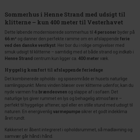
Sommerhus i Henne Strand med udsigt til
klitterne – kun 400 meter til Vesterhavet
Dette løbende moderniserede sommerhus til
4 personer
byder på
66 m²
og danner den perfekte ramme om en afslappende
ferie
ved den danske vestkyst
. Her bor du i rolige omgivelser med
smuk udsigt til klitterne – samtidig med at både strand og indkøb i
Henne Strand
centrum kun ligger ca.
400 meter
væk.
Hyggelig komfort til afslappende feriedage
Det kombinerede opholds- og spiseområde er husets naturlige
samlingspunkt. Mens vinden blæser over klitterne udenfor, kan du
nyde varmen fra
brændeovnen
og slappe af i sofaen. Det
naturlige lys giver rummet en lys og behagelig atmosfære –
perfekt til hyggelige aftener, spil eller en stille stund med udsigt til
naturen. En energivenlig
varmepumpe
sikrer et godt indeklima
året rundt.
Køkkenet er åbent integreret i opholdsrummet, så madlavning og
samvær går hånd i hånd.