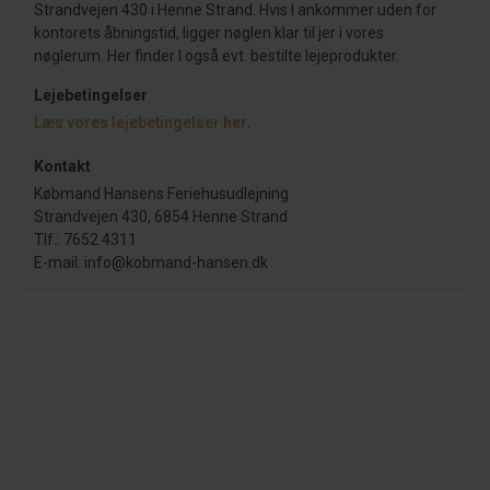
Strandvejen 430 i Henne Strand. Hvis I ankommer uden for
kontorets åbningstid, ligger nøglen klar til jer i vores
nøglerum. Her finder I også evt. bestilte lejeprodukter.
Lejebetingelser
Læs vores lejebetingelser
her
.
Kontakt
Købmand Hansens Feriehusudlejning
Strandvejen 430, 6854 Henne Strand
Tlf.: 7652 4311
E-mail: info@kobmand-hansen.dk