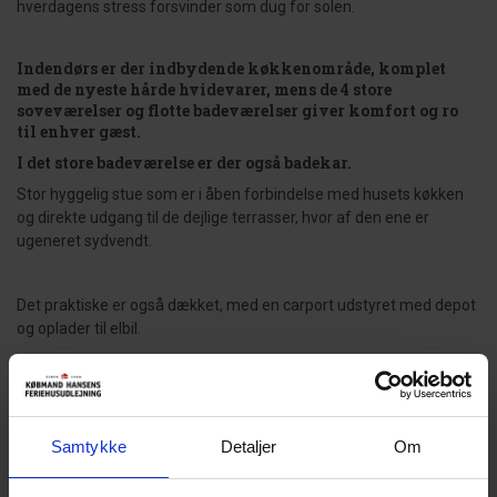
hverdagens stress forsvinder som dug for solen.
Indendørs er der indbydende køkkenområde, komplet
med de nyeste hårde hvidevarer, mens de 4 store
soveværelser og flotte badeværelser giver komfort og ro
til enhver gæst.
I det store badeværelse er der også badekar.
Stor hyggelig stue som er i åben forbindelse med husets køkken
og direkte udgang til de dejlige terrasser, hvor af den ene er
ugeneret sydvendt.
Det praktiske er også dækket, med en carport udstyret med depot
og oplader til elbil.
Huset er topisoleret og udstyret med energibesparende
varmepumper, der sikrer et behageligt indeklima året
rundt. Varmepumperne i stuen og soverummene kan også
bruges som aircondition.
Samtykke
Detaljer
Om
Hjelmevej 78 er en sand perle fyldt med luksuriøse detaljer