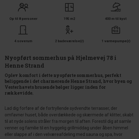
Op til 8 personer
195 m2
400 m til kyst
4 soverum
2 badeværelse(r)
1 varmepumpe(r)
Nyopført sommerhus på Hjelmevej 78 i
Henne Strand
Oplev komfort i dette nyopførte sommerhus, perfekt
beliggende i det charmerende Henne Strand, hvor byen og
Vesterhavets brusende bølger ligger inden for
rækkevidde.
Lad dig forføre af de fortryllende sydvendte terrasser, der
omfavner huset, både overdækkede og skærmede af klitter, skabt
til at nyde solens stråler fra morgen til aften. Forestil dig at samle
venner og familie til en hyggelig grillmiddag under åben himmel
eller slappe af i den velværeafdeling med sauna og spa, hvor