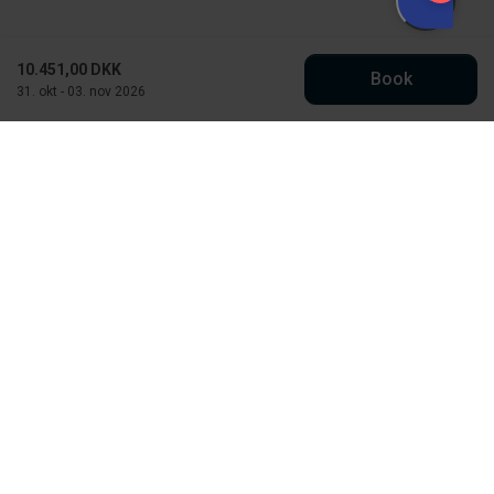
10.451,00 DKK
Book
31. okt - 03. nov 2026
Købmand Hansens Feriehusudlejning
Strandvejen 430
DK-6854 Henne Strand
CVR: 30526295
info@kobmand-hansen.dk
76 52 43 11
Se vores Facebook