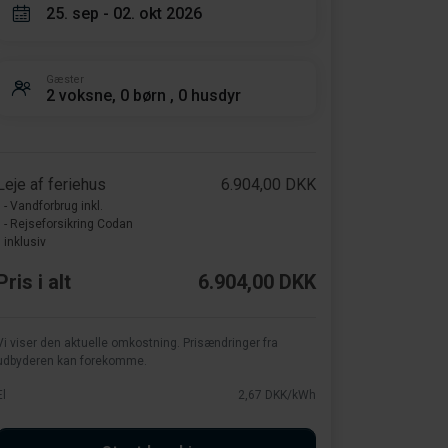
25. sep - 02. okt 2026
Gæster
2 voksne, 0 børn , 0 husdyr
Leje af feriehus
6.904,00 DKK
- Vandforbrug inkl.
- Rejseforsikring Codan
inklusiv
Pris i alt
6.904,00 DKK
Vi viser den aktuelle omkostning. Prisændringer fra
udbyderen kan forekomme.
El
2,67 DKK/kWh