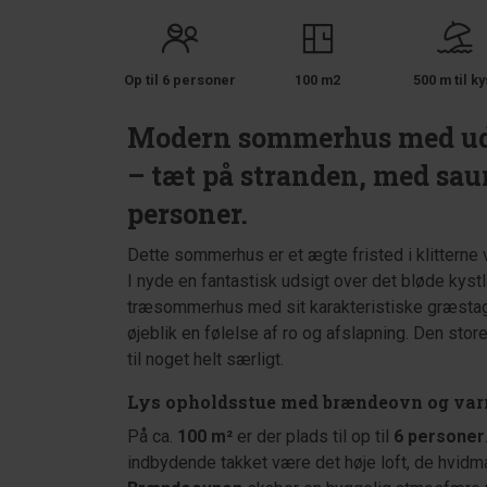
Op til 6 personer
100 m2
500 m til ky
Modern sommerhus med udsi
– tæt på stranden, med sauna
personer.
Dette sommerhus er et ægte fristed i klitterne
I nyde en fantastisk udsigt over det bløde kystl
træsommerhus med sit karakteristiske græstag fa
øjeblik en følelse af ro og afslapning. Den st
til noget helt særligt.
Lys opholdsstue med brændeovn og v
På ca.
100 m²
er der plads til op til
6 personer
indbydende takket være det høje loft, de hvid