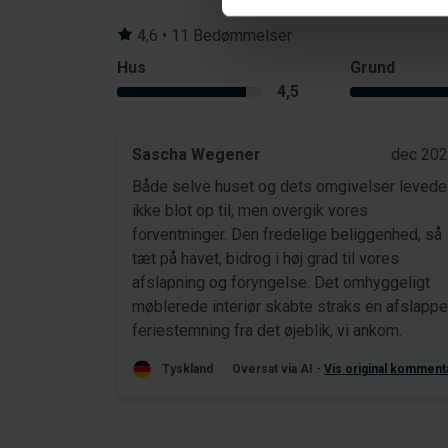
4,6 • 11 Bedømmelser
Hus
Grund
4,5
Sascha Wegener
dec 20
Både selve huset og dets omgivelser levede
ikke blot op til, men overgik vores
forventninger. Den fredelige beliggenhed, så
tæt på havet, bidrog i høj grad til vores
afslapning og foryngelse. Det omhyggeligt
møblerede interiør skabte straks en afslappe
feriestemning fra det øjeblik, vi ankom.
Tyskland
Oversat via AI -
Vis original komment