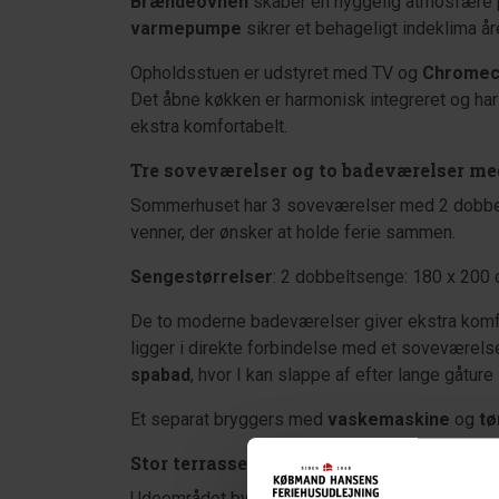
Brændeovnen
skaber en hyggelig atmosfære 
varmepumpe
sikrer et behageligt indeklima åre
Opholdsstuen er udstyret med TV og
Chromec
Det åbne køkken er harmonisk integreret og har
ekstra komfortabelt.
Tre soveværelser og to badeværelser me
Sommerhuset har 3 soveværelser med 2 dobbelts
venner, der ønsker at holde ferie sammen.
Sengestørrelser
: 2 dobbeltsenge: 180 x 200
De to moderne badeværelser giver ekstra komf
ligger i direkte forbindelse med et soveværels
spabad
, hvor I kan slappe af efter lange gåtur
Et separat bryggers med
vaskemaskine
og
tø
Stor terrasse med udsigt over klitterne
Udeområdet byder på en stor, delvist læfyldt tr