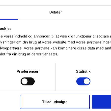
badning og hyggelige sommeraftener under åben himmel.
or en forfriskende afslutning. Bemærk, at
Detaljer
gere findes.
er til elbil med
CEE- og 230-volts
tilslutning.
ookies
se vores indhold og annoncer, til at vise dig funktioner til sociale
bymidte
plysninger om din brug af vores website med vores partnere inden
 bedste vis. Den brede
sandstrand
ved Vesterhavet
ysepartnere. Vores partnere kan kombinere disse data med andr
til lange gåture, badeture og smukke solnedgange.
et fra din brug af deres tjenester.
og kan nemt nås til fods eller på cykel.
 I nyde en ferie i ægte dansk sommerhusstemning. Uanset
Præferencer
Statistik
, wellness efter en tur ved stranden eller hyggelige
erhus de perfekte rammer om en afslappende ferie ved
Tillad udvalgte