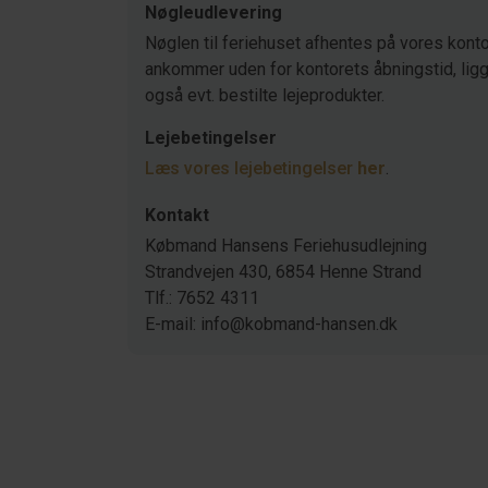
Nøgleudlevering
Nøglen til feriehuset afhentes på vores konto
ankommer uden for kontorets åbningstid, ligger
også evt. bestilte lejeprodukter.
Lejebetingelser
Læs vores lejebetingelser
her
.
Kontakt
Købmand Hansens Feriehusudlejning
Strandvejen 430, 6854 Henne Strand
Tlf.: 7652 4311
E-mail: info@kobmand-hansen.dk