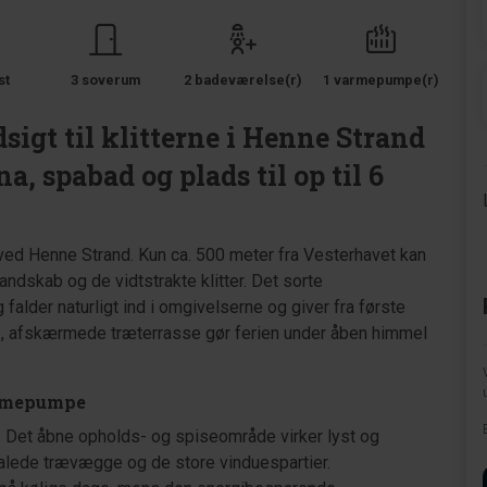
st
3 soverum
2 badeværelse(r)
1 varmepumpe(r)
gt til klitterne i Henne Strand
, spabad og plads til op til 6
 ved Henne Strand. Kun ca. 500 meter fra Vesterhavet kan
andskab og de vidtstrakte klitter. Det sorte
lder naturligt ind i omgivelserne og giver fra første
ore, afskærmede træterrasse gør ferien under åben himmel
armepumpe
. Det åbne opholds- og spiseområde virker lyst og
malede trævægge og de store vinduespartier.