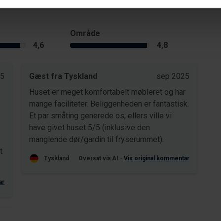
Område
4,6
4,8
25
Gæst fra Tyskland
sep 2025
Huset er meget komfortabelt møbleret og har
mange faciliteter. Beliggenheden er fantastisk.
Et par småting generede os, ellers ville vi
have givet huset 5/5 (inklusive den
manglende dør/gardin til fryserummet).
t
Tyskland
Oversat via AI -
Vis original kommentar
ar