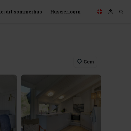
lej dit sommerhus
Husejerlogin
Gem