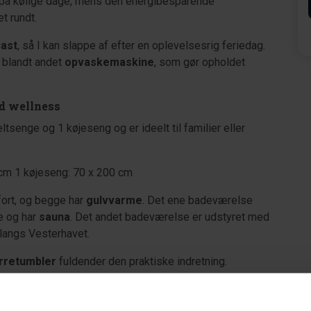
på kølige dage, mens den energibesparende
t rundt.
ast
, så I kan slappe af efter en oplevelsesrig feriedag.
 blandt andet
opvaskemaskine
, som gør opholdet
d wellness
enge og 1 køjeseng og er ideelt til familier eller
 cm 1 køjeseng: 70 x 200 cm
ort, og begge har
gulvvarme
. Det ene badeværelse
e og har
sauna
. Det andet badeværelse er udstyret med
e langs Vesterhavet.
rretumbler
fuldender den praktiske indretning.
æterrasse med fri udsigt over klitterne. Komfortable