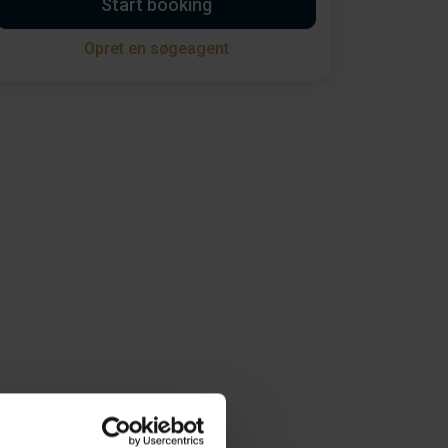
Start booking
Opret en søgeagent