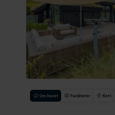
Om huset
Faciliteter
Kort