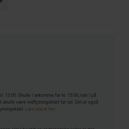
ar
kl. 15.00. Skulle I ankomme før kl. 15.00, kan I på
kulle være indflytningsklart før tid. Det er også
lytningsklart.
Læs mere her
.