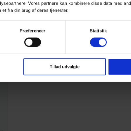
ysepartnere. Vores partnere kan kombinere disse data med andr
et fra din brug af deres tjenester.
Område
4,9
4,9
Præferencer
Statistik
25
t
Tillad udvalgte