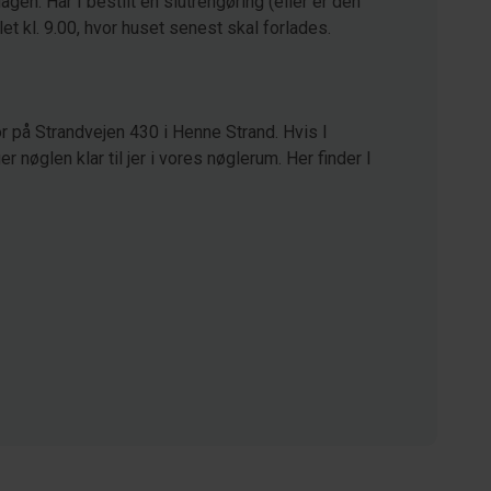
agen. Har I bestilt en slutrengøring (eller er den
let kl. 9.00, hvor huset senest skal forlades.
r på Strandvejen 430 i Henne Strand. Hvis I
 nøglen klar til jer i vores nøglerum. Her finder I