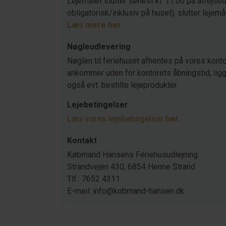
Lejemålet slutter senest kl. 11.00 på afrejsed
obligatorisk/inklusiv på huset), slutter lejemå
Læs mere her
.
Nøgleudlevering
Nøglen til feriehuset afhentes på vores konto
ankommer uden for kontorets åbningstid, ligger
også evt. bestilte lejeprodukter.
Lejebetingelser
Læs vores lejebetingelser
her
.
Kontakt
Købmand Hansens Feriehusudlejning
Strandvejen 430, 6854 Henne Strand
Tlf.: 7652 4311
E-mail: info@kobmand-hansen.dk