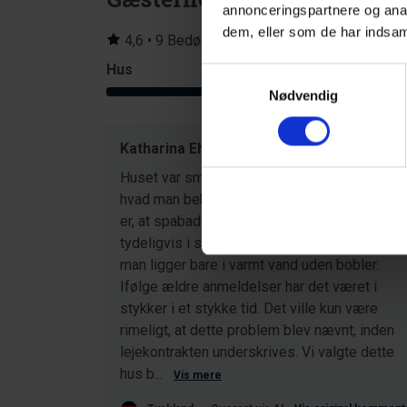
annonceringspartnere og anal
dem, eller som de har indsaml
4,6 • 9 Bedømmelser
Hus
Grund
Samtykkevalg
3,9
Nødvendig
Katharina Ehlert
okt 20
Huset var smukt, vi nød det utroligt meget. Al
hvad man behøver var der. Min eneste klage
er, at spabadet ikke virker. Dyserne er
tydeligvis i stykker. Vi brugte det alligevel;
man ligger bare i varmt vand uden bobler.
Ifølge ældre anmeldelser har det været i
stykker i et stykke tid. Det ville kun være
rimeligt, at dette problem blev nævnt, inden
lejekontrakten underskrives. Vi valgte dette
hus b...
Vis mere