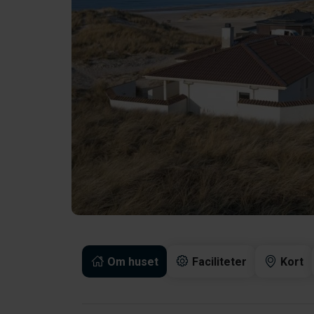
Om huset
Faciliteter
Kort