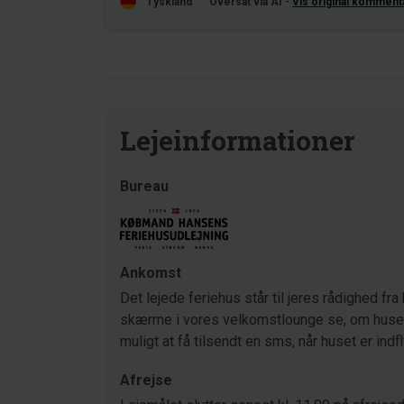
Tyskland
Oversat via AI -
Vis original komment
Lejeinformationer
Bureau
Ankomst
Det lejede feriehus står til jeres rådighed fra 
skærme i vores velkomstlounge se, om huset s
muligt at få tilsendt en sms, når huset er indf
Afrejse