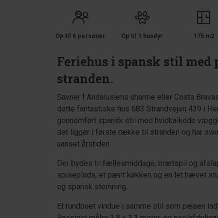
Op til 6 personer
Op til 1 husdyr
175 m2
Feriehus i spansk stil med p
stranden.
Savner I Andalusiens charme eller Costa Brava
dette fantastiske hus 683 Strandvejen 439 i Hen
gennemført spansk stil med hvidkalkede vægge,
det ligger i første række til stranden og har s
uanset årstiden.
Der bydes til fællesmiddage, brætspil og afsla
spiseplads, et pænt køkken og en let hævet st
og spansk stemning.
Et rundbuet vindue i samme stil som pejsen lad
Bassinet måler 3,8 x 3,3 meter, og poolafdeli