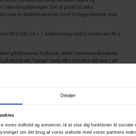
i værelsesafdelingen. Der er plads til seks
ttet med to dobbeltværelser og et tvillingeværelse med
ser 90 x 200 cm + 1 dobbeltseng med 2 madrasser 80 x
lukket gårdterrasse, hvilket er skønt i sommermånederne,
gå ned til det "rigtige" vand, når I vil køles lidt ned. I de
 skøn for friske vinterbadere.
 den hvide sandstrand, ligger huset tæt på både stranden
er. Herudover byder området på et væld af andre
Detaljer
ookies
se vores indhold og annoncer, til at vise dig funktioner til sociale
plysninger om din brug af vores website med vores partnere inden