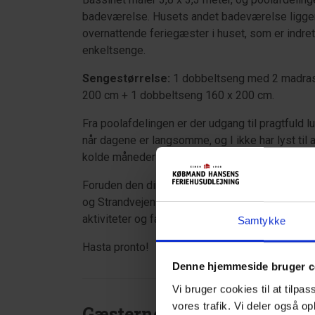
badeværelse. Husets andet badeværelse ligger 
overnattende feriegæster i huset, som er indre
enkeltsenge.
Sengestørrelse:
1 dobbeltseng med 2 madras
200 cm + 1 dobbeltseng 160 x 200 cm.
Fra poolafdelingen er der udgang til pragtfuld 
når dagene er langsomme, og I ikke har lyst til at 
kolde måneder er den nemme adgang til saunaen
Foruden den direkte og meget korte afstand til
og Strandvejens cafeer, butikker og restaurant
aktiviteter og fantastiske gå- og cykelruter.
Samtykke
Hasta pronto!
Denne hjemmeside bruger c
Vi bruger cookies til at tilpas
vores trafik. Vi deler også o
Gæsterne siger