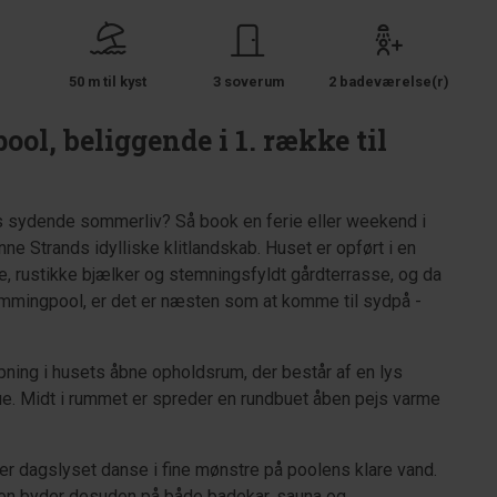
50 m til kyst
3 soverum
2 badeværelse(r)
ool, beliggende i 1. række til
s sydende sommerliv? Så book en ferie eller weekend i
ne Strands idylliske klitlandskab. Huset er opført i en
 rustikke bjælker og stemningsfyldt gårdterrasse, og da
wimmingpool, er det er næsten som at komme til sydpå -
pning i husets åbne opholdsrum, der består af en lys
ue. Midt i rummet er spreder en rundbuet åben pejs varme
er dagslyset danse i fine mønstre på poolens klare vand.
ngen byder desuden på både badekar, sauna og