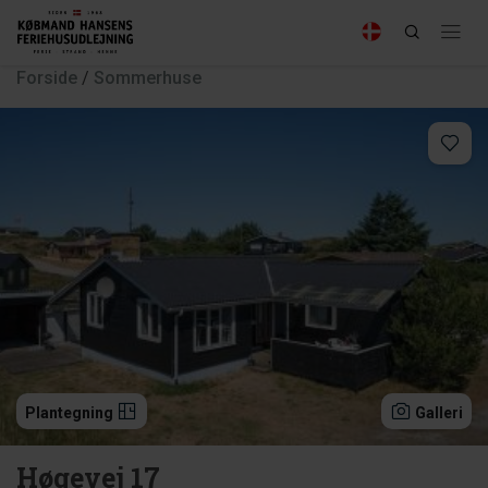
Forside
/
Sommerhuse
Plantegning
Galleri
Høgevej 17