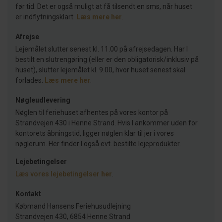
før tid. Det er også muligt at få tilsendt en sms, når huset
er indflytningsklart.
Læs mere her
.
Afrejse
Lejemålet slutter senest kl. 11.00 på afrejsedagen. Har I
bestilt en slutrengøring (eller er den obligatorisk/inklusiv på
huset), slutter lejemålet kl. 9.00, hvor huset senest skal
forlades.
Læs mere her
.
Nøgleudlevering
Nøglen til feriehuset afhentes på vores kontor på
Strandvejen 430 i Henne Strand. Hvis I ankommer uden for
kontorets åbningstid, ligger nøglen klar til jer i vores
nøglerum. Her finder I også evt. bestilte lejeprodukter.
Lejebetingelser
Læs vores lejebetingelser
her
.
Kontakt
Købmand Hansens Feriehusudlejning
Strandvejen 430, 6854 Henne Strand