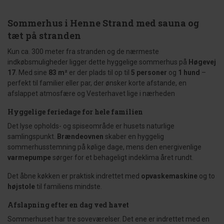
Sommerhus i Henne Strand med sauna og
tæt på stranden
Kun ca. 300 meter fra stranden og de nærmeste
indkøbsmuligheder ligger dette hyggelige sommerhus på
Høgevej
17
. Med sine
83 m²
er der plads til op til
5 personer
og
1 hund
–
perfekt til familier eller par, der ønsker korte afstande, en
afslappet atmosfære og Vesterhavet lige i nærheden
Hyggelige feriedage for hele familien
Det lyse opholds- og spiseområde er husets naturlige
samlingspunkt.
Brændeovnen
skaber en hyggelig
sommerhusstemning på kølige dage, mens den energivenlige
varmepumpe
sørger for et behageligt indeklima året rundt.
Det åbne køkken er praktisk indrettet med
opvaskemaskine
og to
højstole
til familiens mindste.
Afslapning efter en dag ved havet
Sommerhuset har tre soveværelser. Det ene er indrettet med en