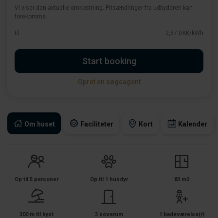
Vi viser den aktuelle omkostning. Prisændringer fra udbyderen kan
forekomme.
El
2,67 DKK/kWh
Start booking
Opret en søgeagent
Om huset
Faciliteter
Kort
Kalender
Op til 5 personer
Op til 1 husdyr
83 m2
300 m til kyst
3 soverum
1 badeværelse(r)