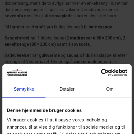
dobbeltseng, mens de to øvrige har hver en enkeltseng. Huset har
dermed sovepladser til op til fire voksne. Derudover er der en
sovesofa
med én ekstra
soveplads
, som er ideel til et barn.
Til familier med små børn findes der også to
barnesenge
.
Sengefordeling
: 1 dobbeltseng (2
madrasser à 80 × 200 cm), 2
enkeltsenge (80 × 200 cm) samt 1 sovesofa.
Badeværelset har
gulvvarme
og
sauna
, så du kan slappe af efter
en dag ved Vesterhavet. Der er også
vaskemaskine
, som er
praktisk ved længere ophold, og til de mindste gæster findes et
babybadekar
.
Nyd udelivet
Samtykke
Detaljer
Om
På den
delvist overdækkede terrasse
kan du starte dagen med
en kop kaffe eller afslutte aftenen efter en tur på stranden. Til
børnene er der
gynge
og
sandkasse
, og bilen kan holde i tørvejr
Denne hjemmeside bruger cookies
under
carporten
.
Vi bruger cookies til at tilpasse vores indhold og
Henne Strand lige uden for døren
annoncer, til at vise dig funktioner til sociale medier og til
Den brede sandstrand og Vesterhavet ligger kun ca.
300 meter
fra