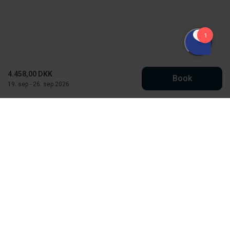
4.458,00 DKK
Book
19. sep - 26. sep 2026
Købmand Hansens Feriehusudlejning
Strandvejen 430
DK-6854 Henne Strand
CVR: 30526295