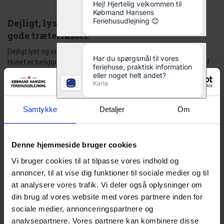
Dejligt, lyst og velholdt feriehus med flere
gode træterrasser.
Dejligt lyst og velholdt feriehus med flere gode træ-terrasser.
Huset er beliggende på en dejlig ugeneret skovgrund, omgivet af
træer, hvor der er plads til boldspil. Pænt veludstyret køkken i åben
forbindelse til stue. Fra den store stue er der udgang til 2 terrasser,
hvoraf den ene er delvis overdækket. Ligeledes er der fra 2
soveværelser udgang til terrasse. Stort badeværelse med spa,
Samtykke
Detaljer
Om
bruseniche og mindre sauna. Carport med redskabsrum, med
plads til cykler m.v.
Sengestørrelse: 1 dobbeltseng 180 x 200 cm + 2 dobbeltsenge
Denne hjemmeside bruger cookies
140 x 200 cm.
Vi bruger cookies til at tilpasse vores indhold og
annoncer, til at vise dig funktioner til sociale medier og til
Gæsterne siger
at analysere vores trafik. Vi deler også oplysninger om
din brug af vores website med vores partnere inden for
5,0 • 2 Bedømmelser
sociale medier, annonceringspartnere og
Hus
Grund
Område
analysepartnere. Vores partnere kan kombinere disse