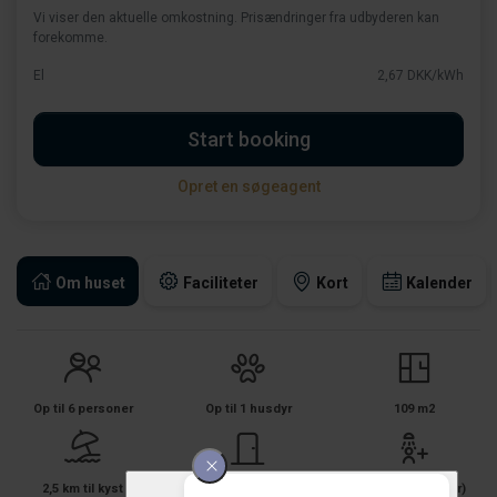
Vi viser den aktuelle omkostning. Prisændringer fra udbyderen kan
forekomme.
El
2,67 DKK/kWh
Start booking
Opret en søgeagent
Om huset
Faciliteter
Kort
Kalender
Op til 6 personer
Op til 1 husdyr
109 m2
2,5 km til kyst
3 soverum
1 badeværelse(r)