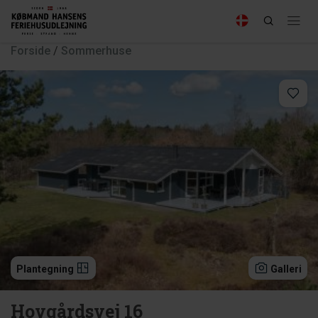
Forside
/
Sommerhuse
Plantegning
Galleri
Hovgårdsvej 16