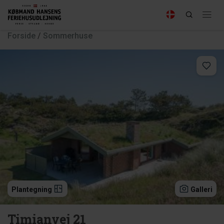
Forside
/
Sommerhuse
Plantegning
Galleri
Timianvej 21