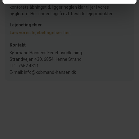
Strandvejen 430 i Henne Strand. Hvis I ankommer uden for
kontorets åbningstid, ligger nøglen klar til jer i vores
nøglerum. Her finder I også evt. bestilte lejeprodukter.
Lejebetingelser
Læs vores lejebetingelser
her
.
Kontakt
Købmand Hansens Feriehusudlejning
Strandvejen 430, 6854 Henne Strand
Tlf.: 7652 4311
E-mail: info@kobmand-hansen.dk