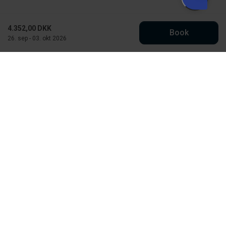
4.352,00 DKK
Book
26. sep - 03. okt 2026
Købmand Hansens Feriehusudlejning
Strandvejen 430
DK-6854 Henne Strand
CVR: 30526295
info@kobmand-hansen.dk
76 52 43 11
Se vores Facebook