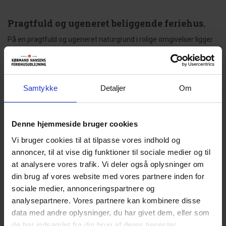
Pragtfuld og ugeneret beliggende feriehus.
På en pragtfuld og ugeneret naturgrund i rolige omgivelser ligger
dette velpassede feriehus. Fra den lyse stue med brændeovn og
som er i åben forbindelse med køkkenet, kommer man direkte ud
på den delvis overdækkede terrasse. Rundt om huset er der flere
læ fulde solterrasser.
Samtykke
Detaljer
Om
Sengestørrelser: 1 dobbeltseng med 2 madrasser 80 x 190 cm + 2
enkeltsenge 80 x 190 cm. + 1 køjeseng 80 x 190 cm.
Denne hjemmeside bruger cookies
Gæsterne siger
Vi bruger cookies til at tilpasse vores indhold og
annoncer, til at vise dig funktioner til sociale medier og til
4,7 • 4 Bedømmelser
at analysere vores trafik. Vi deler også oplysninger om
Hus
Grund
Område
din brug af vores website med vores partnere inden for
4,3
4,8
5,0
sociale medier, annonceringspartnere og
analysepartnere. Vores partnere kan kombinere disse
data med andre oplysninger, du har givet dem, eller som
Lejeinformationer
de har indsamlet fra din brug af deres tjenester.