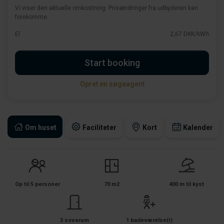
Vi viser den aktuelle omkostning. Prisændringer fra udbyderen kan
forekomme.
El
2,67 DKK/kWh
Start booking
Opret en søgeagent
Om huset
Faciliteter
Kort
Kalender
Op til 5 personer
70 m2
400 m til kyst
3 soverum
1 badeværelse(r)