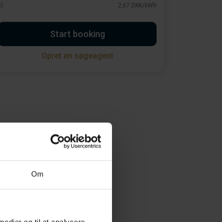
El
2,67 DKK/kWh
Start booking
Opret en søgeagent
Om