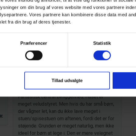
se vores indhold og annoncer, til at vise dig funktioner til sociale
rien står på wellness, natur eller hyggelige dage med
plysninger om din brug af vores website med vores partnere inden
dgangspunkt for en vellykket
ferie ved Vesterhavet
.
ysepartnere. Vores partnere kan kombinere disse data med andr
et fra din brug af deres tjenester.
Præferencer
Statistik
Område
4,3
4,9
Tillad udvalgte
26
Gæst fra Tyskland
jul 2026
Fantastisk central beliggenhed. Huset er
meget veludstyret. Men hvis du har små børn,
der vågner let, kan du ikke lave meget i
ar
stuen/spisestuen om aftenen, fordi det er for
støjende. Grunden er meget naturlig, men ikke
ideel for børn at lege i. Den er mere velegnet