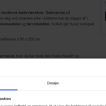
a
2 moderne badeværelser
.
Gulvvarme
på
 dag ved stranden eller i klitterne kan du slappe af i
skemaskine
og
tørretumbler
, hvilket gør huset velegnet
adrasser á 90 x 200 cm.
terrasse
, hvor du kan nyde den friske havluft og
en såvel som rolige aftener i afslappet feriestemning.
e sandstrand ved Henne Strand ligger kun ca.
600 meter
Detaljer
ås efter ca.
150 meter
til fods.
ookies
der på en sjælden kombination af strandnær