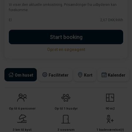
Vi viser den aktuelle omkostning. Prisændringer fra udbyderen kan
forekomme.
El
2,67 DKK/kWh
Start booking
Opret en søgeagent
Om huset
Faciliteter
Kort
Kalender
Op til 6 personer
Op til 1 husdyr
90 m2
3 km til kyst
3 soverum
1 badeværelse(r)