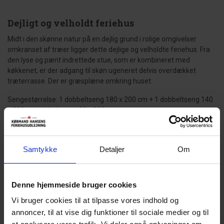
Dejligt og velholdt feriehus
Midt i den skønne natur på en dejlig grund i rolige omgivelser
omkranset af træer ligger dette dejlige og velholdte feriehus. Fra
den lyse og pænt indrettede stue, som er kombineret med
køkkenet, er der adgang til skøn ugeneret delvis overdækket
træterrasse. Der er græsplæne omkring huset.
Sengestørrelse: 1 dobbeltseng 180 x 200 cm + 1 dobbeltseng 140
x 200 cm + 1 køjeseng 90 x 200 cm.
Samtykke
Detaljer
Om
Gæsterne siger
4,6 • 7 Bedømmelser
Denne hjemmeside bruger cookies
Hus
Grund
Område
4,1
4,9
4,7
Vi bruger cookies til at tilpasse vores indhold og
annoncer, til at vise dig funktioner til sociale medier og til