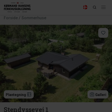
Forside
/
Sommerhuse
Plantegning
Galleri
Stendyssevej 1