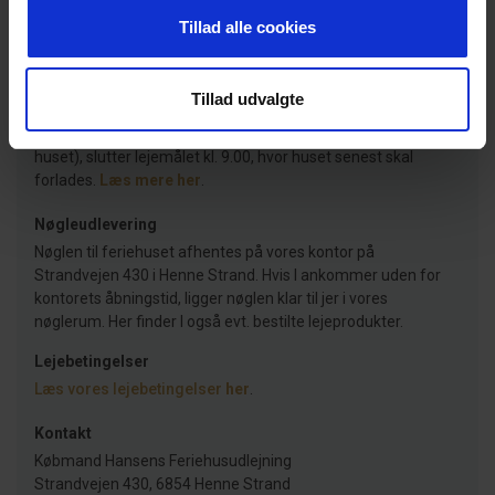
før tid. Det er også muligt at få tilsendt en sms, når huset
Tillad alle cookies
er indflytningsklart.
Læs mere her
.
Afrejse
Tillad udvalgte
Lejemålet slutter senest kl. 11.00 på afrejsedagen. Har I
bestilt en slutrengøring (eller er den obligatorisk/inklusiv på
huset), slutter lejemålet kl. 9.00, hvor huset senest skal
forlades.
Læs mere her
.
Nøgleudlevering
Nøglen til feriehuset afhentes på vores kontor på
Strandvejen 430 i Henne Strand. Hvis I ankommer uden for
kontorets åbningstid, ligger nøglen klar til jer i vores
nøglerum. Her finder I også evt. bestilte lejeprodukter.
Lejebetingelser
Læs vores lejebetingelser
her
.
Kontakt
Købmand Hansens Feriehusudlejning
Strandvejen 430, 6854 Henne Strand