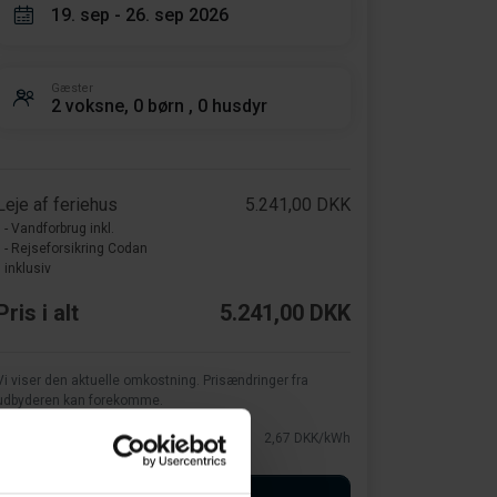
19. sep - 26. sep 2026
Gæster
2 voksne, 0 børn , 0 husdyr
Leje af feriehus
5.241,00 DKK
- Vandforbrug inkl.
- Rejseforsikring Codan
inklusiv
Pris i alt
5.241,00 DKK
Vi viser den aktuelle omkostning. Prisændringer fra
udbyderen kan forekomme.
El
2,67 DKK/kWh