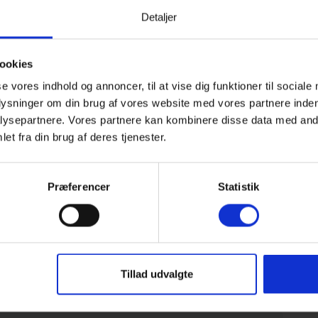
Detaljer
Område
ookies
4,6
4,9
se vores indhold og annoncer, til at vise dig funktioner til sociale
plysninger om din brug af vores website med vores partnere inden
ysepartnere. Vores partnere kan kombinere disse data med andr
26
Sven Knitter
maj 2026
et fra din brug af deres tjenester.
Et rigtig dejligt hus med en fantastisk
beliggenhed, udstyret med alt hvad vi havde
brug for. Vi følte os meget godt tilpas der.
Præferencer
Statistik
Tyskland
Oversat via AI -
Vis original kommentar
Tillad udvalgte