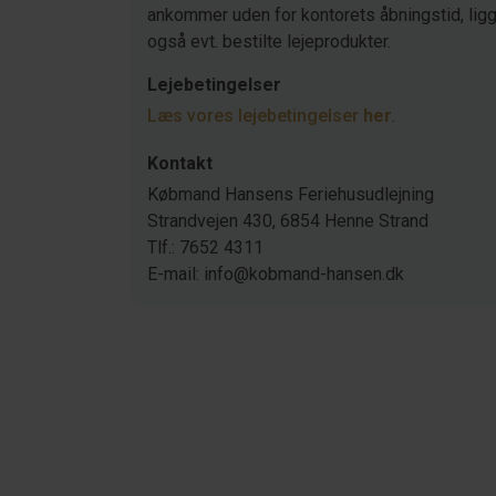
ankommer uden for kontorets åbningstid, ligger
også evt. bestilte lejeprodukter.
Lejebetingelser
Læs vores lejebetingelser
her
.
Kontakt
Købmand Hansens Feriehusudlejning
Strandvejen 430, 6854 Henne Strand
Tlf.: 7652 4311
E-mail: info@kobmand-hansen.dk