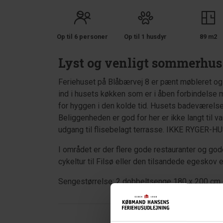
Op til 6 personer
Op til 1 husdyr
89 m2
Lyst og venligt sommerhu
Feriehuset på Blåbærvej 8 er pænt møbleret og
ind i husets køkken som er i åben forbindelse
for hyggen i den kolde tid. Husets badeværels
Beliggenheden er god for her er ikke langt til v
udgang til flisebelagt terrasse. IKKE RYGER-H
I området er der flere gode restauranter og god
cykeltur til Filsø eller den tilsandede egeskov 
Sengestørrelse: 2 dobbeltsenge 180 x 200 cm 