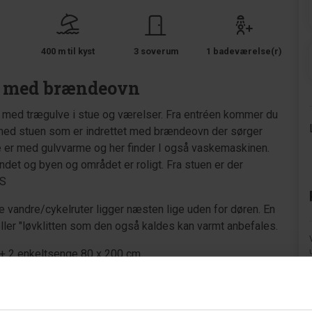
400 m til kyst
3 soverum
1 badeværelse(r)
s med brændeovn
 med trægulve i stue og værelser. Fra entréen kommer du
 med stuen som er indrettet med brændeovn der sørger
e er med gulvvarme og her finder I også vaskemaskinen.
andet og byen og området er roligt. Fra stuen er der
US
e vandre/cykelruter ligger næsten lige uden for døren. En
eller "løvklitten som den også kaldes kan varmt anbefales.
+ 2 enkeltsenge 80 x 200 cm