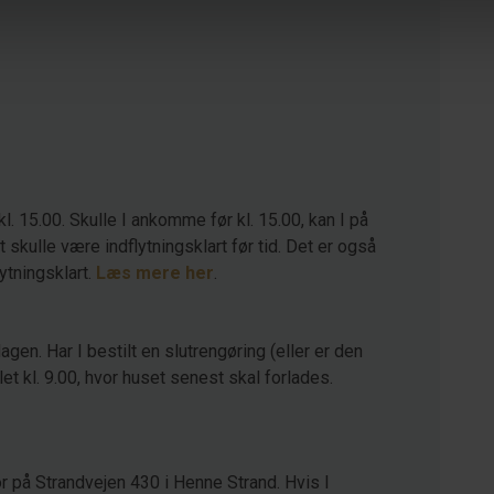
kl. 15.00. Skulle I ankomme før kl. 15.00, kan I på
kulle være indflytningsklart før tid. Det er også
lytningsklart.
Læs mere her
.
agen. Har I bestilt en slutrengøring (eller er den
let kl. 9.00, hvor huset senest skal forlades.
r på Strandvejen 430 i Henne Strand. Hvis I