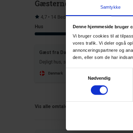
Gæsterne siger
Samtykke
4,7 • 14 Bedømmelser
Hus
Grund
Denne hjemmeside bruger c
4,6
Vi bruger cookies til at tilpas
vores trafik. Vi deler også o
annonceringspartnere og anal
Gæst fra Danmark
jul 20
dem, eller som de har indsaml
Dejligt hus, skønt udeområde- uforstyrret
Samtykkevalg
Danmark
Nødvendig
Vis alle omtaler