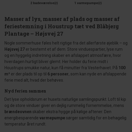
2 badeværelse(r)
1 varmepumpe(r)
Masser af lys, masser af plads og masser af
feriestemning i Houstrup tæt ved Blåbjerg
Plantage – Højsvej 27
Nogle sommerhuse føles helt rigtige fra det allerførste øjeblik – og
Højsvej 27
er bestemt et af dem. Store vinduespartier, lyse rum
og en hyggelig indretning skaber en afslappet atmosfære, hvor
hverdagen hurtigt bliver glemt. Her holder du ferie midt i
Houstrups smukke natur, kun få minutter fra Vesterhavet. På
100
m²
er der plads til op til
6 personer
, som kan nyde en afslappende
ferie med alt, hvad der behøves.
Nyd ferien sammen
Det lyse opholdsrum er husets naturlige samlingspunkt. Loft til kip
og de store vinduer giver en dejlig rummelig fornemmelse, mens
brændeovnen
skaber ekstra hygge på kølige aftener. Den
energibesparende
varmepumpe
sørger samtidig for en behagelig
temperatur året rundt.