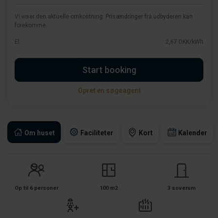
Vi viser den aktuelle omkostning. Prisændringer fra udbyderen kan
forekomme.
El
2,67 DKK/kWh
Start booking
Opret en søgeagent
Om huset
Faciliteter
Kort
Kalender
Op til 6 personer
100 m2
3 soverum