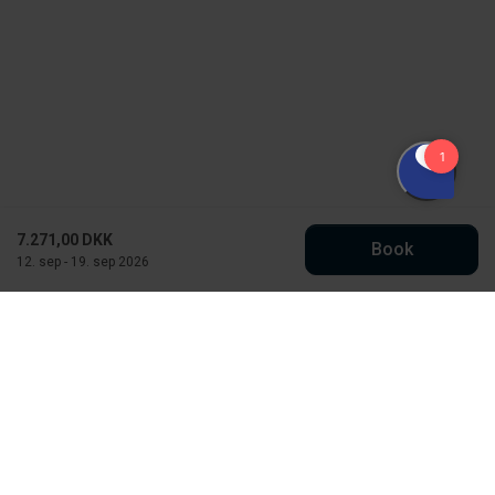
7.271,00 DKK
Book
12. sep - 19. sep 2026
Købmand Hansens Feriehusudlejning