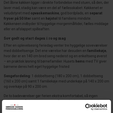
Det åbne køkken ligger i direkte forbindelse med stuen, så den, der
laver mad, stadig kan være en del af fællesskabet. Køkkenet er
veludstyret med
opvaskemaskine
, god bordplads, en
separat
fryser på 50 liter
samt en
højstol
til familiens mindste.
Køkkenøen indbyder til hyggelige morgenmåltider, fælles middage
eller en afslappet spilleaften.
Sov godt og start dagen i ro og mag
Efter en oplevelsesrig feriedag venter tre hyggelige soveværelser
med dobbeltsenge. Det ene værelse har desuden en
familiekøje
,
hvor der er en 140 cm bred seng nederst og en enkeltseng øverst
– en praktisk løsning til børnefamilier. Husets
hems
med TV giver
børnene deres helt eget hyggelige fristed
Sengefordeling
: 1 dobbeltseng (180 x 200 cm), 1 dobbeltseng
(160 x 200 cm) samt 1 familiekøje med underkøje på 140 x 200 cm
og overkøje på 90 x 200 cm.
De to badeværelser gør ferien ekstra komfortabel, så ingen
behøver at stå i kø om morgenen. Begge badeværelser har
gulvvarme
, og det ene har desuden
badekar
– perfekt til
afslapning efter en lang dag ved stranden.
Vaskemaskine
,