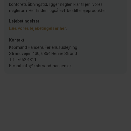
kontorets åbningstid, ligger nøglen klar til jer i vores
nøglerum. Her finder I også evt. bestilte lejeprodukter.
Lejebetingelser
Læs vores lejebetingelser
her
.
Kontakt
Købmand Hansens Feriehusudlejning
Strandvejen 430, 6854 Henne Strand
Tlf.: 7652 4311
E-mail: info@kobmand-hansen.dk