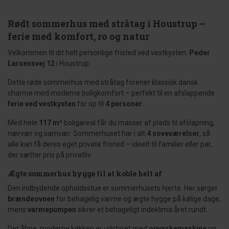
Rødt sommerhus med stråtag i Houstrup –
ferie med komfort, ro og natur
Velkommen til dit helt personlige fristed ved vestkysten:
Peder
Larsensvej 12
i Houstrup.
Dette røde sommerhus med stråtag forener klassisk dansk
charme med moderne boligkomfort – perfekt til en afslappende
ferie ved vestkysten
for op til
4 personer
.
Med hele
117 m²
boligareal får du masser af plads til afslapning,
nærvær og samvær. Sommerhuset har i alt
4 soveværelser
, så
alle kan få deres eget private fristed – ideelt til familier eller par,
der sætter pris på privatliv.
Ægte sommerhus hygge til at koble helt af
Den indbydende opholdsstue er sommerhusets hjerte. Her sørger
brændeovnen
for behagelig varme og ægte hygge på kølige dage,
mens
varmepumpen
sikrer et behageligt indeklima året rundt.
Det åbne, moderne køkken er udstyret med
opvaskemaskine
og