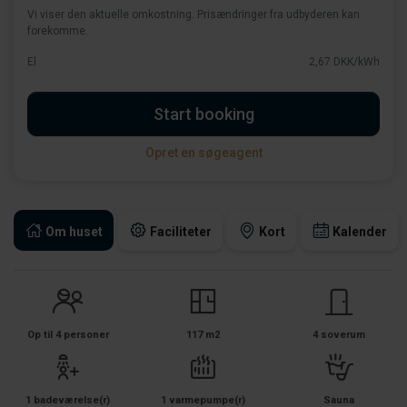
Vi viser den aktuelle omkostning. Prisændringer fra udbyderen kan
forekomme.
El
2,67 DKK/kWh
Start booking
Opret en søgeagent
Om huset
Faciliteter
Kort
Kalender
Op til 4 personer
117 m2
4 soverum
1 badeværelse(r)
1 varmepumpe(r)
Sauna