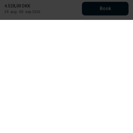
4.528,00 DKK
Book
29. aug - 05. sep 2026
Købmand Hansens Feriehusudlejning
Strandvejen 430
DK-6854 Henne Strand
CVR: 30526295
info@kobmand-hansen.dk
76 52 43 11
Se vores Facebook
Se vores Instagram