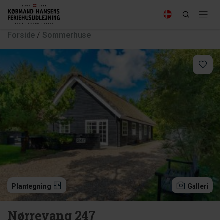
Forside
/
Sommerhuse
Plantegning
Galleri
Nørrevang 247