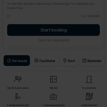
Vi viser den aktuelle omkostning. Prisændringer fra udbyderen kan
forekomme.
El
2,67 DKK/kWh
Start booking
Opret en søgeagent
Om huset
Faciliteter
Kort
Kalender
Op til 6 personer
105 m2
3 soverum
1 badeværelse(r)
1 varmepumpe(r)
Ladestander