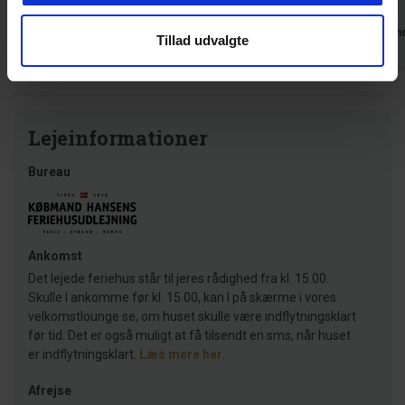
Oversat via AI -
Vis original
Tyskland
Tysklan
Tillad udvalgte
kommentar
Lejeinformationer
Bureau
Ankomst
Det lejede feriehus står til jeres rådighed fra kl. 15.00.
Skulle I ankomme før kl. 15.00, kan I på skærme i vores
velkomstlounge se, om huset skulle være indflytningsklart
før tid. Det er også muligt at få tilsendt en sms, når huset
er indflytningsklart.
Læs mere her
.
Afrejse