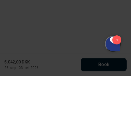
5.042,00 DKK
Book
26. sep - 03. okt 2026
Købmand Hansens Feriehusudlejning