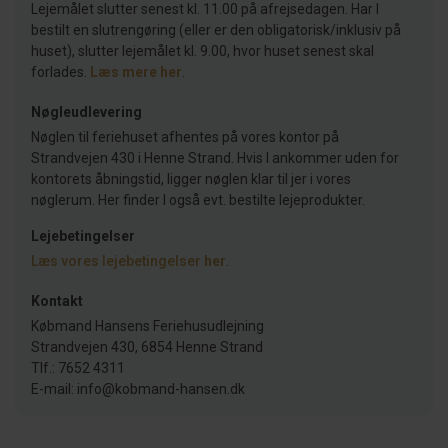
Lejemålet slutter senest kl. 11.00 på afrejsedagen. Har I
bestilt en slutrengøring (eller er den obligatorisk/inklusiv på
huset), slutter lejemålet kl. 9.00, hvor huset senest skal
forlades.
Læs mere her
.
Nøgleudlevering
Nøglen til feriehuset afhentes på vores kontor på
Strandvejen 430 i Henne Strand. Hvis I ankommer uden for
kontorets åbningstid, ligger nøglen klar til jer i vores
nøglerum. Her finder I også evt. bestilte lejeprodukter.
Lejebetingelser
Læs vores lejebetingelser
her
.
Kontakt
Købmand Hansens Feriehusudlejning
Strandvejen 430, 6854 Henne Strand
Tlf.: 7652 4311
E-mail: info@kobmand-hansen.dk