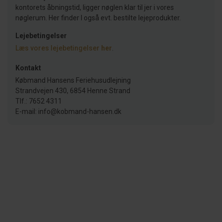
kontorets åbningstid, ligger nøglen klar til jer i vores
nøglerum. Her finder I også evt. bestilte lejeprodukter.
Lejebetingelser
Læs vores lejebetingelser
her
.
Kontakt
Købmand Hansens Feriehusudlejning
Strandvejen 430, 6854 Henne Strand
Tlf.: 7652 4311
E-mail: info@kobmand-hansen.dk