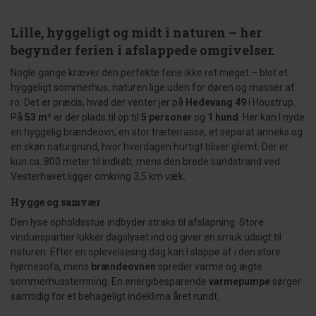
Lille, hyggeligt og midt i naturen – her
begynder ferien i afslappede omgivelser.
Nogle gange kræver den perfekte ferie ikke ret meget – blot et
hyggeligt sommerhus, naturen lige uden for døren og masser af
ro. Det er præcis, hvad der venter jer på
Hedevang 49
i Houstrup.
På
53 m²
er der plads til op til
5 personer
og
1 hund
. Her kan I nyde
en hyggelig brændeovn, en stor træterrasse, et separat anneks og
en skøn naturgrund, hvor hverdagen hurtigt bliver glemt. Der er
kun ca. 800 meter til indkøb, mens den brede sandstrand ved
Vesterhavet ligger omkring 3,5 km væk.
Hygge og samvær
Den lyse opholdsstue indbyder straks til afslapning. Store
vinduespartier lukker dagslyset ind og giver en smuk udsigt til
naturen. Efter en oplevelsesrig dag kan I slappe af i den store
hjørnesofa, mens
brændeovnen
spreder varme og ægte
sommerhusstemning. En energibesparende
varmepumpe
sørger
samtidig for et behageligt indeklima året rundt.