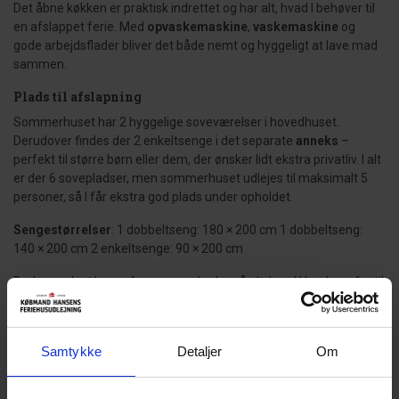
Det åbne køkken er praktisk indrettet og har alt, hvad I behøver til
en afslappet ferie. Med
opvaskemaskine
,
vaskemaskine
og
gode arbejdsflader bliver det både nemt og hyggeligt at lave mad
sammen.
Plads til afslapning
Sommerhuset har 2 hyggelige soveværelser i hovedhuset.
Derudover findes der 2 enkeltsenge i det separate
anneks
–
perfekt til større børn eller dem, der ønsker lidt ekstra privatliv. I alt
er der 6 sovepladser, men sommerhuset udlejes til maksimalt 5
personer, så I får ekstra god plads under opholdet.
Sengestørrelser
: 1 dobbeltseng: 180 × 200 cm 1 dobbeltseng:
140 × 200 cm 2 enkeltsenge: 90 × 200 cm
Badeværelset har
gulvvarme
og byder på alt, hvad I har brug for til
en komfortabel ferie.
Nyd livet udendørs
Samtykke
Detaljer
Om
Den store
træterrasse
omgiver sommerhuset og bliver hurtigt
familiens foretrukne samlingssted. Start dagen med morgenmad
under åben himmel, tænd grillen om aftenen eller nyd solen i rolige