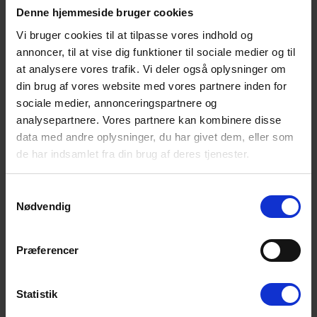
omgivelser. En del af terrassen er
Denne hjemmeside bruger cookies
overdækket
, så I også kan sidde
ude, når vejret skifter.
Vi bruger cookies til at tilpasse vores indhold og
annoncer, til at vise dig funktioner til sociale medier og til
Børnene kan more sig med
gynge
og
sandkasse
, mens hunden
kan udforske den naturskønne grund sammen med jer. Om
at analysere vores trafik. Vi deler også oplysninger om
aftenen kan I samles omkring husets
bålplads
og nyde den
din brug af vores website med vores partnere inden for
særlige stemning under den åbne himmel.
sociale medier, annonceringspartnere og
analysepartnere. Vores partnere kan kombinere disse
Midt mellem skov, klitter og Vesterhavet
data med andre oplysninger, du har givet dem, eller som
Sommerhuset ligger fredeligt omgivet af naturen i
Houstrup
og er
de har indsamlet fra din brug af deres tjenester.
et oplagt udgangspunkt for afslappende feriedage.
Indkøb
ligger
kun ca.
800 meter
væk, og den brede sandstrand ved
Vesterhavet
kan nås efter omkring
3,5 km
.
Samtykkevalg
Nødvendig
Har I lyst til en udflugt, byder
Nørre Nebel
på hyggelige butikker og
caféer. Naturinteresserede bør også besøge
Filsø
, hvor smukke
vandrestier, udsigtstårne og et rigt fugleliv giver fantastiske
Præferencer
naturoplevelser for hele familien.
Statistik