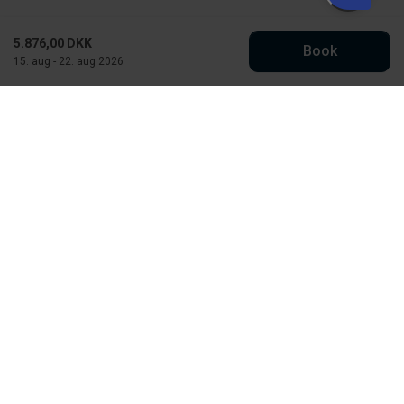
5.876,00 DKK
Book
15. aug - 22. aug 2026
Købmand Hansens Feriehusudlejning
Strandvejen 430
DK-6854 Henne Strand
CVR: 30526295
info@kobmand-hansen.dk
76 52 43 11
Se vores Facebook
Se vores Instagram