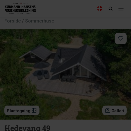
Forside
/
Sommerhuse
Plantegning
Galleri
Hedevang 49