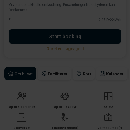
Vi viser den aktuelle omkostning. Prisændringer fra udbyderen kan
forekomme.
El
2,67 DKK/kWh
Start booking
Opret en søgeagent
Om huset
Faciliteter
Kort
Kalender
Op til 5 personer
Op til 1 husdyr
53 m2
2 soverum
1 badeværelse(r)
1 varmepumpe(r)