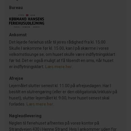
Bureau
Ankomst
Det lejede feriehus står til jeres rådighed fra kl. 15.00.
Skulle I ankomme før kl. 15.00, kan I på skærme i vores
velkomstlounge se, om huset skulle være indflytningsklart
før tid. Det er også muligt at få tilsendt en sms, når huset
er indflytningsklart.
Læs mere her
.
Afrejse
Lejemålet slutter senest kl. 11.00 på afrejsedagen. Har I
bestilt en slutrengøring (eller er den obligatorisk/inklusiv på
huset), slutter lejemålet kl. 9.00, hvor huset senest skal
forlades.
Læs mere her
.
Nøgleudlevering
Nøglen til feriehuset afhentes på vores kontor på
Strandvejen 430 i Henne Strand. Hvis I ankommer uden for