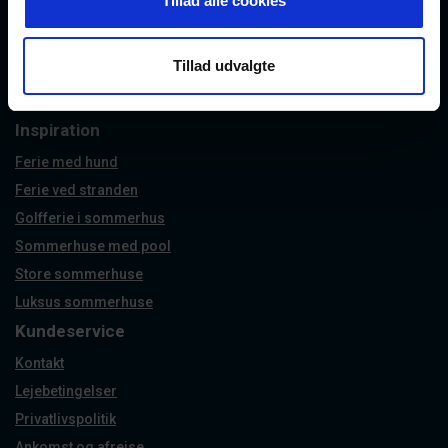
Tillad alle cookies
Houstrup
Bork Havn
Tillad udvalgte
Jegum Ferieland
Nymindegab
Inspiration
Ferie med hund
Ferie ved stranden
Golfferie i sommerhus
Sommerhuse med pool
Store sommerhuse
Luksus sommerhuse
Kundeservice
Kontakt
Lejebetingelser
Privatlivspolitik
Ankomst og afrejse