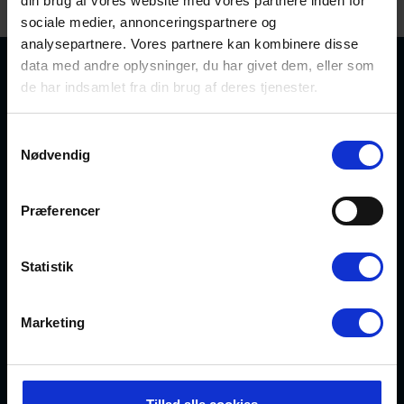
Om os
din brug af vores website med vores partnere inden for
sociale medier, annonceringspartnere og
analysepartnere. Vores partnere kan kombinere disse
data med andre oplysninger, du har givet dem, eller som
de har indsamlet fra din brug af deres tjenester.
Købmand Hansens Feriehusudlejning
Strandvejen 430
Samtykkevalg
DK-6854 Henne Strand
Nødvendig
CVR: 30526295
info@kobmand-hansen.dk
76 52 43 11
Præferencer
Se vores Facebook
Se vores Instagram
Statistik
Marketing
Søg sommerhuse i
Henne Strand