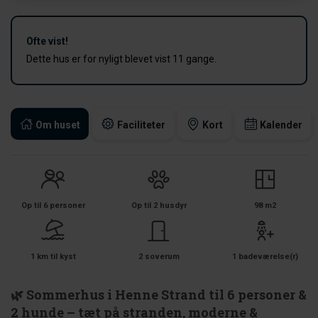
Ofte vist!
Dette hus er for nyligt blevet vist 11 gange.
Om huset
Faciliteter
Kort
Kalender
Op til 6 personer
Op til 2 husdyr
98 m2
1 km til kyst
2 soverum
1 badeværelse(r)
🌿 Sommerhus i Henne Strand til 6 personer &
2 hunde – tæt på stranden, moderne &