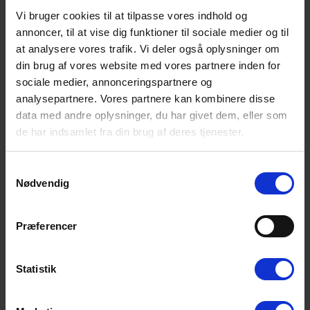
🌞 Stor åben terrasse, carport & masser af rum til
Vi bruger cookies til at tilpasse vores indhold og
afslapning
annoncer, til at vise dig funktioner til sociale medier og til
at analysere vores trafik. Vi deler også oplysninger om
Udenfor finder I en skøn, åben terrasse, hvor I kan spise
morgenmad i solen, grille eller bare nyde roen.
din brug af vores website med vores partnere inden for
Bilen står godt og beskyttet i carporten – en klar fordel i
sociale medier, annonceringspartnere og
Vestkystens omskiftelige vejr.
analysepartnere. Vores partnere kan kombinere disse
data med andre oplysninger, du har givet dem, eller som
🐾 Ferie med hund – nemt og bekvemt
de har indsamlet fra din brug af deres tjenester.
To hunde er meget velkomne. Området byder på fantastiske
gåture gennem klitter, hede og skov, hundevenlige strande og
masser af plads til at udforske naturen. Et helt ideelt sted for en
Samtykkevalg
afslappet ferie med hund.
Nødvendig
🌊 Vesterhavet, klitter & Henne Strand – alt lige i
nærheden
Præferencer
Huset ligger i et af Henne Strands mest populærste områder.
Kombinationen af bred sandstrand, store klitlandskaber, hyggelige
butikker og mange aktivitetsmuligheder gør området til et af
Statistik
Vestkystens mest populære feriesteder.
Alt ligger tæt på – restauranter, caféer, minigolf, supermarked og