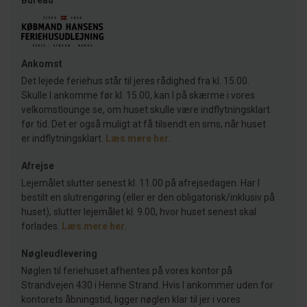
Bureau
Ankomst
Det lejede feriehus står til jeres rådighed fra kl. 15.00.
Skulle I ankomme før kl. 15.00, kan I på skærme i vores
velkomstlounge se, om huset skulle være indflytningsklart
før tid. Det er også muligt at få tilsendt en sms, når huset
er indflytningsklart.
Læs mere her
.
Afrejse
Lejemålet slutter senest kl. 11.00 på afrejsedagen. Har I
bestilt en slutrengøring (eller er den obligatorisk/inklusiv på
huset), slutter lejemålet kl. 9.00, hvor huset senest skal
forlades.
Læs mere her
.
Nøgleudlevering
Nøglen til feriehuset afhentes på vores kontor på
Strandvejen 430 i Henne Strand. Hvis I ankommer uden for
kontorets åbningstid, ligger nøglen klar til jer i vores