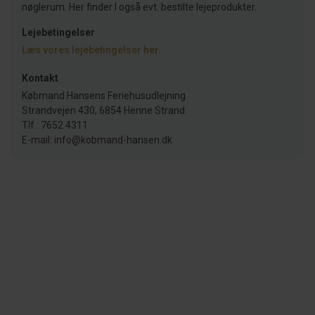
nøglerum. Her finder I også evt. bestilte lejeprodukter.
Lejebetingelser
Læs vores lejebetingelser
her
.
Kontakt
Købmand Hansens Feriehusudlejning
Strandvejen 430, 6854 Henne Strand
Tlf.: 7652 4311
E-mail: info@kobmand-hansen.dk