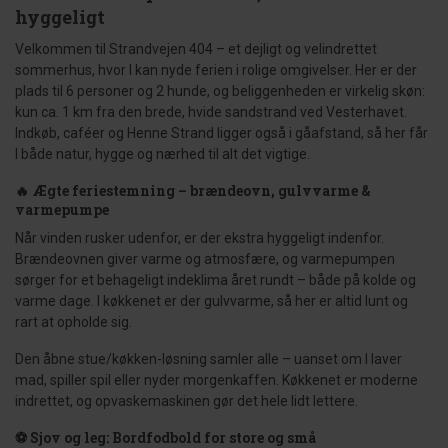
hyggeligt
Velkommen til Strandvejen 404 – et dejligt og velindrettet
sommerhus, hvor I kan nyde ferien i rolige omgivelser. Her er der
plads til 6 personer og 2 hunde, og beliggenheden er virkelig skøn:
kun ca. 1 km fra den brede, hvide sandstrand ved Vesterhavet.
Indkøb, caféer og Henne Strand ligger også i gåafstand, så her får
I både natur, hygge og nærhed til alt det vigtige.
🔥 Ægte feriestemning – brændeovn, gulvvarme &
varmepumpe
Når vinden rusker udenfor, er der ekstra hyggeligt indenfor.
Brændeovnen giver varme og atmosfære, og varmepumpen
sørger for et behageligt indeklima året rundt – både på kolde og
varme dage. I køkkenet er der gulvvarme, så her er altid lunt og
rart at opholde sig.
Den åbne stue/køkken-løsning samler alle – uanset om I laver
mad, spiller spil eller nyder morgenkaffen. Køkkenet er moderne
indrettet, og opvaskemaskinen gør det hele lidt lettere.
⚽ Sjov og leg: Bordfodbold for store og små