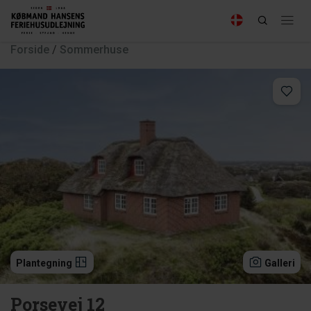
Forside
/
Sommerhuse
Plantegning
Galleri
Porsevej 12