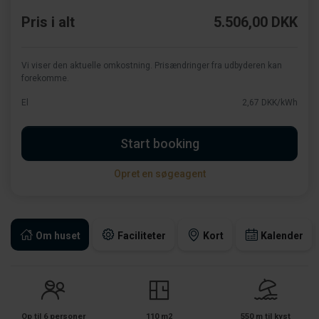
Pris i alt
5.506,00 DKK
Vi viser den aktuelle omkostning. Prisændringer fra udbyderen kan
forekomme.
El
2,67 DKK/kWh
Start booking
Opret en søgeagent
Om huset
Faciliteter
Kort
Kalender
Op til 6 personer
110 m2
550 m til kyst