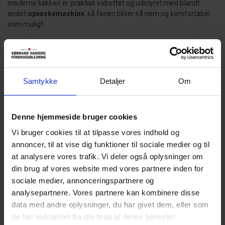
moderne køkken er praktisk indrettet og udstyret med blandt
andet
opvaskemaskine
, så ferien bliver så nem og komfortabel
som muligt.
3 soveværelser og sauna
Sommerhuset har 3 soveværelser fordelt på to etager. To
værelser ligger på førstesalen, mens det tredje findes i stueplan,
hvilket giver en god fordeling og mulighed for privatliv.
Samtykke
Detaljer
Om
Sovepladser: 2 dobbeltsenge (2 x 90 x 200 cm) 1 dobbeltseng (140
x 200 cm)
Denne hjemmeside bruger cookies
Vi bruger cookies til at tilpasse vores indhold og
Badeværelset er udstyret med
gulvvarme
og egen
sauna
– det
annoncer, til at vise dig funktioner til sociale medier og til
perfekte sted at slappe af efter en dag ved Vesterhavet.
at analysere vores trafik. Vi deler også oplysninger om
Derudover findes både
vaskemaskine
og
tørretumbler
, hvilket
gør huset velegnet til både længere ophold og ferie med børn.
din brug af vores website med vores partnere inden for
sociale medier, annonceringspartnere og
Terrasse, garage og skøn beliggenhed
analysepartnere. Vores partnere kan kombinere disse
Udendørs finder du en hyggelig terrasse, hvor du kan nyde den
data med andre oplysninger, du har givet dem, eller som
friske havluft og rolige omgivelser. Huset har også et praktisk
de har indsamlet fra din brug af deres tjenester.
depotrum
samt
garage
med god plads til cykler, barnevogn og