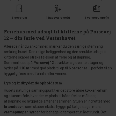
3 soverum
1 badeværelse(r)
1 varmepumpe(r)
Feriehus med udsigt til klitterne på Porsevej
12 – din ferie ved Vesterhavet
Allerede når du ankommer, mærker du den særlige stemning
omkring huset. Den rolige beliggenhed og den smukke udsigt til
klitterne skaber straks følelsen af ferie og afslapning.
Sommerhuset på
Porsevej 12
strækker sig over to etager og
byder på
110 m²
med god plads til op til
6 personer
– perfekt til en
hyggelig ferie med familie eller venner.
Lys og indbydende opholdsrum
Husets naturlige samlingspunkt er det store åbne køkken-alrum
og stueområde, hvor der er plads til både fælles måltider,
afslapning og hyggelige aftener sammen. Stuen er indrettet med
brændeovn
, som skaber ekstra hygge på kølige dage, mens
varmepumpen
sørger for behagelig temperatur året rundt. Det