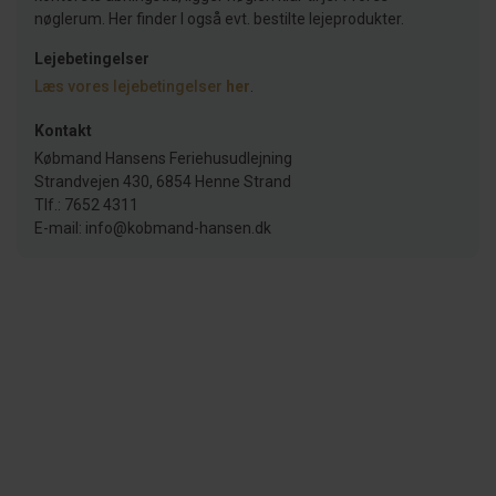
nøglerum. Her finder I også evt. bestilte lejeprodukter.
Lejebetingelser
Læs vores lejebetingelser
her
.
Kontakt
Købmand Hansens Feriehusudlejning
Strandvejen 430, 6854 Henne Strand
Tlf.: 7652 4311
E-mail: info@kobmand-hansen.dk