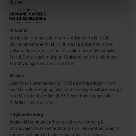
Bureau
Ankomst
Det lejede feriehus står til jeres rådighed fra kl. 15.00.
Skulle I ankomme før kl. 15.00, kan I på skærme i vores
velkomstlounge se, om huset skulle være indflytningsklart
før tid. Det er også muligt at få tilsendt en sms, når huset
er indflytningsklart.
Læs mere her
.
Afrejse
Lejemålet slutter senest kl. 11.00 på afrejsedagen. Har I
bestilt en slutrengøring (eller er den obligatorisk/inklusiv på
huset), slutter lejemålet kl. 9.00, hvor huset senest skal
forlades.
Læs mere her
.
Nøgleudlevering
Nøglen til feriehuset afhentes på vores kontor på
Strandvejen 430 i Henne Strand. Hvis I ankommer uden for
kontorets åbningstid, ligger nøglen klar til jer i vores