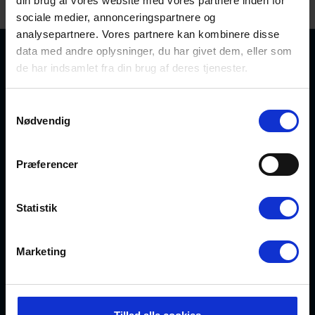
Om os
din brug af vores website med vores partnere inden for
sociale medier, annonceringspartnere og
analysepartnere. Vores partnere kan kombinere disse
data med andre oplysninger, du har givet dem, eller som
de har indsamlet fra din brug af deres tjenester.
Købmand Hansens Feriehusudlejning
Strandvejen 430
Samtykkevalg
DK-6854 Henne Strand
Nødvendig
CVR: 30526295
info@kobmand-hansen.dk
76 52 43 11
Præferencer
Se vores Facebook
Se vores Instagram
Statistik
Marketing
Søg sommerhuse i
Henne Strand