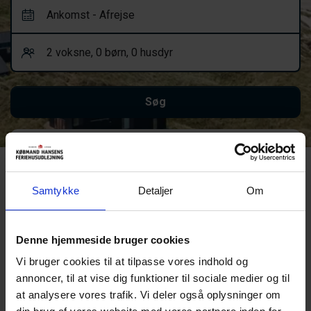
Vis flere filtre
Ups! Noget gik galt.
Samtykke
Detaljer
Om
Prøv venligst igen eller kontakt os.
Denne hjemmeside bruger cookies
Fejl 404
Vi bruger cookies til at tilpasse vores indhold og
Prøv en ny søgning eller et af disse links, for at komme videre:
annoncer, til at vise dig funktioner til sociale medier og til
Forsiden
at analysere vores trafik. Vi deler også oplysninger om
Sommerhuse