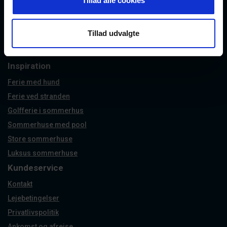
Tillad alle cookies
Houstrup
Bork Havn
Tillad udvalgte
Jegum Ferieland
Nymindegab
Inspiration
Ferie med hund
Ferie ved stranden
Golfferie i sommerhus
Sommerhuse med pool
Store sommerhuse
Luksus sommerhuse
Kundeservice
Kontakt
Lejebetingelser
Privatlivspolitik
Ankomst og afrejse