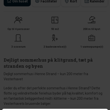
Om huset
Faciliteter
Kort
Kalender
Op til 4 personer
93 m2
200 m til kyst
3 soverum
2 badeværelse(r)
1 varmepumpe(r)
Dejligt sommerhus på klitgrund, tæt på
stranden og byen
Dejligt sommerhus i Henne Strand – kun 200 meter fra
Vesterhavet
Leder du efter det perfekte sommerhus i Henne Strand? Dette
flotte og velindrettede feriehus byder på høj kvalitet, komfort og
en fantastisk beliggenhed midt i klitterne – kun 200 meter fra
Vesterhavets brusende bølger.