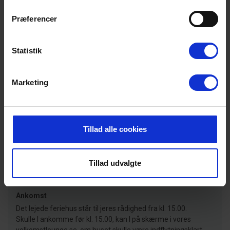
Sengestørrelser: 2 dobbeltsenge med 2 madrasser á 90 x 200 cm
+ 1 dobbeltseng 160 x 200 cm.
Præferencer
Gæsterne siger
Statistik
4,5 • 11 Bedømmelser
Hus
Grund
Område
Marketing
4,6
4,5
4,6
Lejeinformationer
Tillad alle cookies
Bureau
Tillad udvalgte
Ankomst
Det lejede feriehus står til jeres rådighed fra kl. 15.00.
Skulle I ankomme før kl. 15.00, kan I på skærme i vores