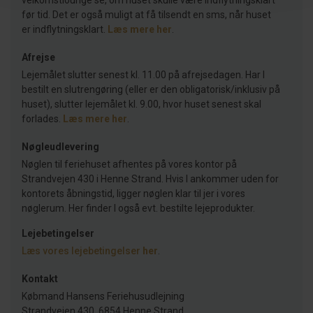
velkomstlounge se, om huset skulle være indflytningsklart
før tid. Det er også muligt at få tilsendt en sms, når huset
er indflytningsklart.
Læs mere her
.
Afrejse
Lejemålet slutter senest kl. 11.00 på afrejsedagen. Har I
bestilt en slutrengøring (eller er den obligatorisk/inklusiv på
huset), slutter lejemålet kl. 9.00, hvor huset senest skal
forlades.
Læs mere her
.
Nøgleudlevering
Nøglen til feriehuset afhentes på vores kontor på
Strandvejen 430 i Henne Strand. Hvis I ankommer uden for
kontorets åbningstid, ligger nøglen klar til jer i vores
nøglerum. Her finder I også evt. bestilte lejeprodukter.
Lejebetingelser
Læs vores lejebetingelser
her
.
Kontakt
Købmand Hansens Feriehusudlejning
Strandvejen 430, 6854 Henne Strand