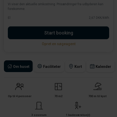
Vi viser den aktuelle omkostning. Prisændringer fra udbyderen kan
forekomme.
El
2,67 DKK/kWh
Start booking
Opret en søgeagent
Om huset
Faciliteter
Kort
Kalender
Op til 4 personer
70 m2
700 m til kyst
3 soverum
1 badeværelse(r)