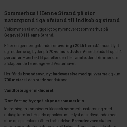
Sommerhus i Henne Strand på stor
naturgrund i gå afstand til indkøb og strand
Velkommen til et hyggeligt og nyrenoveret sommerhus på
Gøgevej 31
i
Henne Strand
.
Efter en gennemgribende
renovering i 2026
fremstår huset lyst
og moderne og byder på
70 velindrettede m²
med plads til op til
4
personer
– perfekt til par eller den lille familie, der drømmer om
afslappende feriedage ved Vesterhavet.
Her får du
brændeovn
,
nyt badeværelse med gulvvarme
og kun
700 meter
til den brede sandstrand.
Vandforbrug er inkluderet.
Komfort og hygge i skønne sommerhus
Indretningen kombinerer klassisk sommerhusstemning med
nutidig komfort. Husets opholdsrum er lyst og indbydende med
stue og spiseplads i åben forbindelse.
Brændeovnen
skaber
varme og ægte feriestemning på kølige aftener, mens de store