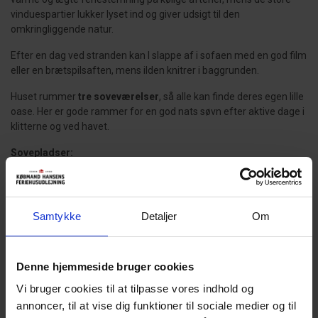
vinduespartier lukker lyset ind og giver udsigt til den
omkringliggende natur.
Efter en dag ved stranden kan I slappe af i sofaen med en god film
eller en brætspilsaften, mens ilden knitrer i baggrunden.
Huset rummer
tre soveværelser
, så alle kan finde deres egen lille
oase. Her er gode rammer for en god nats søvn efter aktive dage i
klitterne og ved havet.
Sovepladser:
1 dobbeltseng (140 x 200 cm)
1 enkeltseng (120 x 200 cm)
1 kojeseng
Samtykke
Detaljer
Om
Det
nye badeværelse
er stilrent indrettet og har
gulvvarme
– en
ekstra luksus især i de køligere måneder.
Denne hjemmeside bruger cookies
Rolig naturgrund tæt på strand og by
Vi bruger cookies til at tilpasse vores indhold og
Sommerhuset ligger på en
fredelig naturgrund
, hvor du kan nyde
annoncer, til at vise dig funktioner til sociale medier og til
solen på terrassen og mærke den friske havluft.