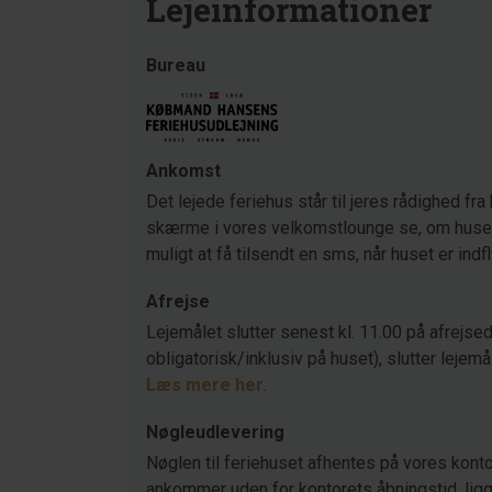
Lejeinformationer
Bureau
Ankomst
Det lejede feriehus står til jeres rådighed fra 
skærme i vores velkomstlounge se, om huset s
muligt at få tilsendt en sms, når huset er indf
Afrejse
Lejemålet slutter senest kl. 11.00 på afrejsed
obligatorisk/inklusiv på huset), slutter lejemå
Læs mere her
.
Nøgleudlevering
Nøglen til feriehuset afhentes på vores konto
ankommer uden for kontorets åbningstid, ligger