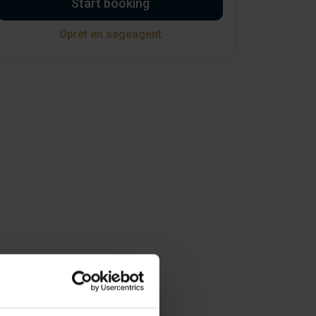
Start booking
Opret en søgeagent