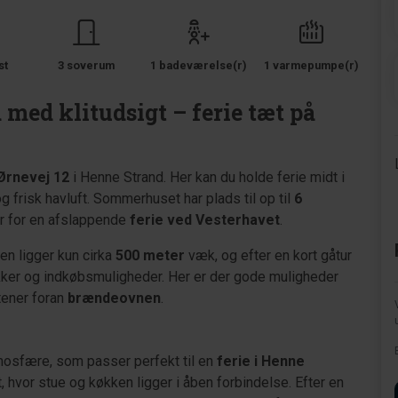
st
3 soverum
1 badeværelse(r)
1 varmepumpe(r)
ed klitudsigt – ferie tæt på
Ørnevej 12
i Henne Strand. Her kan du holde ferie midt i
g frisk havluft. Sommerhuset har plads til op til
6
 for en afslappende
ferie ved Vesterhavet
.
en ligger kun cirka
500 meter
væk, og efter en kort gåtur
ikker og indkøbsmuligheder. Her er der gode muligheder
tener foran
brændeovnen
.
mosfære, som passer perfekt til en
ferie i Henne
 hvor stue og køkken ligger i åben forbindelse. Efter en