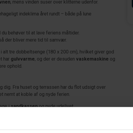
vnen
, mens vinden suser over klitterne udenfor.
ehageligt indeklima året rundt – både på lune
 du behøver til at lave feriens måltider.
så der bliver mere tid til samvær.
 alt tre dobbeltsenge (180 x 200 cm), hvilket giver god
et har
gulvvarme
, og der er desuden
vaskemaskine
og
ere ophold.
dig. Fra huset og terrassen har du flot udsigt over
et nemt at koble af og nyde ferien.
lege i
sandkassen
og nyde udelivet.
via en trappe med cirka 25 trin, hvilket giver den fine