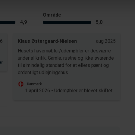
Område
4,9
5,0
26
Klaus Østergaard-Nielsen
aug 2025
Husets havemøbler/udemøbler er desværre
under al kritik. Gamle, rustne og ikke svarende
ar
til almindelig standard for et ellers pænt og
ordentligt udlejningshus
Danmark
1 april 2026 - Udemøbler er blevet skiftet.