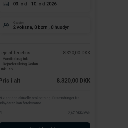
03. okt - 10. okt 2026
Gæster
2 voksne, 0 børn , 0 husdyr
Leje af feriehus
8.320,00 DKK
- Vandforbrug inkl.
- Rejseforsikring Codan
inklusiv
Pris i alt
8.320,00 DKK
Vi viser den aktuelle omkostning. Prisændringer fra
udbyderen kan forekomme.
El
2,67 DKK/kWh