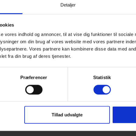
ke egnet for personer med gangbesvær.
Detaljer
ookies
Henne Strand
har at byde på. Den brede sandstrand ved
g indbyder til badeture, lange gåture og smukke
se vores indhold og annoncer, til at vise dig funktioner til sociale
plysninger om din brug af vores website med vores partnere inden
ysepartnere. Vores partnere kan kombinere disse data med andr
Her finder du butikker, bager, caféer og restauranter, hvor
et fra din brug af deres tjenester.
tid.
t for naturelskere med klitter, hedeområder og skov, der
Præferencer
Statistik
ykelture.
atur og kort afstand
til både strand og by – perfekt til
Tillad udvalgte