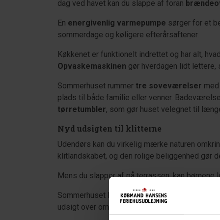
dag ved havet kan du slappe af foran
brændeo
En
energivenlig varmepumpe
sørger for et b
sommerdage og køligere efterårsaftener.
Køkkenet er funktionelt indrettet og har alt, hvad
Opvaskemaskinen
gør hverdagen lidt lettere, 
Sommerhuset rummer
tre soveværelser
med i
plads til både familie eller venner. Badeværels
tørretumbler
, som gør huset velegnet til læng
Nyd udsigten til klitterne
Udendørs kan du virkelig mærke naturen omkring 
klitlandskabet, og den rolige beliggenhed gør d
Mens du slapper af på terrassen, kan børnene 
Sommerhuset ligger let hævet i klitterne og nås 
udsigt over området.