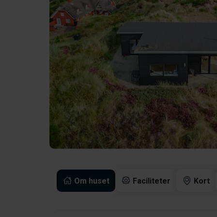
Om huset
Faciliteter
Kort