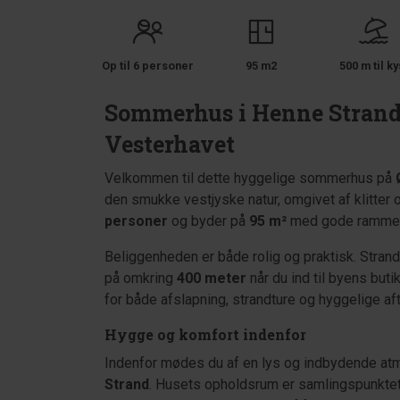
Op til 6 personer
95 m2
500 m til ky
Sommerhus i Henne Strand m
Vesterhavet
Velkommen til dette hyggelige sommerhus på
den smukke vestjyske natur, omgivet af klitter o
personer
og byder på
95 m²
med gode rammer
Beliggenheden er både rolig og praktisk. Strand
på omkring
400 meter
når du ind til byens but
for både afslapning, strandture og hyggelige af
Hygge og komfort indenfor
Indenfor mødes du af en lys og indbydende at
Strand
. Husets opholdsrum er samlingspunktet,