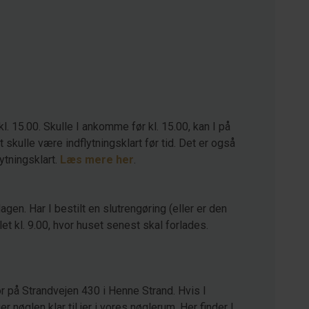
kl. 15.00. Skulle I ankomme før kl. 15.00, kan I på
kulle være indflytningsklart før tid. Det er også
lytningsklart.
Læs mere her
.
agen. Har I bestilt en slutrengøring (eller er den
let kl. 9.00, hvor huset senest skal forlades.
r på Strandvejen 430 i Henne Strand. Hvis I
 nøglen klar til jer i vores nøglerum. Her finder I