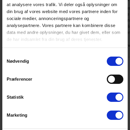
at analysere vores trafik. Vi deler også oplysninger om
Senge bør skiftes, fint badeværelse
Sommerhuset
din brug af vores website med vores partnere inden for
takket være
sociale medier, annonceringspartnere og
Danmark
Vinterhaven 
analysepartnere. Vores partnere kan kombinere disse
centrale bel
data med andre oplysninger, du har givet dem, eller som
kommer gern
de har indsamlet fra din brug af deres tjenester.
Tysklan
Samtykkevalg
Nødvendig
Lejeinformationer
Præferencer
Bureau
Statistik
Marketing
Ankomst
Det lejede feriehus står til jeres rådighed fra kl. 15.00.