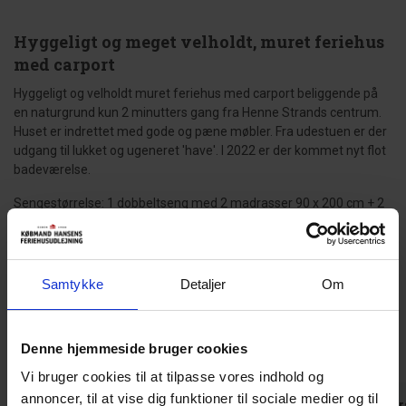
Hyggeligt og meget velholdt, muret feriehus
med carport
Hyggeligt og velholdt muret feriehus med carport beliggende på
en naturgrund kun 2 minutters gang fra Henne Strands centrum.
Huset er indrettet med gode og pæne møbler. Fra udestuen er der
udgang til lukket og ugeneret 'have'. I 2022 er der kommet nyt flot
badeværelse.
Sengestørrelse: 1 dobbeltseng med 2 madrasser 90 x 200 cm + 2
enkeltsenge 80 x 200 cm + 1 sovesofa.
Gæsterne siger
Samtykke
Detaljer
Om
4,5 • 9 Bedømmelser
Hus
Grund
Område
Denne hjemmeside bruger cookies
4,4
4,3
4,8
Vi bruger cookies til at tilpasse vores indhold og
annoncer, til at vise dig funktioner til sociale medier og til
Birgitte Hjelm
jul 2026
Michael Hi