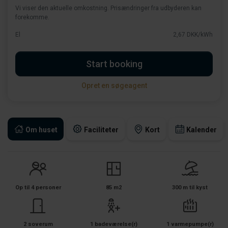
Vi viser den aktuelle omkostning. Prisændringer fra udbyderen kan
forekomme.
El
2,67 DKK/kWh
Start booking
Opret en søgeagent
Om huset
Faciliteter
Kort
Kalender
Op til 4 personer
85 m2
300 m til kyst
2 soverum
1 badeværelse(r)
1 varmepumpe(r)