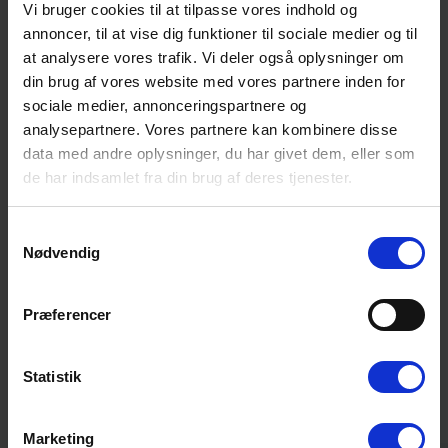
Vi bruger cookies til at tilpasse vores indhold og
Til familiens yngste er der både
annoncer, til at vise dig funktioner til sociale medier og til
gynge
og s
andkasse
, mens de
voksne kan nyde roen og de naturskønne omgivelser på den store
at analysere vores trafik. Vi deler også oplysninger om
grund.
din brug af vores website med vores partnere inden for
sociale medier, annonceringspartnere og
Tæt på Henne Strand, natur og oplevelser
analysepartnere. Vores partnere kan kombinere disse
Sommerhusets beliggenhed gør det til et perfekt udgangspunkt
data med andre oplysninger, du har givet dem, eller som
for en varieret ferie.
Henne Strands
centrum med butikker, caféer
de har indsamlet fra din brug af deres tjenester.
og restauranter ligger kun omkring fem minutters gang væk.
Samtidig er der kort afstand til Vesterhavet, de imponerende
klitlandskaber og
Blåbjerg Plantage
, som indbyder til både
Samtykkevalg
vandreture, cykelture og skønne naturoplevelser året rundt.
Nødvendig
Præferencer
Gæsterne siger
4,7 • 5 Bedømmelser
Statistik
Hus
Grund
Område
4,8
4,2
5,0
Marketing