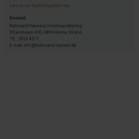
Læs vores lejebetingelser
her
.
Kontakt
Købmand Hansens Feriehusudlejning
Strandvejen 430, 6854 Henne Strand
Tlf.: 7652 4311
E-mail: info@kobmand-hansen.dk