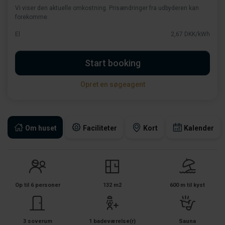
Vi viser den aktuelle omkostning. Prisændringer fra udbyderen kan
forekomme.
El
2,67 DKK/kWh
Start booking
Opret en søgeagent
Om huset
Faciliteter
Kort
Kalender
Op til 6 personer
132 m2
600 m til kyst
3 soverum
1 badeværelse(r)
Sauna