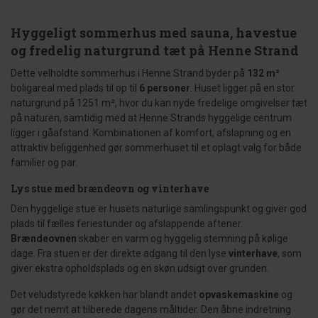
Hyggeligt sommerhus med sauna, havestue
og fredelig naturgrund tæt på Henne Strand
Dette velholdte sommerhus i Henne Strand byder på
132 m²
boligareal med plads til op til
6 personer
. Huset ligger på en stor
naturgrund på 1251 m², hvor du kan nyde fredelige omgivelser tæt
på naturen, samtidig med at Henne Strands hyggelige centrum
ligger i gåafstand. Kombinationen af komfort, afslapning og en
attraktiv beliggenhed gør sommerhuset til et oplagt valg for både
familier og par.
Lys stue med brændeovn og vinterhave
Den hyggelige stue er husets naturlige samlingspunkt og giver god
plads til fælles feriestunder og afslappende aftener.
Brændeovnen
skaber en varm og hyggelig stemning på kølige
dage. Fra stuen er der direkte adgang til den lyse
vinterhave
, som
giver ekstra opholdsplads og en skøn udsigt over grunden.
Det veludstyrede køkken har blandt andet
opvaskemaskine
og
gør det nemt at tilberede dagens måltider. Den åbne indretning