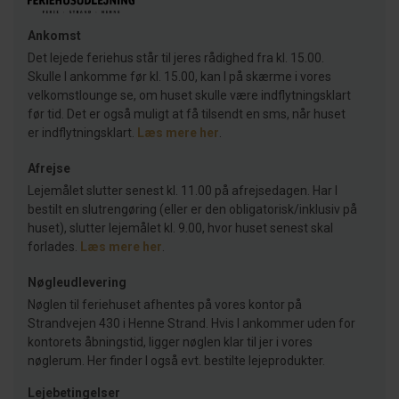
Ankomst
Det lejede feriehus står til jeres rådighed fra kl. 15.00.
Skulle I ankomme før kl. 15.00, kan I på skærme i vores
velkomstlounge se, om huset skulle være indflytningsklart
før tid. Det er også muligt at få tilsendt en sms, når huset
er indflytningsklart.
Læs mere her
.
Afrejse
Lejemålet slutter senest kl. 11.00 på afrejsedagen. Har I
bestilt en slutrengøring (eller er den obligatorisk/inklusiv på
huset), slutter lejemålet kl. 9.00, hvor huset senest skal
forlades.
Læs mere her
.
Nøgleudlevering
Nøglen til feriehuset afhentes på vores kontor på
Strandvejen 430 i Henne Strand. Hvis I ankommer uden for
kontorets åbningstid, ligger nøglen klar til jer i vores
nøglerum. Her finder I også evt. bestilte lejeprodukter.
Lejebetingelser