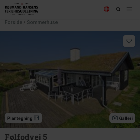
Forside
/
Sommerhuse
Plantegning
Galleri
Følfodvej 5