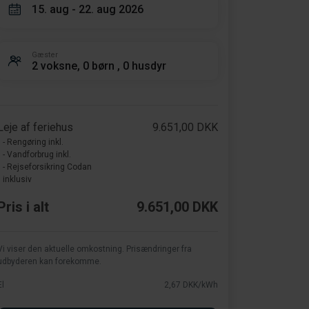
15. aug - 22. aug 2026
Gæster
2 voksne, 0 børn , 0 husdyr
Leje af feriehus
9.651,00 DKK
- Rengøring inkl.
- Vandforbrug inkl.
- Rejseforsikring Codan
inklusiv
Pris i alt
9.651,00 DKK
Vi viser den aktuelle omkostning. Prisændringer fra
udbyderen kan forekomme.
El
2,67 DKK/kWh