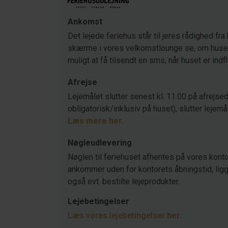
Ankomst
Det lejede feriehus står til jeres rådighed fra 
skærme i vores velkomstlounge se, om huset s
muligt at få tilsendt en sms, når huset er indf
Afrejse
Lejemålet slutter senest kl. 11.00 på afrejsed
obligatorisk/inklusiv på huset), slutter lejemå
Læs mere her
.
Nøgleudlevering
Nøglen til feriehuset afhentes på vores konto
ankommer uden for kontorets åbningstid, ligger
også evt. bestilte lejeprodukter.
Lejebetingelser
Læs vores lejebetingelser
her
.