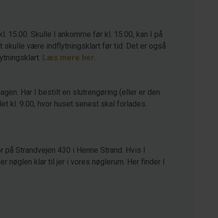
kl. 15.00. Skulle I ankomme før kl. 15.00, kan I på
kulle være indflytningsklart før tid. Det er også
lytningsklart.
Læs mere her
.
agen. Har I bestilt en slutrengøring (eller er den
let kl. 9.00, hvor huset senest skal forlades.
r på Strandvejen 430 i Henne Strand. Hvis I
 nøglen klar til jer i vores nøglerum. Her finder I