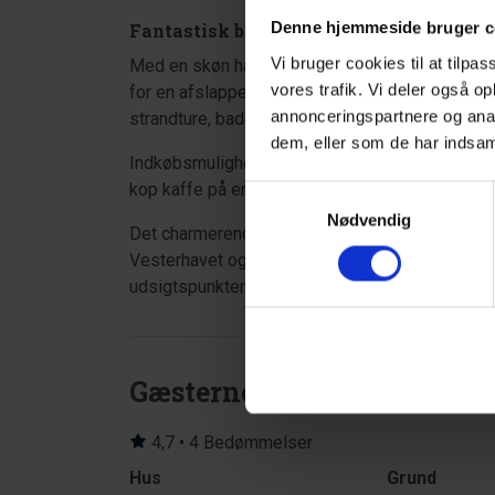
Denne hjemmeside bruger c
Fantastisk beliggenhed – kun 200 meter 
Vi bruger cookies til at tilpas
Med en skøn havudsigt og en beliggenhed, der 
vores trafik. Vi deler også o
for en afslappende ferie i
Henne Strand
. Vest
annonceringspartnere og anal
strandture, badeture og lange gåture i klitterne.
dem, eller som de har indsaml
Indkøbsmulighederne ligger lige så tæt på. Hen
kop kaffe på en af byens caféer – alt sammen i
Samtykkevalg
Nødvendig
Det charmerende
fiskerleje Nymindegab
er o
Vesterhavet og
Ringkøbing Fjord
og byder på 
udsigtspunkter. Her kan du opleve det unikke lan
Gæsterne siger
4,7 • 4 Bedømmelser
Hus
Grund