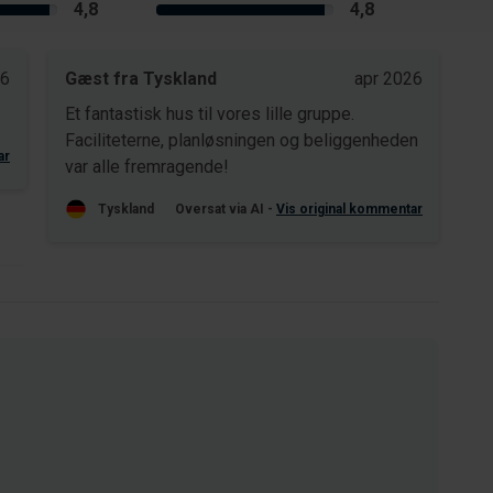
4,8
4,8
26
Gæst fra Tyskland
apr 2026
Et fantastisk hus til vores lille gruppe.
Faciliteterne, planløsningen og beliggenheden
ar
var alle fremragende!
Tyskland
Oversat via AI -
Vis original kommentar