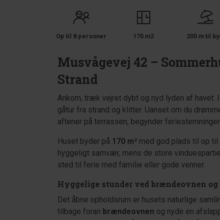
Op til 8 personer
170 m2
200 m til ky
Musvågevej 42 – Sommerhu
Strand
Ankom, træk vejret dybt og nyd lyden af havet
gåtur fra strand og klitter. Uanset om du drømm
aftener på terrassen, begynder feriestemningen
Huset byder på
170 m²
med god plads til op til
hyggeligt samvær, mens de store vinduespartie
sted til ferie med familie eller gode venner.
Hyggelige stunder ved brændeovnen og
Det åbne opholdsrum er husets naturlige samlin
tilbage foran
brændeovnen
og nyde en afslap