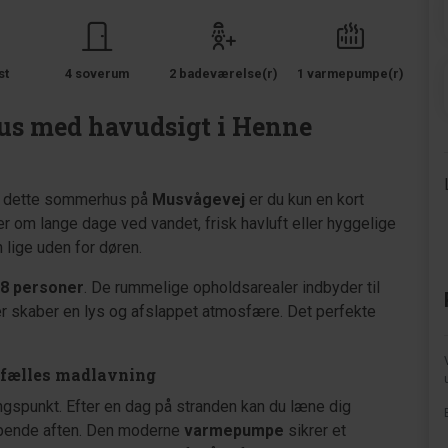
st
4 soverum
2 badeværelse(r)
1 varmepumpe(r)
s med havudsigt i Henne
. I dette sommerhus på
Musvågevej
er du kun en kort
er om lange dage ved vandet, frisk havluft eller hyggelige
 lige uden for døren.
8 personer
. De rummelige opholdsarealer indbyder til
r skaber en lys og afslappet atmosfære. Det perfekte
 fælles madlavning
gspunkt. Efter en dag på stranden kan du læne dig
pende aften. Den moderne
varmepumpe
sikrer et