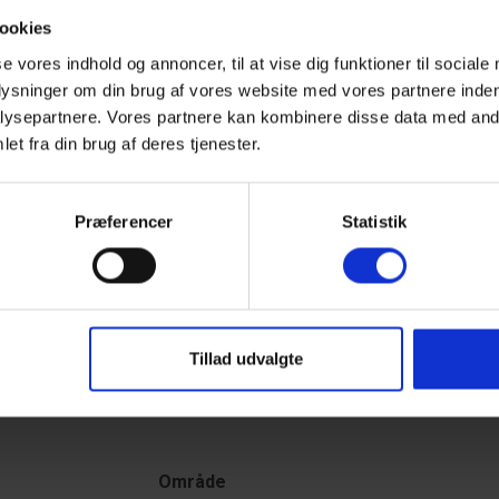
ookies
til stranden
se vores indhold og annoncer, til at vise dig funktioner til sociale
er svær at overgå, har dette feriehus de perfekte rammer
plysninger om din brug af vores website med vores partnere inden
erhavet ligger blot
200 meter
væk og indbyder til
ysepartnere. Vores partnere kan kombinere disse data med andr
et fra din brug af deres tjenester.
t morgenbrød, besøg de hyggelige butikker eller nyd en
nden for gåafstand.
Præferencer
Statistik
gså et besøg værd. Byen ligger smukt mellem
en helt særlig stemning, små havnemiljøer og fantastiske
dskab mellem hav, fjord og klitter på tæt hold.
Tillad udvalgte
Område