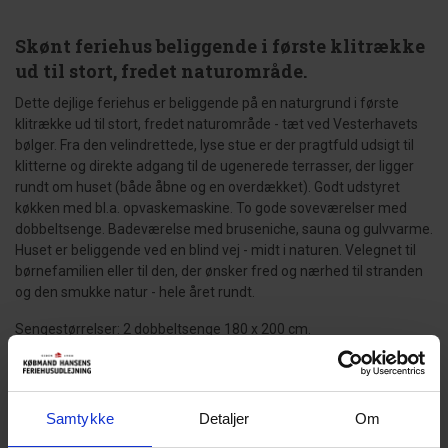
Skønt feriehus beliggende i første klitrække
ud til stort, fredet naturområde.
Dette dejlige feriehus er beliggende på en naturgrund i første
klitrække ud til stort, fredet naturområde - tæt ved Vesterhavets
bølger. Fra den velindrettede, lyse stue er der pragtfuld udsigt til
klitterne og direkte adgang til de ugenerede terrasser, der ligger
rundt om huset (både åbne og en overdækket). Godt udstyret
køkken med bl.a. opvaskemaskine. To gode soveværelser med
dobbeltsenge. Badeværelse med bruseniche, sauna og gulvvarme.
Huset er beliggende ved en blind vej - midt i naturen. Velegnet til
børnefamilien eller til den, der ønsker fred og nærhed til stranden
og den smukke natur - hele året rundt.
Sengestørrelser: 2 dobbeltsenge 180 x 200 cm.
Gæsterne siger
Samtykke
Detaljer
Om
4,6 • 15 Bedømmelser