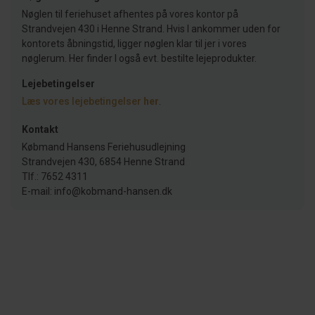
Nøglen til feriehuset afhentes på vores kontor på
Strandvejen 430 i Henne Strand. Hvis I ankommer uden for
kontorets åbningstid, ligger nøglen klar til jer i vores
nøglerum. Her finder I også evt. bestilte lejeprodukter.
Lejebetingelser
Læs vores lejebetingelser
her
.
Kontakt
Købmand Hansens Feriehusudlejning
Strandvejen 430, 6854 Henne Strand
Tlf.: 7652 4311
E-mail: info@kobmand-hansen.dk