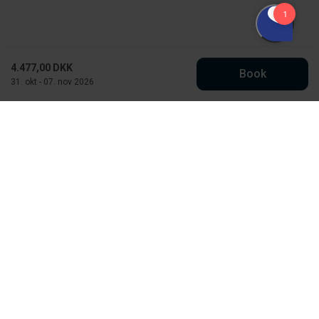
4.477,00 DKK
Book
31. okt - 07. nov 2026
Købmand Hansens Feriehusudlejning
Strandvejen 430
DK-6854 Henne Strand
CVR: 30526295
info@kobmand-hansen.dk
76 52 43 11