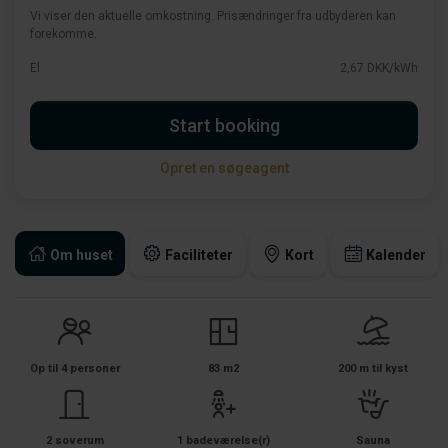
Vi viser den aktuelle omkostning. Prisændringer fra udbyderen kan
forekomme.
El
2,67 DKK/kWh
Start booking
Opret en søgeagent
Om huset
Faciliteter
Kort
Kalender
Op til 4 personer
83 m2
200 m til kyst
2 soverum
1 badeværelse(r)
Sauna