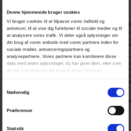
Hus
Grund
Område
4,5
4,4
4,9
Denne hjemmeside bruger cookies
Vi bruger cookies til at tilpasse vores indhold og
Anita Rolke
aug 2026
Maud Ulric
annoncer, til at vise dig funktioner til sociale medier og til
Huset er helt smukt, velindrettet og meget
Alt i alt er 
at analysere vores trafik. Vi deler også oplysninger om
hyggeligt! En anden fantastisk ting var de
kunne godt t
din brug af vores website med vores partnere inden for
mange udendørs siddepladser.
Sengestellet
sociale medier, annonceringspartnere og
man træder i
Oversat via AI -
Vis original
analysepartnere. Vores partnere kan kombinere disse
tallerkenern
Tyskland
kommentar
data med andre oplysninger, du har givet dem, eller som
to tæpper m
renere. Der 
de har indsamlet fra din brug af deres tjenester.
sengen og a
dørmåtter l
Samtykkevalg
været smidt u
Nødvendig
Tysklan
Præferencer
Vis alle omtaler
Statistik