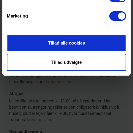
Lejeinformationer
Marketing
Bureau
Tillad alle cookies
Ankomst
Det lejede feriehus står til jeres rådighed fra kl. 15.00.
Tillad udvalgte
Skulle I ankomme før kl. 15.00, kan I på skærme i vores
velkomstlounge se, om huset skulle være indflytningsklart
før tid. Det er også muligt at få tilsendt en sms, når huset
er indflytningsklart.
Læs mere her
.
Afrejse
Lejemålet slutter senest kl. 11.00 på afrejsedagen. Har I
bestilt en slutrengøring (eller er den obligatorisk/inklusiv på
huset), slutter lejemålet kl. 9.00, hvor huset senest skal
forlades.
Læs mere her
.
Nøgleudlevering