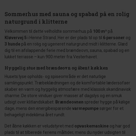
Sommerhus med sauna og spabad på en rolig
naturgrund i klitterne
Velkommen til dette velholdte sommerhus på
100 m²
på
Kløvervej 5
i Henne Strand. Her er der plads til op til
6 personer
og
3 hunde
på en rolig og ugeneret naturgrund midt i klitterne. Glæd
dig til en afslappende ferie med brændeovn, sauna, spabad og en
lukket terrasse – kun 900 meter fra Vesterhavet.
Hyggelig stue med brændeovn og åbent køkken
Husets lyse opholds- og spiseområde er det naturlige
samlingspunkt. Træbeklædningen og de komfortable lædersofaer
skaber en varm og hyggelig atmosfære med klassisk skandinavisk
charme. De store vinduer giver masser af dagslys og en smuk
udsigt over klitlandskabet.
Brændeovnen
spreder hygge på kølige
dage, mens den energibesparende
varmepumpe
sørger for et
behageligt indeklima året rundt.
Det åbne køkken er veludstyret med
opvaskemaskine
og har god
plads til at tilberede feriens måltider, mens du nyder udsigten til