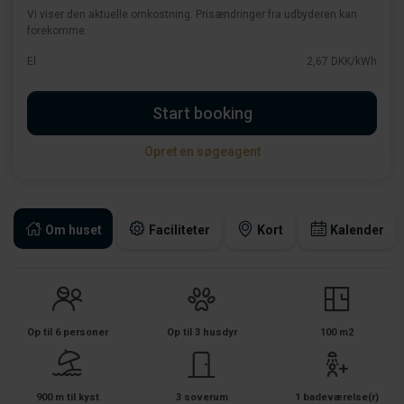
Vi viser den aktuelle omkostning. Prisændringer fra udbyderen kan
forekomme.
El
2,67 DKK/kWh
Start booking
Opret en søgeagent
Om huset
Faciliteter
Kort
Kalender
Op til 6 personer
Op til 3 husdyr
100 m2
900 m til kyst
3 soverum
1 badeværelse(r)