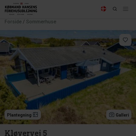
Forside
/
Sommerhuse
Plantegning
Galleri
Kløvervej 5