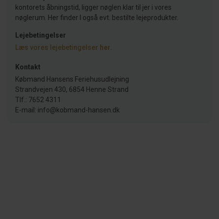
kontorets åbningstid, ligger nøglen klar til jer i vores
nøglerum. Her finder I også evt. bestilte lejeprodukter.
Lejebetingelser
Læs vores lejebetingelser
her
.
Kontakt
Købmand Hansens Feriehusudlejning
Strandvejen 430, 6854 Henne Strand
Tlf.: 7652 4311
E-mail: info@kobmand-hansen.dk