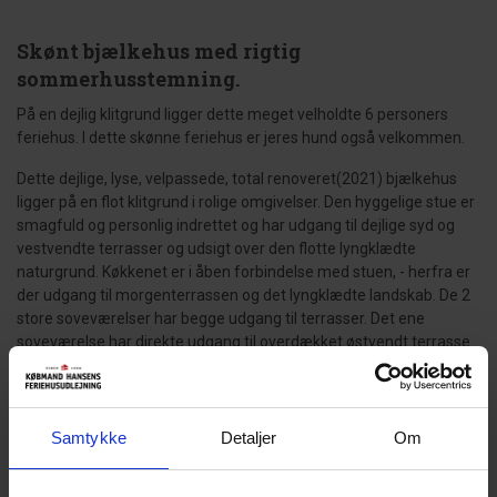
Skønt bjælkehus med rigtig
sommerhusstemning.
På en dejlig klitgrund ligger dette meget velholdte 6 personers
feriehus. I dette skønne feriehus er jeres hund også velkommen.
Dette dejlige, lyse, velpassede, total renoveret(2021) bjælkehus
ligger på en flot klitgrund i rolige omgivelser. Den hyggelige stue er
smagfuld og personlig indrettet og har udgang til dejlige syd og
vestvendte terrasser og udsigt over den flotte lyngklædte
naturgrund. Køkkenet er i åben forbindelse med stuen, - herfra er
der udgang til morgenterrassen og det lyngklædte landskab. De 2
store soveværelser har begge udgang til terrasser. Det ene
soveværelse har direkte udgang til overdækket østvendt terrasse.
Husets depotrum rummer gode afsætningsmuligheder. I 2021 er
huset tilbygget/renoveret - så der fremover er 2 badeværelser og
3 store soverum med dobbeltsenge. Alle senge er dobbeltsenge
med boxmadrasser Et rigtigt dejligt feriehus, hvor rammerne er
Samtykke
Detaljer
Om
tilstede for en god ferie hele året. IKKE rygerhus.