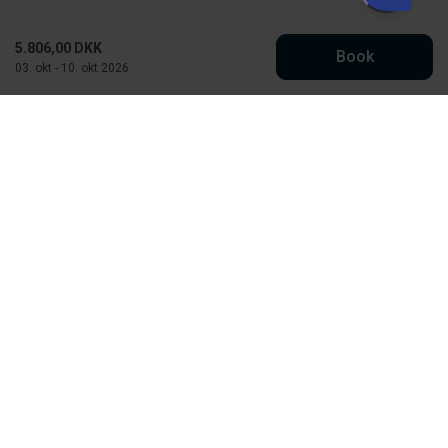
5.806,00 DKK
Book
03. okt - 10. okt 2026
Købmand Hansens Feriehusudlejning
Strandvejen 430
DK-6854 Henne Strand
CVR: 30526295
info@kobmand-hansen.dk
76 52 43 11
Se vores Facebook
Se vores Instagram