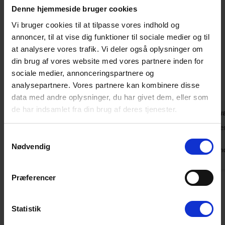
Sengestørrelse: 2 dobbeltsenge 180 x 200 cm + 1 dobbeltseng
Denne hjemmeside bruger cookies
160 x 200 cm.
Vi bruger cookies til at tilpasse vores indhold og
annoncer, til at vise dig funktioner til sociale medier og til
Gæsterne siger
at analysere vores trafik. Vi deler også oplysninger om
4,7 • 11 Bedømmelser
din brug af vores website med vores partnere inden for
Hus
Grund
Område
sociale medier, annonceringspartnere og
4,7
4,6
4,7
analysepartnere. Vores partnere kan kombinere disse
data med andre oplysninger, du har givet dem, eller som
de har indsamlet fra din brug af deres tjenester.
Michael Masch
jan 2024
Uwe Grunw
Huset er meget flot og rummeligt
Vores 40. fe
Samtykkevalg
Nødvendig
Oversat via AI -
Vis original
Tyskland
Tysklan
kommentar
Præferencer
Vis alle omtaler
Statistik
Lejeinformationer