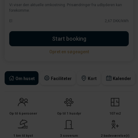
Vi viser den aktuelle omkostning. Prisændringer fra udbyderen kan
forekomme.
El
2,67 DKK/kWh
Start booking
Opret en søgeagent
Om huset
Faciliteter
Kort
Kalender
Op til 6 personer
Op til 1 husdyr
107 m2
1 km til kyst
3 soverum
2 badeværelse(r)