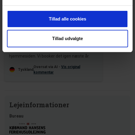
4,7 • 4 Bedømmelser
Hus
Grund
Område
Tillad alle cookies
4,8
4,3
5,0
Tillad udvalgte
Gesine Boesler-Elze
sep 2023
Huset levede op til beskrivelsen på
hjemmesiden. Vi booker det igen næste år.
Oversat via AI -
Vis original
Tyskland
kommentar
Lejeinformationer
Bureau