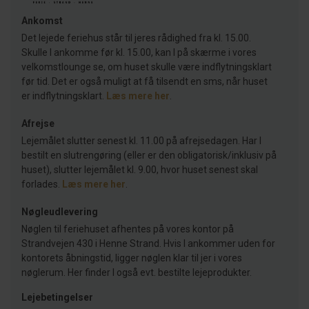
Ankomst
Det lejede feriehus står til jeres rådighed fra kl. 15.00.
Skulle I ankomme før kl. 15.00, kan I på skærme i vores
velkomstlounge se, om huset skulle være indflytningsklart
før tid. Det er også muligt at få tilsendt en sms, når huset
er indflytningsklart.
Læs mere her
.
Afrejse
Lejemålet slutter senest kl. 11.00 på afrejsedagen. Har I
bestilt en slutrengøring (eller er den obligatorisk/inklusiv på
huset), slutter lejemålet kl. 9.00, hvor huset senest skal
forlades.
Læs mere her
.
Nøgleudlevering
Nøglen til feriehuset afhentes på vores kontor på
Strandvejen 430 i Henne Strand. Hvis I ankommer uden for
kontorets åbningstid, ligger nøglen klar til jer i vores
nøglerum. Her finder I også evt. bestilte lejeprodukter.
Lejebetingelser