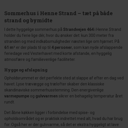
Sommerhus i Henne Strand – tæt på både
strand og bymidte
I dette hyggelige sommerhus på
Strandvejen 464
i Henne Strand
holder du ferie lige dér, hvor du ønsker det: kun 300 meter fra
stranden og med indkøbsmuligheder næsten lige om hjørnet. På
61 m
² er der plads til op til
4 personer
, som kan nyde afslappende
feriedage ved Vesterhavet med korte afstande, en hyggelig
atmosfære og familievenlige faciliteter.
Hygge og afslapning
Opholdsrummet er det perfekte sted at slappe af efter en dag ved
havet. Lyse trævægge og trælofter skaber den klassiske
skandinaviske sommerhusstemning. Den energivenlige
varmepumpe
og
gulvvarmen
sikrer en behagelig temperatur året
rundt.
Det åbne køkken ligger i forbindelse med spise- og
opholdsområdet og er praktisk indrettet med alt, hvad du har brug
for. Også her er der gulvvarme, så det er ekstra hyggeligt at lave