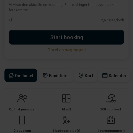
Vi viser den aktuelle omkostning. Prisændringer fra udbyderen kan
forekomme.
El
2,67 DKK/kWh
Start booking
Opret en søgeagent
Om huset
Faciliteter
Kort
Kalender
Op til 4 personer
61 m2
300 m til kyst
2 soverum
1 badeværelse(r)
1 varmepumpe(r)