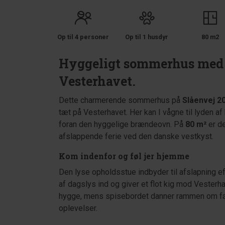
Op til 4 personer
Op til 1 husdyr
80 m2
Hyggeligt sommerhus med h
Vesterhavet.
Dette charmerende sommerhus på
Slåenvej 2
tæt på Vesterhavet. Her kan I vågne til lyden af 
foran den hyggelige brændeovn. På
80 m²
er de
afslappende ferie ved den danske vestkyst.
Kom indenfor og føl jer hjemme
Den lyse opholdsstue indbyder til afslapning e
af dagslys ind og giver et flot kig mod Vester
hygge, mens spisebordet danner rammen om fæl
oplevelser.