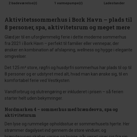
2 badeværelse(r)
1 varmepumpe(r)
Ladestander
Aktivitetssommerhus i Bork Havn – plads til
8 personer, spa, aktivitetsrum og meget mere
Glæd jer til en uforglemmelig ferie i dette moderne sommerhus
fra 2021 i Bork Havn – perfekt til familier eller vennepar, der
ønsker en kombination af afslapning, wellness og hygge i elegante
omgivelser.
Det 125 m² store, røgfri og husdyrfri sommerhus har plads til op til
8 personer og er udstyret med alt, hvad man kan ønske sig, til en
komfortabel ferie ved Vestkysten.
Vandforbrug og slutrengøring er inkluderet i prisen – så ferien
starter helt uden bekymringer.
Nordmarken 4 – sommerhus med brændeovn, spa og
aktivitetsrum
Den lyse og rummelige opholdsstue er sommerhusets hjerte. Her
strømmer dagslyset ind gennem de store vinduer, og
brændeovnen skaber varme og hygge, når vejret viser sig fra sin