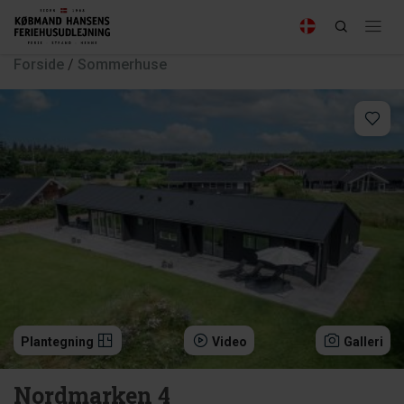
Forside
/
Sommerhuse
Plantegning
Video
Galleri
Nordmarken 4