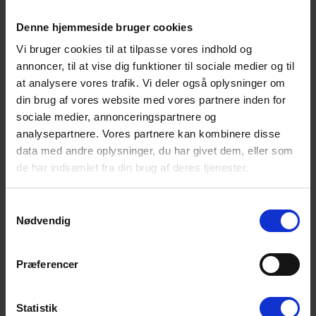
Wellness under åben himmel – spa, sauna og udendørs
bruser
Denne hjemmeside bruger cookies
Den store terrasse – delvist overdækket – er ideel til både
Vi bruger cookies til at tilpasse vores indhold og
morgenkaffe og hyggelige aftener. Her finder I jeres helt egen
annoncer, til at vise dig funktioner til sociale medier og til
wellness-oase: en udendørs spa, sauna og bruser, så I kan nyde
at analysere vores trafik. Vi deler også oplysninger om
frisk luft, varme og velvære under åben himmel.
din brug af vores website med vores partnere inden for
Et praktisk depotrum giver desuden plads til cykler, klapvogn eller
sociale medier, annonceringspartnere og
strandudstyr.
analysepartnere. Vores partnere kan kombinere disse
data med andre oplysninger, du har givet dem, eller som
Perfekt beliggenhed tæt på fjord, hav og indkøb
de har indsamlet fra din brug af deres tjenester.
Beliggenheden er helt ideel – kun 1,2 km til Ringkøbing Fjord, hvor I
kan gå ture, cykle eller dyrke vandsport, og blot 3,5 km til
Vesterhavets brede sandstrande. Indkøbsmuligheder ligger kun 1
Samtykkevalg
km væk.
Nødvendig
Bork Havn er et charmerende ferieområde med hyggelig havn,
surfmiljø, cykelstier og aktiviteter for hele familien. Uanset om I
Præferencer
søger natur, ro eller aktivitet, er dette sommerhus på Nordmarken
4 et perfekt udgangspunkt for jeres næste ferie i Vestjylland.
Statistik