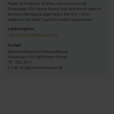
Nøglen til feriehuset afhentes på vores kontor på
Strandvejen 430 i Henne Strand. Hvis I ankommer uden for
kontorets åbningstid, ligger nøglen klar til jer i vores
nøglerum. Her finder I også evt. bestilte lejeprodukter.
Lejebetingelser
Læs vores lejebetingelser
her
.
Kontakt
Købmand Hansens Feriehusudlejning
Strandvejen 430, 6854 Henne Strand
Tlf.: 7652 4311
E-mail: info@kobmand-hansen.dk