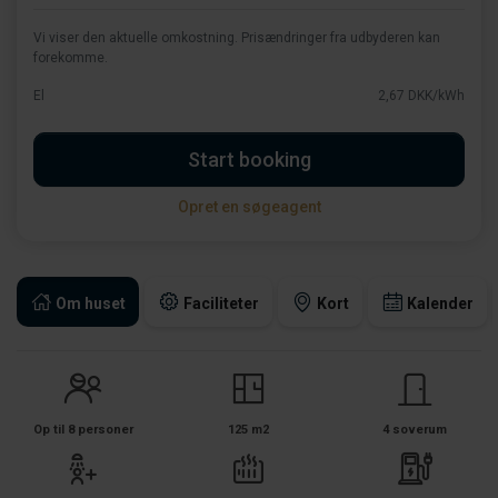
Vi viser den aktuelle omkostning. Prisændringer fra udbyderen kan
forekomme.
El
2,67 DKK/kWh
Start booking
Opret en søgeagent
Om huset
Faciliteter
Kort
Kalender
Op til 8 personer
125 m2
4 soverum