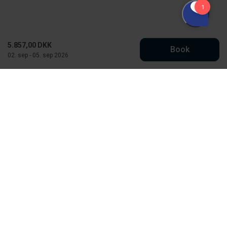
5.857,00 DKK
Book
02. sep - 05. sep 2026
Købmand Hansens Feriehusudlejning
Strandvejen 430
DK-6854 Henne Strand
CVR: 30526295
info@kobmand-hansen.dk
76 52 43 11