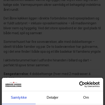
kølige side. Varmepumpen sikrer samtidig et behageligt indeklima
året rundt.
Det åbne køkken ligger i direkte forbindelse med spisepladsen og
er fuldt udstyret – inklusiv opvaskemaskine – så madlavningen
bliver nem og hyggelig. Ved det store spisebord er der god plads til
både mad, spil og samvær.
Sommerhuset har fire soveværelser, alle med dobbeltsenge –
ideelt til både familier og par. De to badeværelser har gulvvarme,
og i det ene finder I både spa og et lille badekar til familiens yngste.
I aktivitetsrummet kan I udfordre hinanden i billard og dart –
perfekt til sjove timer sammen.
Sengestørrelse:
4 dobbeltsenge (hver med 2 madrasser á
90x200 cm).
Mulighed for opladning af elbil
Rejser I med elbil, kan den oplades direkte ved sommerhuset via
Samtykke
Detaljer
Om
en 230V CEE-stik – praktisk og miljøvenligt.