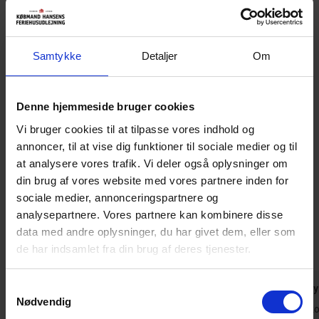
stue. Køkken og stue er udstyret med næsten alt moderne
isenkram eks. opvaskemaskine, køle-fryseskab, ovn ect. , stuen er
med brændeovn. Et super aktivitetshus, hvor rammerne er skabt
for en god ferie ved Henne Strand.
Samtykke
Detaljer
Om
Ingen ungdomsgrupper.
Denne hjemmeside bruger cookies
Sengestørrelser: 2 dobbeltsenge med 2 madrasser 90 x 200 cm +
Vi bruger cookies til at tilpasse vores indhold og
2 køjesenge med overkøje på 80 x 200 cm og underkøje på 140 x
200 cm.
annoncer, til at vise dig funktioner til sociale medier og til
at analysere vores trafik. Vi deler også oplysninger om
din brug af vores website med vores partnere inden for
Gæsterne siger
sociale medier, annonceringspartnere og
4,7 • 17 Bedømmelser
analysepartnere. Vores partnere kan kombinere disse
Hus
Grund
Område
data med andre oplysninger, du har givet dem, eller som
4,7
4,4
4,9
de har indsamlet fra din brug af deres tjenester.
Samtykkevalg
Gæst fra Tyskland
apr 2026
Gæst fra T
Nødvendig
Huset havde en rigtig flot planløsning og var
Desværre ko