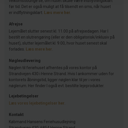
velkomstlounge se, om huset skulle være indflytningsklart
før tid. Det er også muligt at få tilsendt en sms, når huset
er indflytningsklart.
Læs mere her
.
Afrejse
Lejemålet slutter senest kl. 11.00 på afrejsedagen. Har I
bestilt en slutrengøring (eller er den obligatorisk/inklusiv på
huset), slutter lejemålet kl. 9.00, hvor huset senest skal
forlades.
Læs mere her
.
Nøgleudlevering
Nøglen til feriehuset afhentes på vores kontor på
Strandvejen 430 i Henne Strand. Hvis I ankommer uden for
kontorets åbningstid, ligger nøglen klar til jer i vores
nøglerum. Her finder I også evt. bestilte lejeprodukter.
Lejebetingelser
Læs vores lejebetingelser
her
.
Kontakt
Købmand Hansens Feriehusudlejning
Strandvejen 430, 6854 Henne Strand