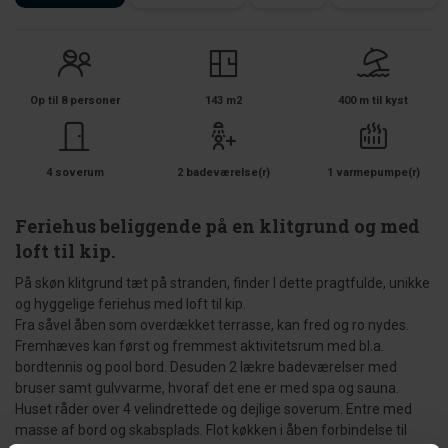
Op til 8 personer
143 m2
400 m til kyst
4 soverum
2 badeværelse(r)
1 varmepumpe(r)
Feriehus beliggende på en klitgrund og med
loft til kip.
På skøn klitgrund tæt på stranden, finder I dette pragtfulde, unikke
og hyggelige feriehus med loft til kip.
Fra såvel åben som overdækket terrasse, kan fred og ro nydes.
Fremhæves kan først og fremmest aktivitetsrum med bl.a.
bordtennis og pool bord. Desuden 2 lækre badeværelser med
bruser samt gulvvarme, hvoraf det ene er med spa og sauna.
Huset råder over 4 velindrettede og dejlige soverum. Entre med
masse af bord og skabsplads. Flot køkken i åben forbindelse til