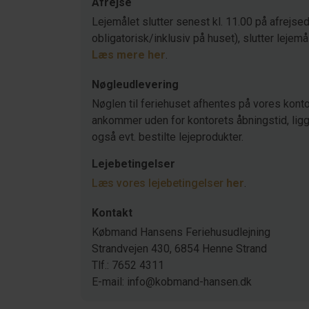
Afrejse
Lejemålet slutter senest kl. 11.00 på afrejsed
obligatorisk/inklusiv på huset), slutter lejemå
Læs mere her
.
Nøgleudlevering
Nøglen til feriehuset afhentes på vores konto
ankommer uden for kontorets åbningstid, ligger
også evt. bestilte lejeprodukter.
Lejebetingelser
Læs vores lejebetingelser
her
.
Kontakt
Købmand Hansens Feriehusudlejning
Strandvejen 430, 6854 Henne Strand
Tlf.: 7652 4311
E-mail: info@kobmand-hansen.dk