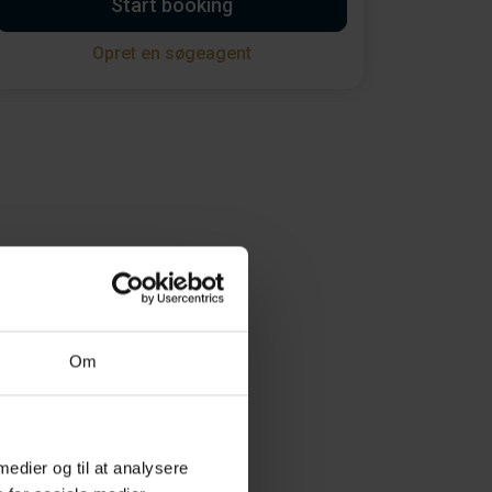
Start booking
Opret en søgeagent
Om
 medier og til at analysere