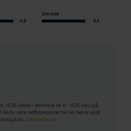
Område
4,8
4,6
kl. 15.00. Skulle I ankomme før kl. 15.00, kan I på
kulle være indflytningsklart før tid. Det er også
lytningsklart.
Læs mere her
.