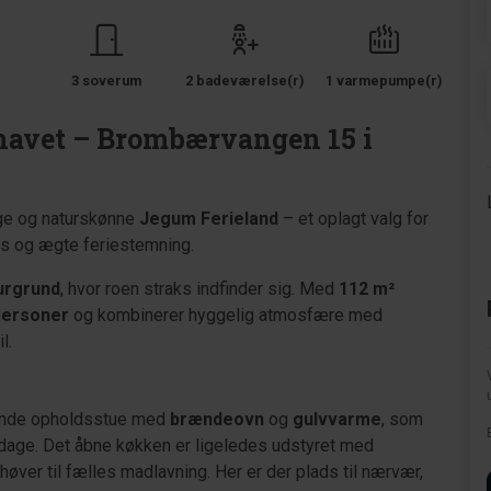
3 soverum
2 badeværelse(r)
1 varmepumpe(r)
havet – Brombærvangen 15 i
ige og naturskønne
Jegum Ferieland
– et oplagt valg for
ads og ægte feriestemning.
urgrund
, hvor roen straks indfinder sig. Med
112 m²
personer
og kombinerer hyggelig atmosfære med
l.
dende opholdsstue med
brændeovn
og
gulvvarme
, som
dage. Det åbne køkken er ligeledes udstyret med
ehøver til fælles madlavning. Her er der plads til nærvær,