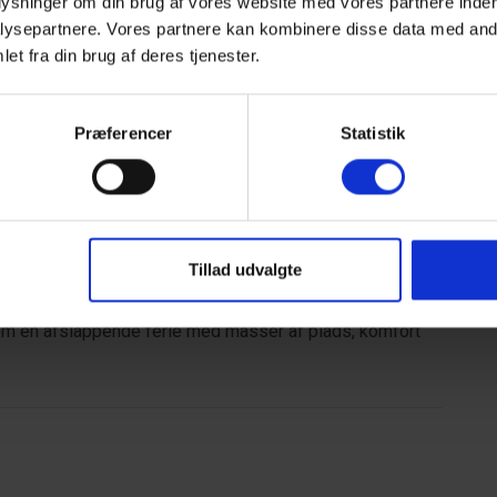
plysninger om din brug af vores website med vores partnere inden
ysepartnere. Vores partnere kan kombinere disse data med andr
et fra din brug af deres tjenester.
apning i det fri – hvad enten det er med grillmad, en god
rmede beliggenhed giver både privatliv og en dejlig
Præferencer
Statistik
amilievenlige atmosfære med legepladser,
 ligger blot ca.
400 meter
fra huset. Vestkystens brede
ås på ca.
11 km
og er perfekte til en dag ved havet.
Tillad udvalgte
reruter samt spændende udflugtsmål langs kysten.
m en afslappende ferie med masser af plads, komfort