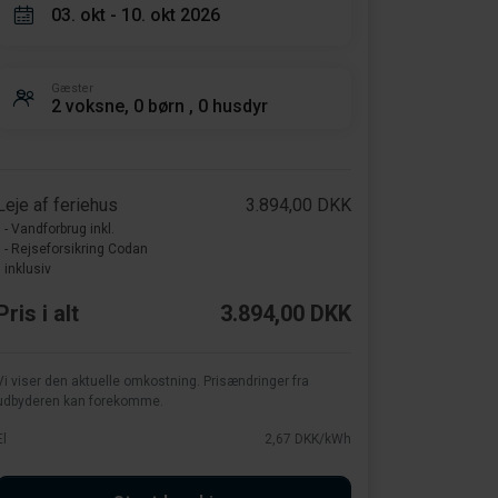
03. okt - 10. okt 2026
Gæster
2 voksne, 0 børn , 0 husdyr
Leje af feriehus
3.894,00 DKK
- Vandforbrug inkl.
- Rejseforsikring Codan
inklusiv
Pris i alt
3.894,00 DKK
Vi viser den aktuelle omkostning. Prisændringer fra
udbyderen kan forekomme.
El
2,67 DKK/kWh