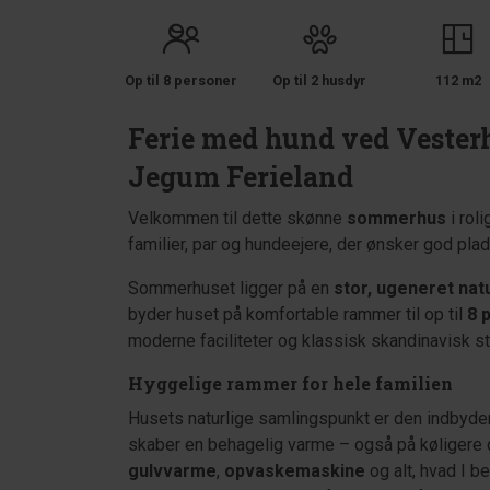
Op til 8 personer
Op til 2 husdyr
112 m2
Ferie med hund ved Vester
Jegum Ferieland
Velkommen til dette skønne
sommerhus
i rol
familier, par og hundeejere, der ønsker god pl
Sommerhuset ligger på en
stor, ugeneret nat
byder huset på komfortable rammer til op til
8 
moderne faciliteter og klassisk skandinavisk sti
Hyggelige rammer for hele familien
Husets naturlige samlingspunkt er den indby
skaber en behagelig varme – også på køligere 
gulvvarme
,
opvaskemaskine
og alt, hvad I b