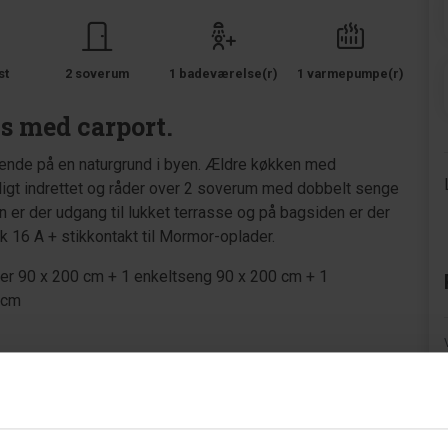
st
2 soverum
1 badeværelse(r)
1 varmepumpe(r)
us med carport.
gende på en naturgrund i byen. Ældre køkken med
igt indrettet og råder over 2 soverum med dobbelt senge
n er der udgang til lukket terrasse og på bagsiden er der
tik 16 A + stikkontakt til Mormor-oplader.
r 90 x 200 cm + 1 enkeltseng 90 x 200 cm + 1
 cm