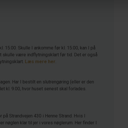
kl. 15.00. Skulle I ankomme før kl. 15.00, kan I på
kulle være indflytningsklart før tid. Det er også
lytningsklart.
Læs mere her
.
agen. Har I bestilt en slutrengøring (eller er den
let kl. 9.00, hvor huset senest skal forlades.
r på Strandvejen 430 i Henne Strand. Hvis I
 nøglen klar til jer i vores nøglerum. Her finder I