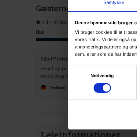
Samtykke
Gæsterne siger
4,4 • 10 Bedømmelser
Denne hjemmeside bruger c
Hus
Grund
Vi bruger cookies til at tilpas
4,2
vores trafik. Vi deler også o
annonceringspartnere og anal
dem, eller som de har indsaml
Ethel Perivoitos
aug 20
Huset var perfekt til os! Det havde alt, hvad v
Samtykkevalg
Nødvendig
havde brug for.
Tyskland
Oversat via AI -
Vis original komment
Lejeinformationer