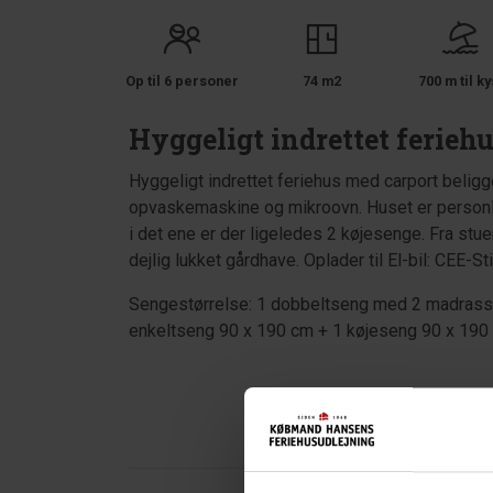
Op til 6 personer
74 m2
700 m til ky
Hyggeligt indrettet ferieh
Hyggeligt indrettet feriehus med carport belig
opvaskemaskine og mikroovn. Huset er personl
i det ene er der ligeledes 2 køjesenge. Fra stue
dejlig lukket gårdhave. Oplader til El-bil: CEE-S
Sengestørrelse: 1 dobbeltseng med 2 madrasse
enkeltseng 90 x 190 cm + 1 køjeseng 90 x 190