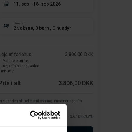
11. sep - 18. sep 2026
Gæster
2 voksne, 0 børn , 0 husdyr
Leje af feriehus
3.806,00 DKK
- Vandforbrug inkl.
- Rejseforsikring Codan
inklusiv
Pris i alt
3.806,00 DKK
Vi viser den aktuelle omkostning. Prisændringer fra
udbyderen kan forekomme.
El
2,67 DKK/kWh