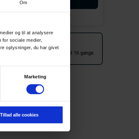
Start booking
Om
Opret en søgeagent
 medier og til at analysere
 for sociale medier,
Ofte vist!
e oplysninger, du har givet
Dette hus er for nyligt blevet vist 16 gange.
Marketing
Tillad alle cookies