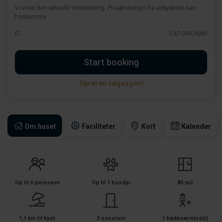
Vi viser den aktuelle omkostning. Prisændringer fra udbyderen kan
forekomme.
El
2,67 DKK/kWh
Start booking
Opret en søgeagent
Om huset
Faciliteter
Kort
Kalender
Op til 6 personer
Op til 1 husdyr
83 m2
1,1 km til kyst
3 soverum
1 badeværelse(r)