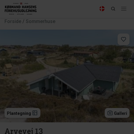
Forside
/
Sommerhuse
Plantegning
Galleri
Arvevej 13