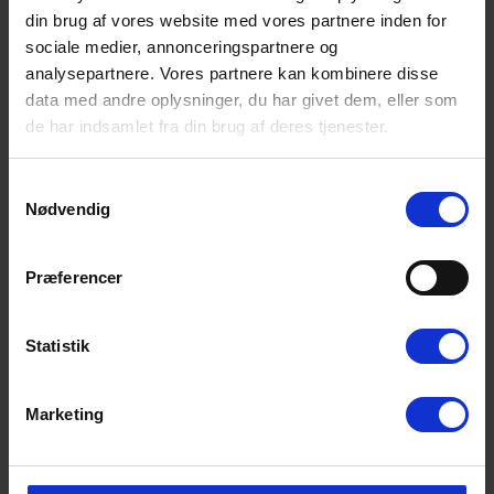
din brug af vores website med vores partnere inden for
Ramona Weidman
aug 2025
sociale medier, annonceringspartnere og
Boede i dette hus for anden gang, ideelt for os
analysepartnere. Vores partnere kan kombinere disse
to personer med en hund.
data med andre oplysninger, du har givet dem, eller som
Oversat via AI -
Vis original
de har indsamlet fra din brug af deres tjenester.
Tyskland
kommentar
Samtykkevalg
Nødvendig
Lejeinformationer
Præferencer
Bureau
Statistik
Ankomst
Marketing
Det lejede feriehus står til jeres rådighed fra kl. 15.00.
Skulle I ankomme før kl. 15.00, kan I på skærme i vores
velkomstlounge se, om huset skulle være indflytningsklart